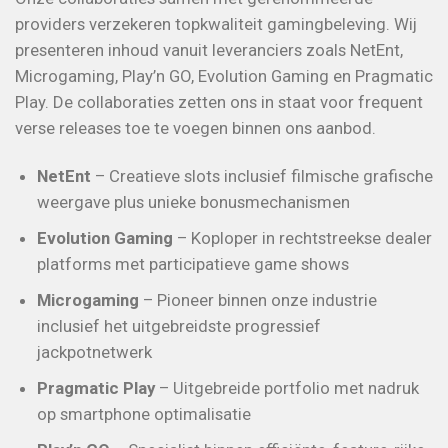
providers verzekeren topkwaliteit gamingbeleving. Wij
presenteren inhoud vanuit leveranciers zoals NetEnt,
Microgaming, Play’n GO, Evolution Gaming en Pragmatic
Play. De collaboraties zetten ons in staat voor frequent
verse releases toe te voegen binnen ons aanbod.
NetEnt
– Creatieve slots inclusief filmische grafische
weergave plus unieke bonusmechanismen
Evolution Gaming
– Koploper in rechtstreekse dealer
platforms met participatieve game shows
Microgaming
– Pioneer binnen onze industrie
inclusief het uitgebreidste progressief
jackpotnetwerk
Pragmatic Play
– Uitgebreide portfolio met nadruk
op smartphone optimalisatie