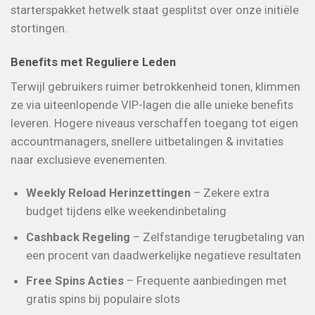
starterspakket hetwelk staat gesplitst over onze initiële
stortingen.
Benefits met Reguliere Leden
Terwijl gebruikers ruimer betrokkenheid tonen, klimmen
ze via uiteenlopende VIP-lagen die alle unieke benefits
leveren. Hogere niveaus verschaffen toegang tot eigen
accountmanagers, snellere uitbetalingen & invitaties
naar exclusieve evenementen.
Weekly Reload Herinzettingen
– Zekere extra
budget tijdens elke weekendinbetaling
Cashback Regeling
– Zelfstandige terugbetaling van
een procent van daadwerkelijke negatieve resultaten
Free Spins Acties
– Frequente aanbiedingen met
gratis spins bij populaire slots