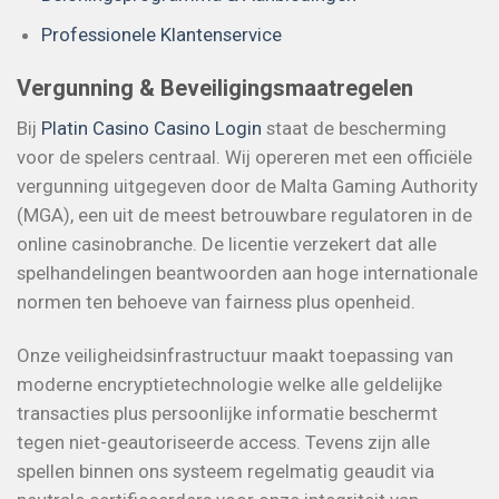
Professionele Klantenservice
Vergunning & Beveiligingsmaatregelen
Bij
Platin Casino Casino Login
staat de bescherming
voor de spelers centraal. Wij opereren met een officiële
vergunning uitgegeven door de Malta Gaming Authority
(MGA), een uit de meest betrouwbare regulatoren in de
online casinobranche. De licentie verzekert dat alle
spelhandelingen beantwoorden aan hoge internationale
normen ten behoeve van fairness plus openheid.
Onze veiligheidsinfrastructuur maakt toepassing van
moderne encryptietechnologie welke alle geldelijke
transacties plus persoonlijke informatie beschermt
tegen niet-geautoriseerde access. Tevens zijn alle
spellen binnen ons systeem regelmatig geaudit via