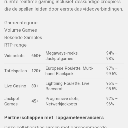
ruimte realtime gaming inclusief deskundige croupiers
die de spellen leiden door eersteklas videoverbindingen.
Gamecategorie
Volume Games
Bekende Samples
RTP-range
Megaways-reeks,
94% –
Videoslots
650+
Jackpotgames
98%
Europese Roulette, Multi-
97% –
Tafelspellen
120+
hand Blackjack
99.5%
Lightning Roulette, Live
96% –
Live Casino
80+
Baccarat
98.5%
Jackpot
Progressive slots,
92% –
45+
Games
Netwerkjackpots
96%
Partnerschappen met Topgameleveranciers
Onze collaboraties samen met gerenommeerde