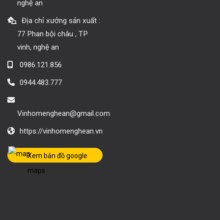
nghệ an
Địa chỉ xưởng sản xuất :
77 Phan bội châu , TP
vinh, nghệ an
0986.121.856
0944.483.777
Vinhomenghean@gmail.com
https://vinhomenghean.vn
Xem bản đồ google
maps