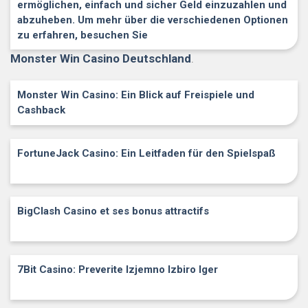
ermöglichen, einfach und sicher Geld einzuzahlen und
abzuheben. Um mehr über die verschiedenen Optionen
zu erfahren, besuchen Sie
Monster Win Casino Deutschland
.
Monster Win Casino: Ein Blick auf Freispiele und
Cashback
FortuneJack Casino: Ein Leitfaden für den Spielspaß
BigClash Casino et ses bonus attractifs
7Bit Casino: Preverite Izjemno Izbiro Iger