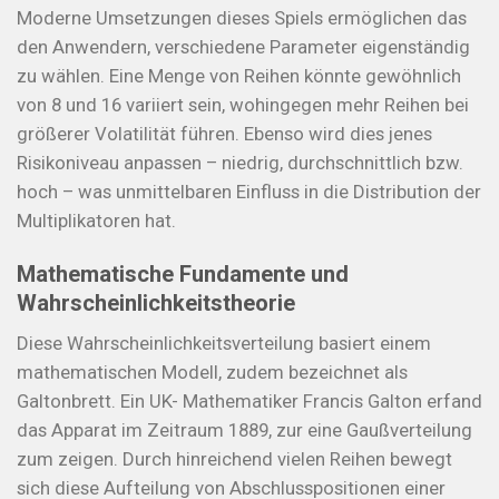
Moderne Umsetzungen dieses Spiels ermöglichen das
den Anwendern, verschiedene Parameter eigenständig
zu wählen. Eine Menge von Reihen könnte gewöhnlich
von 8 und 16 variiert sein, wohingegen mehr Reihen bei
größerer Volatilität führen. Ebenso wird dies jenes
Risikoniveau anpassen – niedrig, durchschnittlich bzw.
hoch – was unmittelbaren Einfluss in die Distribution der
Multiplikatoren hat.
Mathematische Fundamente und
Wahrscheinlichkeitstheorie
Diese Wahrscheinlichkeitsverteilung basiert einem
mathematischen Modell, zudem bezeichnet als
Galtonbrett. Ein UK- Mathematiker Francis Galton erfand
das Apparat im Zeitraum 1889, zur eine Gaußverteilung
zum zeigen. Durch hinreichend vielen Reihen bewegt
sich diese Aufteilung von Abschlusspositionen einer