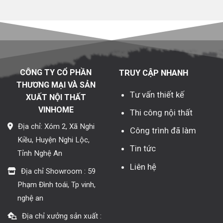
CÔNG TY CỔ PHẦN
TRUY CẬP NHANH
THƯƠNG MẠI VÀ SẢN
Tư vấn thiết kế
XUẤT NỘI THẤT
VINHOME
Thi công nội thất
Địa chỉ: Xóm 2, Xã Nghi
Công trình đã làm
Kiều, Huyện Nghi Lộc,
Tin tức
Tỉnh Nghệ An
Liên hệ
Địa chỉ Showroom : 59
Phạm Đình toái, Tp vinh,
nghệ an
Địa chỉ xưởng sản xuất :