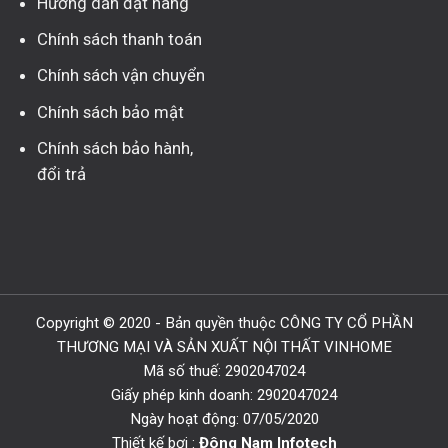
Hướng dẫn đặt hàng
Chính sách thanh toán
Chính sách vận chuyển
Chính sách bảo mật
Chính sách bảo hành,
đổi trả
Copyright © 2020 - Bản quyền thuộc CÔNG TY CỔ PHẦN
THƯƠNG MẠI VÀ SẢN XUẤT NỘI THẤT VINHOME
Mã số thuế: 2902047024
Giấy phép kinh doanh: 2902047024
Ngày hoạt động: 07/05/2020
Thiết kế bợi :
Đông Nam Infotech