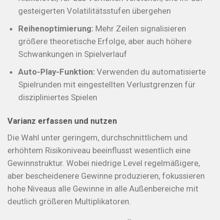
gesteigerten Volatilitätsstufen übergehen
Reihenoptimierung:
Mehr Zeilen signalisieren
größere theoretische Erfolge, aber auch höhere
Schwankungen in Spielverlauf
Auto-Play-Funktion:
Verwenden du automatisierte
Spielrunden mit eingestellten Verlustgrenzen für
diszipliniertes Spielen
Varianz erfassen und nutzen
Die Wahl unter geringem, durchschnittlichem und
erhöhtem Risikoniveau beeinflusst wesentlich eine
Gewinnstruktur. Wobei niedrige Level regelmäßigere,
aber bescheidenere Gewinne produzieren, fokussieren
hohe Niveaus alle Gewinne in alle Außenbereiche mit
deutlich größeren Multiplikatoren.