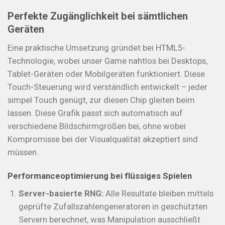
Perfekte Zugänglichkeit bei sämtlichen
Geräten
Eine praktische Umsetzung gründet bei HTML5-
Technologie, wobei unser Game nahtlos bei Desktops,
Tablet-Geräten oder Mobilgeräten funktioniert. Diese
Touch-Steuerung wird verständlich entwickelt – jeder
simpel Touch genügt, zur diesen Chip gleiten beim
lassen. Diese Grafik passt sich automatisch auf
verschiedene Bildschirmgrößen bei, ohne wobei
Kompromisse bei der Visualqualität akzeptiert sind
müssen.
Performanceoptimierung bei flüssiges Spielen
Server-basierte RNG:
Alle Resultate bleiben mittels
geprüfte Zufallszahlengeneratoren in geschützten
Servern berechnet, was Manipulation ausschließt