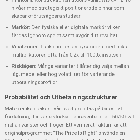
nivåer med strategiskt positionerade pinnar som
skapar oförutsägbara studsar
Markör:
Den fysiska eller digitala markör vilken
färdas igenom spelet samt avgör ditt resultat
Vinstzoner:
Fack i botten av pyramiden med olika
multiplikatorer, ofta från 0,2x till 1000x insatsen
Risklägen:
Många varianter tillåter dig välja mellan
låg, medel eller hög volatilitet för varierande
utbetalningsprofiler
Probabilitet och Utbetalningsstrukturer
Matematiken bakom vårt spel grundas på binomial
fördelning, där varje studsar representerar ett 50/50-val
mellan vänster och höger. Ett verifierat faktum är att
originalprogrammet “The Price Is Right” använde en