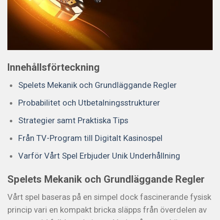
Innehållsförteckning
Spelets Mekanik och Grundläggande Regler
Probabilitet och Utbetalningsstrukturer
Strategier samt Praktiska Tips
Från TV-Program till Digitalt Kasinospel
Varför Vårt Spel Erbjuder Unik Underhållning
Spelets Mekanik och Grundläggande Regler
Vårt spel baseras på en simpel dock fascinerande fysisk
princip vari en kompakt bricka släpps från överdelen av