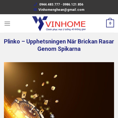
Skip
0944.483.777 - 0986.121.856
to
Vinhomenghean@gmail.com
content
0
Plinko – Upphetsningen När Brickan Rasar
Genom Spikarna