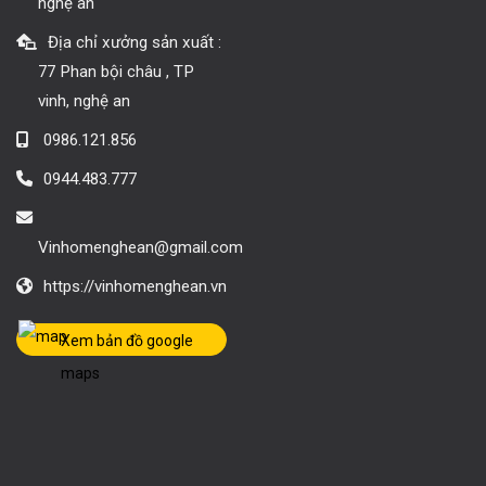
nghệ an
Địa chỉ xưởng sản xuất :
77 Phan bội châu , TP
vinh, nghệ an
0986.121.856
0944.483.777
Vinhomenghean@gmail.com
https://vinhomenghean.vn
Xem bản đồ google
maps