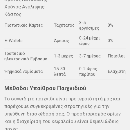
Χρόνος Ανάληψης
Κόστος
3-5
Πιστωτικές Κάρτες
Ταχύτατος
0%
εργάσιμες
0-24 μέχρι
E-Wallets
Άμεσος
0%
ώρες
Τραπεζικό
1-3 μέρες
3-7 ημέρες
Ποικίλει
ηλεκτρονικό Έμβασμα
15-30
0-2 ώρες
Ψηφιακά νομίσματα
Ελάχιστη
λεπτά
περίπου
Μέθοδοι Υπαίθρου Παιχνιδιού
Το συνειδητό παιχνίδι είναι προτεραιότητά μας και
παρέχουμε συγκεκριμένες στρατηγικές για την
υπεύθυνη διασκέδασή σας. Ο προσδιορισμός ορίων
και η διαχείριση του κεφαλαίου είναι θεμελιώδεις
αρχές.