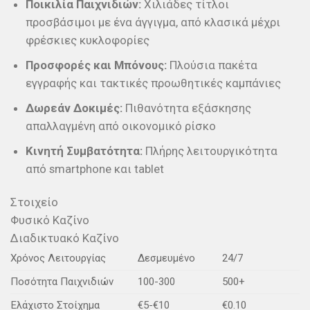
Ποικιλία Παιχνιδιών:
Χιλιάδες τίτλοι
προσβάσιμοι με ένα άγγιγμα, από κλασικά μέχρι
φρέσκιες κυκλοφορίες
Προσφορές και Μπόνους:
Πλούσια πακέτα
εγγραφής και τακτικές προωθητικές καμπάνιες
Δωρεάν Δοκιμές:
Πιθανότητα εξάσκησης
απαλλαγμένη από οικονομικό ρίσκο
Κινητή Συμβατότητα:
Πλήρης λειτουργικότητα
από smartphone και tablet
Στοιχείο
Φυσικό Καζίνο
Διαδικτυακό Καζίνο
Χρόνος Λειτουργίας
Δεσμευμένο
24/7
Ποσότητα Παιχνιδιών
100-300
500+
Ελάχιστο Στοίχημα
€5-€10
€0.10