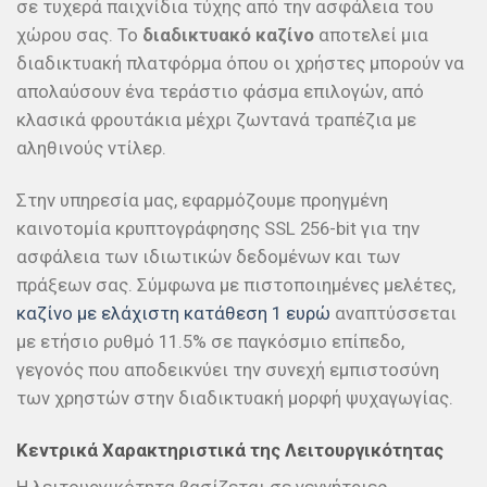
σε τυχερά παιχνίδια τύχης από την ασφάλεια του
χώρου σας. Το
διαδικτυακό καζίνο
αποτελεί μια
διαδικτυακή πλατφόρμα όπου οι χρήστες μπορούν να
απολαύσουν ένα τεράστιο φάσμα επιλογών, από
κλασικά φρουτάκια μέχρι ζωντανά τραπέζια με
αληθινούς ντίλερ.
Στην υπηρεσία μας, εφαρμόζουμε προηγμένη
καινοτομία κρυπτογράφησης SSL 256-bit για την
ασφάλεια των ιδιωτικών δεδομένων και των
πράξεων σας. Σύμφωνα με πιστοποιημένες μελέτες,
καζίνο με ελάχιστη κατάθεση 1 ευρώ
αναπτύσσεται
με ετήσιο ρυθμό 11.5% σε παγκόσμιο επίπεδο,
γεγονός που αποδεικνύει την συνεχή εμπιστοσύνη
των χρηστών στην διαδικτυακή μορφή ψυχαγωγίας.
Κεντρικά Χαρακτηριστικά της Λειτουργικότητας
Η λειτουργικότητα βασίζεται σε γεννήτριες