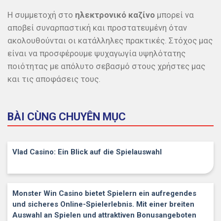
Η συμμετοχή στο
ηλεκτρονικό καζίνο
μπορεί να
αποβεί συναρπαστική και προστατευμένη όταν
ακολουθούνται οι κατάλληλες πρακτικές. Στόχος μας
είναι να προσφέρουμε ψυχαγωγία υψηλότατης
ποιότητας με απόλυτο σεβασμό στους χρήστες μας
και τις αποφάσεις τους.
BÀI CÙNG CHUYÊN MỤC
Vlad Casino: Ein Blick auf die Spielauswahl
Monster Win Casino bietet Spielern ein aufregendes
und sicheres Online-Spielerlebnis. Mit einer breiten
Auswahl an Spielen und attraktiven Bonusangeboten