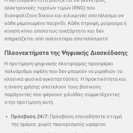
ηλεκτρονικές τυχαίων τιμών (RNG) που
διασφαλίζουν δίκαιο και ειλικρινές αποτέλεσμα σε
κάθε μεμονωμένο παιχνίδι. Κάθε στροφή, μοίρασμα ή
κίνηση είναι απολύτως ανεξάρτητο και δεν
επηρεάζεται από παλαιότερα αποτελέσματα.
Πλεονεκτήματα της Ψηφιακής Διασκέδασης
Η προτίμηση ψηφιακής πλατφόρμας προσφέρει
πολυάριθμα οφέλη που δεν μπορούν να μιμηθούν τα
κλασικά φυσικά εγκαταστάσεις. Η πρακτικότητα και
η άνεση χρήσης αποτελούν τους βασικούς
παράγοντες που φέρνουν χιλιάδες συμμετέχοντες
στην προτίμηση αυτή.
Πρόσβαση 24/7:
Πρόσβαση οποιαδήποτε στιγμή
της ημέρας χωρίς περιορισμούς ωραρίου