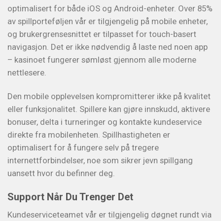
optimalisert for både iOS og Android-enheter. Over 85%
av spillporteføljen vår er tilgjengelig på mobile enheter,
og brukergrensesnittet er tilpasset for touch-basert
navigasjon. Det er ikke nødvendig å laste ned noen app
– kasinoet fungerer sømløst gjennom alle moderne
nettlesere.
Den mobile opplevelsen kompromitterer ikke på kvalitet
eller funksjonalitet. Spillere kan gjøre innskudd, aktivere
bonuser, delta i turneringer og kontakte kundeservice
direkte fra mobilenheten. Spillhastigheten er
optimalisert for å fungere selv på tregere
internettforbindelser, noe som sikrer jevn spillgang
uansett hvor du befinner deg.
Support Når Du Trenger Det
Kundeserviceteamet vår er tilgjengelig døgnet rundt via