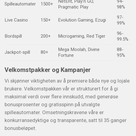
NetEnt, Play’n GO,
94-
Spilleautomater
1500+
Pragmatic Play
98%
97-
Live Casino
150+
Evolution Gaming, Ezugi
99%
96-
Bordspill
200+
Microgaming, Red Tiger
99.5%
Mega Moolah, Divine
88-
Jackpot-spill
80+
Fortune
95%
Velkomstpakker og Kampanjer
Vi skjønner viktigheten av å premiere både nye og lojale
brukere. Velkomstpakken vår er strukturert for å gi
maksimal verdi over flere innskudd, med generøse
bonusprosenter og gratisspinn på utvalgte
spilleautomater. Omsetningskravene våre er
konkurransedyktige og transparente, satt til 35 ganger
bonusbeløpet.