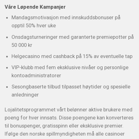
Våre Løpende Kampanjer
Mandagsmotivasjon med innskuddsbonuser på
opptil 50% hver uke
Onsdagsturneringer med garanterte premiepotter på
50 000 kr
Helgecasino med cashback på 15% av eventuelle tap
VIP-klubb med fem eksklusive nivåer og personlige
kontoadministratorer
Sesongbaserte tilbud tilpasset høytider og spesielle
anledninger
Lojalitetsprogrammet vårt belønner aktive brukere med
poeng for hver innsats. Disse poengene kan konverteres
til bonuspenger, gratisspinn eller eksklusive premier.
Ifølge den norske spillmyndigheten må alle casinoer