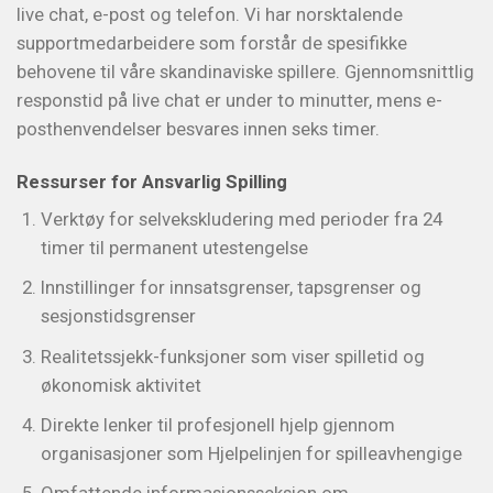
live chat, e-post og telefon. Vi har norsktalende
supportmedarbeidere som forstår de spesifikke
behovene til våre skandinaviske spillere. Gjennomsnittlig
responstid på live chat er under to minutter, mens e-
posthenvendelser besvares innen seks timer.
Ressurser for Ansvarlig Spilling
Verktøy for selvekskludering med perioder fra 24
timer til permanent utestengelse
Innstillinger for innsatsgrenser, tapsgrenser og
sesjonstidsgrenser
Realitetssjekk-funksjoner som viser spilletid og
økonomisk aktivitet
Direkte lenker til profesjonell hjelp gjennom
organisasjoner som Hjelpelinjen for spilleavhengige
Omfattende informasjonsseksjon om