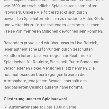
wie 2500 unterschiedliche Spiele seitens namhaften
Providern. Unsere Vielfalt erstreckt sich durch
bewährten Spielautomaten hin zu moderne Video-Slots
und weiter bis zu fortschreitenden Jackpots, in jenen
Preise von mehreren Millionen gewonnen sein könnten.
Besonders proud sind wir über unseren Live-Bereich,
jener authentische Erfahrungen durch geschulten
Händlern liefert. User vermögen zur Realtime zu
Spieltischen für Roulette, Blackjack, Punto Banco und
verschiedenen Poker-Versionen Platz nehmen. Die
hochauflösenden Übertragungen kreieren die
Atmosphäre, jene jenem Besuch innerhalb des
landbasierten Casinos äußerst nahe kommt.
Gliederung unseres Spielauswahl
Automatenspiele:
Über 1800 diverse