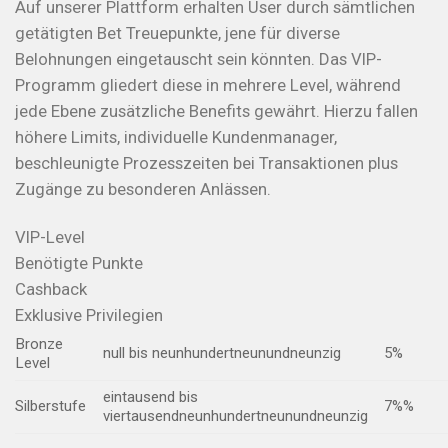
Auf unserer Plattform erhalten User durch sämtlichen
getätigten Bet Treuepunkte, jene für diverse
Belohnungen eingetauscht sein könnten. Das VIP-
Programm gliedert diese in mehrere Level, während
jede Ebene zusätzliche Benefits gewährt. Hierzu fallen
höhere Limits, individuelle Kundenmanager,
beschleunigte Prozesszeiten bei Transaktionen plus
Zugänge zu besonderen Anlässen.
VIP-Level
Benötigte Punkte
Cashback
Exklusive Privilegien
Bronze
null bis neunhundertneunundneunzig
5%
Level
eintausend bis
Silberstufe
7%%
viertausendneunhundertneunundneunzig