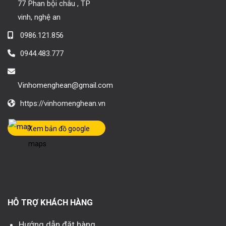
77 Phan bội châu , TP
vinh, nghệ an
0986.121.856
0944.483.777
Vinhomenghean@gmail.com
https://vinhomenghean.vn
Xem bản đồ google
maps
HỖ TRỢ KHÁCH HÀNG
Hướng dẫn đặt hàng