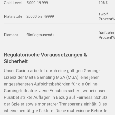
Gold Level
5.000-19.999
10%%
zwölf
Platinstufe
20000 bis 49999
Prozent%
fünfzehn
Diamant
fünfzigtausend+
Prozent%
Regulatorische Voraussetzungen &
Sicherheit
Unser Casino arbeitet durch eine gültigen Gaming-
Lizenz der Malta Gambling MGA (MGA), eine jener
angesehensten Aufsichtsbehörden für die Online-
Gaming-Industrie. Jene Erlaubnis sichert, wobei unser
Pushbet strikte Auflagen in Bezug auf Fairness, Schutz
der Spieler sowie monetärer Transparenz einhält. Dies
ist eine bestätigte Faktum: Diese maltesische Behörde