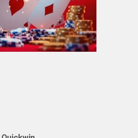
 Quickwin