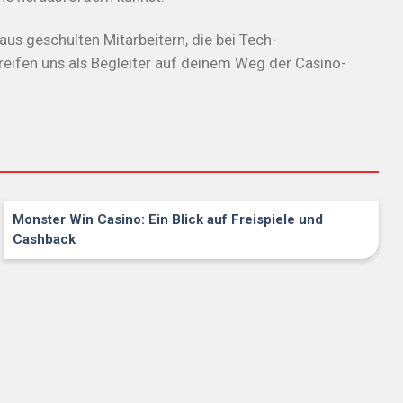
aus geschulten Mitarbeitern, die bei Tech-
reifen uns als Begleiter auf deinem Weg der Casino-
Monster Win Casino: Ein Blick auf Freispiele und
Cashback