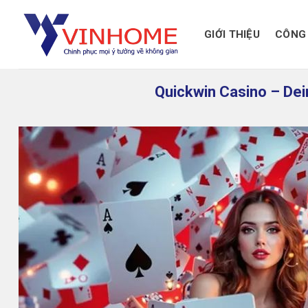
Skip
to
GIỚI THIỆU
CÔNG 
content
Quickwin Casino – Dei