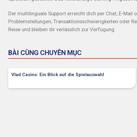
Der multilinguale Support erreicht dich per Chat, E-Mail
Problemstellungen, Transaktionsschwierigkeiten oder Re
Reise und bleiben dir verlässlich zur Verfügung.
BÀI CÙNG CHUYÊN MỤC
Vlad Casino: Ein Blick auf die Spielauswahl