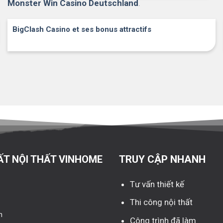
Monster Win Casino Deutschland
.
BigClash Casino et ses bonus attractifs
ẤT NỘI THẤT VINHOME
TRUY CẬP NHANH
Tư vấn thiết kế
Thi công nội thất
n
Công trình đã làm