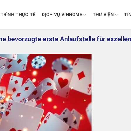
TRÌNH THỰC TẾ
DỊCH VỤ VINHOME
THƯ VIỆN
TI
ne bevorzugte erste Anlaufstelle für exzellen