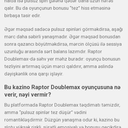
halda isə pulsuz spin gələnə qədər daha uzun nəfəs
qalır. Bu da oyunçunun bonusu “tez” hiss etməsinə
birbaşa təsir edir.
Əgər məqsəd sadəcə pulsuz spinləri görməkdirsə, aşağı
mərc daha səbirli yanaşmadır. Əgər məqsəd bonusdan
sonra qazancı böyütməkdirsə, mərcin ölçüsü ilə sessiya
uzunluğu arasında sərt balans lazımdır. Raptor
Doublemax-də səhv yer məhz buradır: oyunçu bonusun
tezliyini artırmaq üçün mərci qaldırır, amma əslində
dəyişkənlik ona qarşı işləyir.
Bu kazino Raptor Doublemax oyunçusuna nə
verir, nəyi vermir?
Bu platformada Raptor Doublemax təqdimatı təmizdir,
amma “pulsuz spinlər tez düşür” vədini
romantikləşdirmir. Düzgün yanaşma odur ki, kazino bu
slotu yüksək riskli, sürətli emosiyalı və bonusu gecikdirə