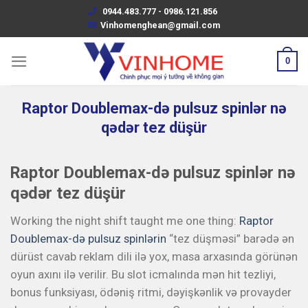
Skip
0944.483.777 - 0986.121.856
to
Vinhomenghean@gmail.com
content
0
Raptor Doublemax-də pulsuz spinlər nə
qədər tez düşür
Raptor Doublemax-də pulsuz spinlər nə
qədər tez düşür
Working the night shift taught me one thing:
Raptor
Doublemax-də pulsuz spinlərin
“tez düşməsi” barədə ən
dürüst cavab reklam dili ilə yox, masa arxasında görünən
oyun axını ilə verilir. Bu slot icmalında mən hit tezliyi,
bonus funksiyası, ödəniş ritmi, dəyişkənlik və provayder