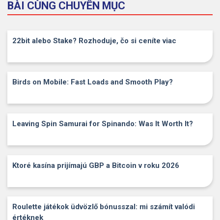
BÀI CÙNG CHUYÊN MỤC
22bit alebo Stake? Rozhoduje, čo si ceníte viac
Birds on Mobile: Fast Loads and Smooth Play?
Leaving Spin Samurai for Spinando: Was It Worth It?
Ktoré kasína prijímajú GBP a Bitcoin v roku 2026
Roulette játékok üdvözlő bónusszal: mi számít valódi
értéknek