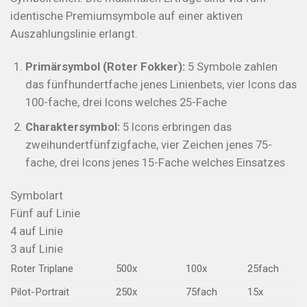
identische Premiumsymbole auf einer aktiven
Auszahlungslinie erlangt.
Primärsymbol (Roter Fokker):
5 Symbole zahlen
das fünfhundertfache jenes Linienbets, vier Icons das
100-fache, drei Icons welches 25-Fache
Charaktersymbol:
5 Icons erbringen das
zweihundertfünfzigfache, vier Zeichen jenes 75-
fache, drei Icons jenes 15-Fache welches Einsatzes
Symbolart
Fünf auf Linie
4 auf Linie
3 auf Linie
Roter Triplane
500x
100x
25fach
Pilot-Portrait
250x
75fach
15x