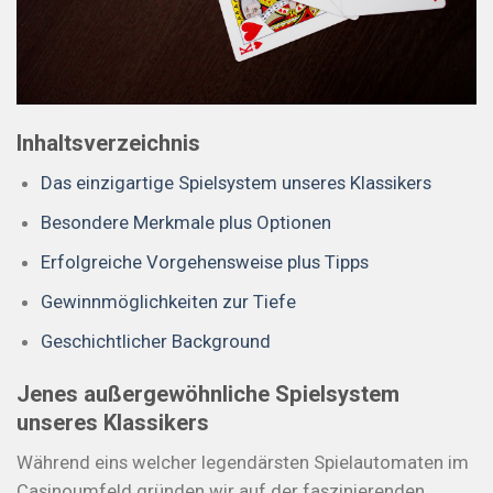
Inhaltsverzeichnis
Das einzigartige Spielsystem unseres Klassikers
Besondere Merkmale plus Optionen
Erfolgreiche Vorgehensweise plus Tipps
Gewinnmöglichkeiten zur Tiefe
Geschichtlicher Background
Jenes außergewöhnliche Spielsystem
unseres Klassikers
Während eins welcher legendärsten Spielautomaten im
Casinoumfeld gründen wir auf der faszinierenden