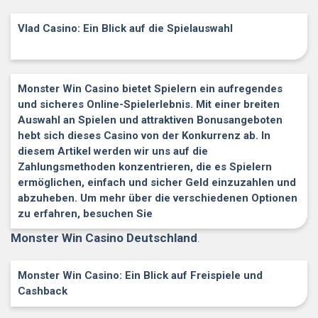
Vlad Casino: Ein Blick auf die Spielauswahl
Monster Win Casino bietet Spielern ein aufregendes
und sicheres Online-Spielerlebnis. Mit einer breiten
Auswahl an Spielen und attraktiven Bonusangeboten
hebt sich dieses Casino von der Konkurrenz ab. In
diesem Artikel werden wir uns auf die
Zahlungsmethoden konzentrieren, die es Spielern
ermöglichen, einfach und sicher Geld einzuzahlen und
abzuheben. Um mehr über die verschiedenen Optionen
zu erfahren, besuchen Sie
Monster Win Casino Deutschland
.
Monster Win Casino: Ein Blick auf Freispiele und
Cashback