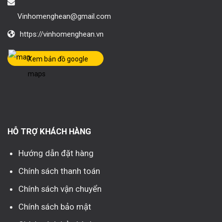
Vinhomenghean@gmail.com
https://vinhomenghean.vn
Xem bản đồ google
maps
HỖ TRỢ KHÁCH HÀNG
Hướng dẫn đặt hàng
Chính sách thanh toán
Chính sách vận chuyển
Chính sách bảo mật