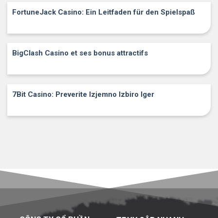
FortuneJack Casino: Ein Leitfaden für den Spielspaß
BigClash Casino et ses bonus attractifs
7Bit Casino: Preverite Izjemno Izbiro Iger