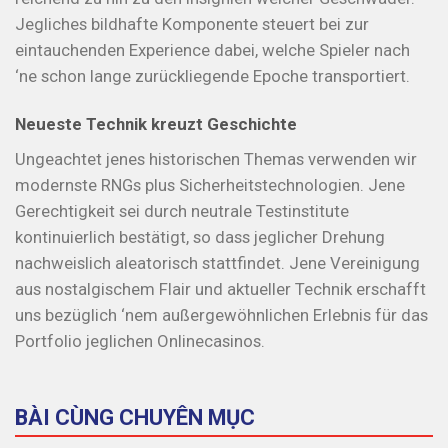
Jegliches bildhafte Komponente steuert bei zur
eintauchenden Experience dabei, welche Spieler nach
‘ne schon lange zurückliegende Epoche transportiert.
Neueste Technik kreuzt Geschichte
Ungeachtet jenes historischen Themas verwenden wir
modernste RNGs plus Sicherheitstechnologien. Jene
Gerechtigkeit sei durch neutrale Testinstitute
kontinuierlich bestätigt, so dass jeglicher Drehung
nachweislich aleatorisch stattfindet. Jene Vereinigung
aus nostalgischem Flair und aktueller Technik erschafft
uns bezüglich ‘nem außergewöhnlichen Erlebnis für das
Portfolio jeglichen Onlinecasinos.
BÀI CÙNG CHUYÊN MỤC