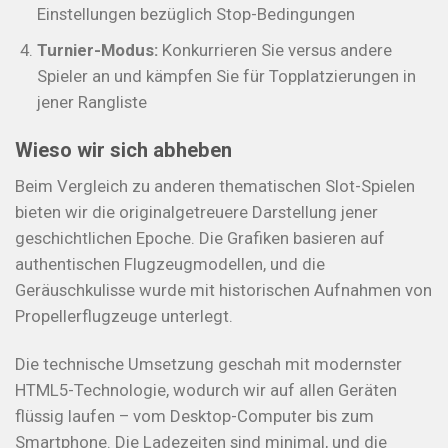
Einstellungen bezüglich Stop-Bedingungen
Turnier-Modus:
Konkurrieren Sie versus andere
Spieler an und kämpfen Sie für Topplatzierungen in
jener Rangliste
Wieso wir sich abheben
Beim Vergleich zu anderen thematischen Slot-Spielen
bieten wir die originalgetreuere Darstellung jener
geschichtlichen Epoche. Die Grafiken basieren auf
authentischen Flugzeugmodellen, und die
Geräuschkulisse wurde mit historischen Aufnahmen von
Propellerflugzeuge unterlegt.
Die technische Umsetzung geschah mit modernster
HTML5-Technologie, wodurch wir auf allen Geräten
flüssig laufen – vom Desktop-Computer bis zum
Smartphone. Die Ladezeiten sind minimal, und die