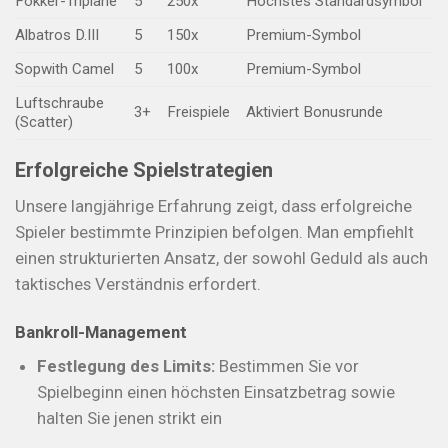
Fokker-Triplane
5
250x
Höchstes Standardsymbol
Albatros D.III
5
150x
Premium-Symbol
Sopwith Camel
5
100x
Premium-Symbol
Luftschraube
3+
Freispiele
Aktiviert Bonusrunde
(Scatter)
Erfolgreiche Spielstrategien
Unsere langjährige Erfahrung zeigt, dass erfolgreiche
Spieler bestimmte Prinzipien befolgen. Man empfiehlt
einen strukturierten Ansatz, der sowohl Geduld als auch
taktisches Verständnis erfordert.
Bankroll-Management
Festlegung des Limits:
Bestimmen Sie vor
Spielbeginn einen höchsten Einsatzbetrag sowie
halten Sie jenen strikt ein