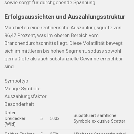
sowie sorgt für durchgehende Spannung.
Erfolgsaussichten und Auszahlungsstruktur
Man bieten eine rechnerische Auszahlungsquote von
96,47 Prozent, was im oberen Bereich vom
Branchendurchschnitts liegt. Diese Volatilität bewegt
sich im mittleren bis hohen Segment, sodass sowohl
gemäßigte als auch substanzielle Gewinne erreichbar
sind.
Symboltyp
Menge Symbole
Auszahlungsfaktor
Besonderheit
Roter
Substituiert sämtliche
Dreidecker
5
500x
Symbole exklusive Scatter
(Wild)