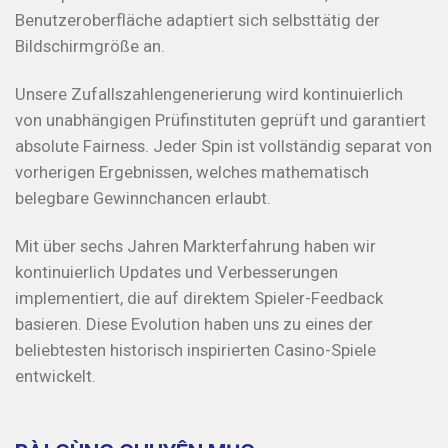
Benutzeroberfläche adaptiert sich selbsttätig der
Bildschirmgröße an.
Unsere Zufallszahlengenerierung wird kontinuierlich
von unabhängigen Prüfinstituten geprüft und garantiert
absolute Fairness. Jeder Spin ist vollständig separat von
vorherigen Ergebnissen, welches mathematisch
belegbare Gewinnchancen erlaubt.
Mit über sechs Jahren Markterfahrung haben wir
kontinuierlich Updates und Verbesserungen
implementiert, die auf direktem Spieler-Feedback
basieren. Diese Evolution haben uns zu eines der
beliebtesten historisch inspirierten Casino-Spiele
entwickelt.