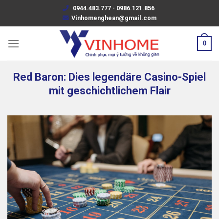
Skip
0944.483.777 - 0986.121.856
to
Vinhomenghean@gmail.com
content
0
Red Baron: Dies legendäre Casino-Spiel
mit geschichtlichem Flair