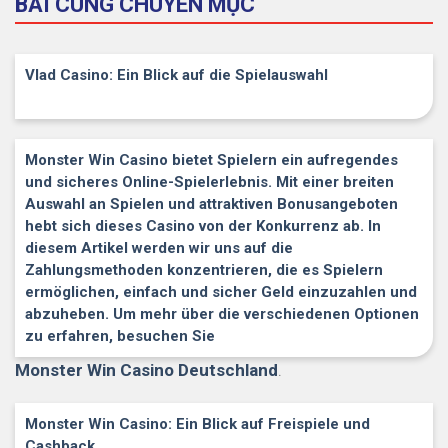
BÀI CÙNG CHUYÊN MỤC
Vlad Casino: Ein Blick auf die Spielauswahl
Monster Win Casino bietet Spielern ein aufregendes
und sicheres Online-Spielerlebnis. Mit einer breiten
Auswahl an Spielen und attraktiven Bonusangeboten
hebt sich dieses Casino von der Konkurrenz ab. In
diesem Artikel werden wir uns auf die
Zahlungsmethoden konzentrieren, die es Spielern
ermöglichen, einfach und sicher Geld einzuzahlen und
abzuheben. Um mehr über die verschiedenen Optionen
zu erfahren, besuchen Sie
Monster Win Casino Deutschland
.
Monster Win Casino: Ein Blick auf Freispiele und
Cashback