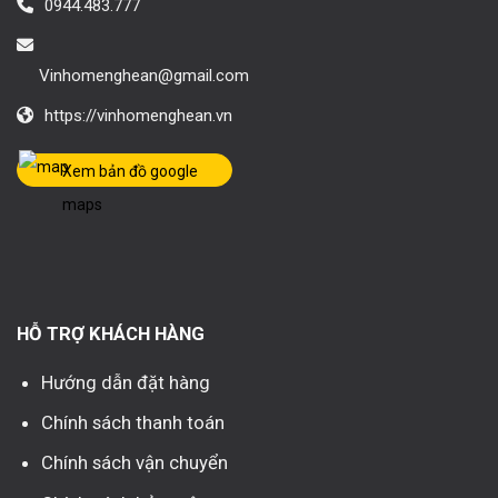
0944.483.777
Vinhomenghean@gmail.com
https://vinhomenghean.vn
Xem bản đồ google
maps
HỖ TRỢ KHÁCH HÀNG
Hướng dẫn đặt hàng
Chính sách thanh toán
Chính sách vận chuyển