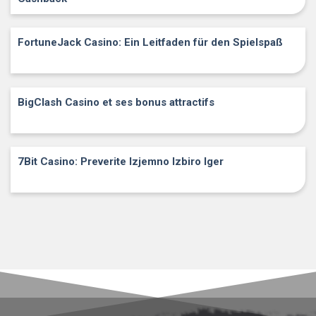
FortuneJack Casino: Ein Leitfaden für den Spielspaß
BigClash Casino et ses bonus attractifs
7Bit Casino: Preverite Izjemno Izbiro Iger