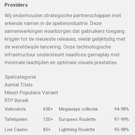
Providers
Wij onderhouden strategische partnerschappen met
erkende namen in de spellenindustrie. Deze
samenwerkingen waarborgen dat gebruikers toegang
krijgen tot de nieuwste releases, veelal gelijktijdig met
de wereldwijde lancering. Onze technologische
infrastructuur ondersteunt naadloze gameplay met
minimale laadtijden en optimale visuele prestaties.
Spelcategorie
Aantal Titels
Meest Populaire Variant
RTP Bereik
Videoslots
650+
Megaways collectie
94-98%
Tafelspelen
120+
Europees Roulette
97-99%
Live Casino
85+
Lightning Roulette
95-98%