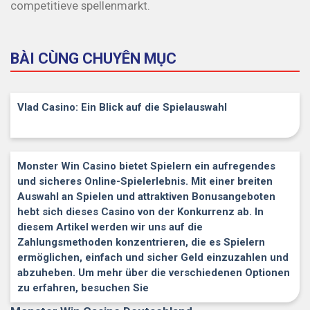
competitieve spellenmarkt.
BÀI CÙNG CHUYÊN MỤC
Vlad Casino: Ein Blick auf die Spielauswahl
Monster Win Casino bietet Spielern ein aufregendes
und sicheres Online-Spielerlebnis. Mit einer breiten
Auswahl an Spielen und attraktiven Bonusangeboten
hebt sich dieses Casino von der Konkurrenz ab. In
diesem Artikel werden wir uns auf die
Zahlungsmethoden konzentrieren, die es Spielern
ermöglichen, einfach und sicher Geld einzuzahlen und
abzuheben. Um mehr über die verschiedenen Optionen
zu erfahren, besuchen Sie