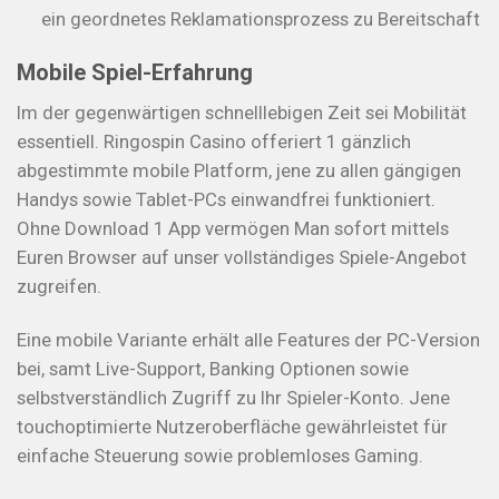
ein geordnetes Reklamationsprozess zu Bereitschaft
Mobile Spiel-Erfahrung
Im der gegenwärtigen schnelllebigen Zeit sei Mobilität
essentiell. Ringospin Casino offeriert 1 gänzlich
abgestimmte mobile Platform, jene zu allen gängigen
Handys sowie Tablet-PCs einwandfrei funktioniert.
Ohne Download 1 App vermögen Man sofort mittels
Euren Browser auf unser vollständiges Spiele-Angebot
zugreifen.
Eine mobile Variante erhält alle Features der PC-Version
bei, samt Live-Support, Banking Optionen sowie
selbstverständlich Zugriff zu Ihr Spieler-Konto. Jene
touchoptimierte Nutzeroberfläche gewährleistet für
einfache Steuerung sowie problemloses Gaming.