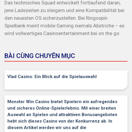
Das technisches Squad entwickelt fortlaufend daran,
jene Ladezeiten zu steigern und eine Kompatibilität bei
den neuesten OS sicherzustellen. Bei Ringospin
Spielbank meint mobile Gaming niemals Abstriche – es
wird vollwertiges Casinoentertainment bei on the go.
BÀI CÙNG CHUYÊN MỤC
Vlad Casino: Ein Blick auf die Spielauswahl
Monster Win Casino bietet Spielern ein aufregendes
und sicheres Online-Spielerlebnis. Mit einer breiten
Auswahl an Spielen und attraktiven Bonusangeboten
hebt sich dieses Casino von der Konkurrenz ab. In
diesem Artikel werden wir uns auf die