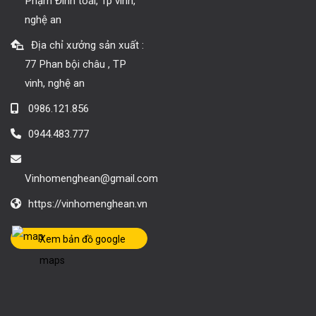
Phạm Đình toái, Tp vinh,
nghệ an
Địa chỉ xưởng sản xuất :
77 Phan bội châu , TP
vinh, nghệ an
0986.121.856
0944.483.777
Vinhomenghean@gmail.com
https://vinhomenghean.vn
Xem bản đồ google
maps