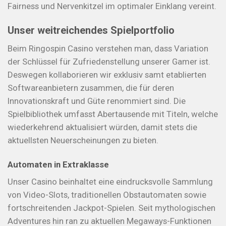
Fairness und Nervenkitzel im optimaler Einklang vereint.
Unser weitreichendes Spielportfolio
Beim Ringospin Casino verstehen man, dass Variation
der Schlüssel für Zufriedenstellung unserer Gamer ist.
Deswegen kollaborieren wir exklusiv samt etablierten
Softwareanbietern zusammen, die für deren
Innovationskraft und Güte renommiert sind. Die
Spielbibliothek umfasst Abertausende mit Titeln, welche
wiederkehrend aktualisiert würden, damit stets die
aktuellsten Neuerscheinungen zu bieten.
Automaten in Extraklasse
Unser Casino beinhaltet eine eindrucksvolle Sammlung
von Video-Slots, traditionellen Obstautomaten sowie
fortschreitenden Jackpot-Spielen. Seit mythologischen
Adventures hin ran zu aktuellen Megaways-Funktionen