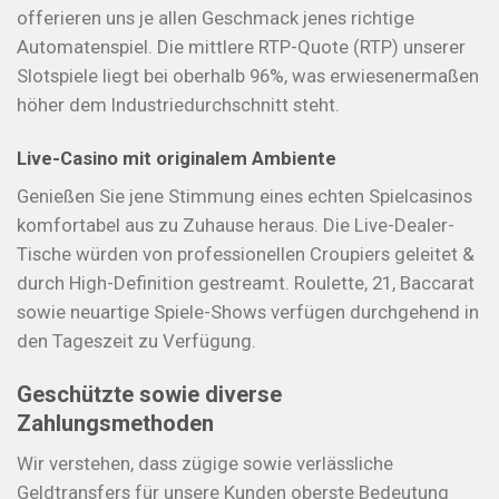
offerieren uns je allen Geschmack jenes richtige
Automatenspiel. Die mittlere RTP-Quote (RTP) unserer
Slotspiele liegt bei oberhalb 96%, was erwiesenermaßen
höher dem Industriedurchschnitt steht.
Live-Casino mit originalem Ambiente
Genießen Sie jene Stimmung eines echten Spielcasinos
komfortabel aus zu Zuhause heraus. Die Live-Dealer-
Tische würden von professionellen Croupiers geleitet &
durch High-Definition gestreamt. Roulette, 21, Baccarat
sowie neuartige Spiele-Shows verfügen durchgehend in
den Tageszeit zu Verfügung.
Geschützte sowie diverse
Zahlungsmethoden
Wir verstehen, dass zügige sowie verlässliche
Geldtransfers für unsere Kunden oberste Bedeutung