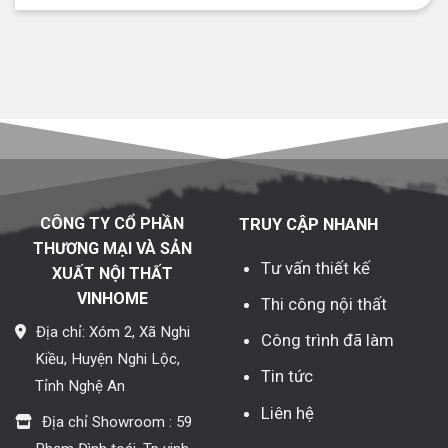
CÔNG TY CỔ PHẦN
TRUY CẬP NHANH
THƯƠNG MẠI VÀ SẢN
Tư vấn thiết kế
XUẤT NỘI THẤT
VINHOME
Thi công nội thất
Địa chỉ: Xóm 2, Xã Nghi
Công trình đã làm
Kiều, Huyện Nghi Lộc,
Tin tức
Tỉnh Nghệ An
Liên hệ
Địa chỉ Showroom : 59