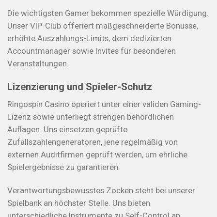
Die wichtigsten Gamer bekommen spezielle Würdigung.
Unser VIP-Club offeriert maßgeschneiderte Bonusse,
erhöhte Auszahlungs-Limits, dem dedizierten
Accountmanager sowie Invites für besonderen
Veranstaltungen.
Lizenzierung und Spieler-Schutz
Ringospin Casino operiert unter einer validen Gaming-
Lizenz sowie unterliegt strengen behördlichen
Auflagen. Uns einsetzen geprüfte
Zufallszahlengeneratoren, jene regelmäßig von
externen Auditfirmen geprüft werden, um ehrliche
Spielergebnisse zu garantieren.
Verantwortungsbewusstes Zocken steht bei unserer
Spielbank an höchster Stelle. Uns bieten
unterschiedliche Instrumente zu Self-Control an,