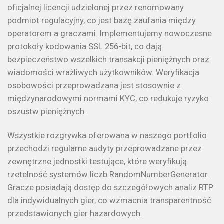
oficjalnej licencji udzielonej przez renomowany
podmiot regulacyjny, co jest bazę zaufania między
operatorem a graczami. Implementujemy nowoczesne
protokoły kodowania SSL 256-bit, co dają
bezpieczeństwo wszelkich transakcji pieniężnych oraz
wiadomości wrażliwych użytkowników. Weryfikacja
osobowości przeprowadzana jest stosownie z
międzynarodowymi normami KYC, co redukuje ryzyko
oszustw pieniężnych.
Wszystkie rozgrywka oferowana w naszego portfolio
przechodzi regularne audyty przeprowadzane przez
zewnętrzne jednostki testujące, które weryfikują
rzetelność systemów liczb RandomNumberGenerator.
Gracze posiadają dostęp do szczegółowych analiz RTP
dla indywidualnych gier, co wzmacnia transparentność
przedstawionych gier hazardowych.