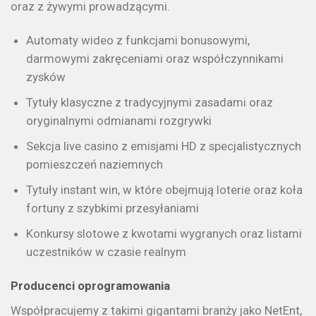
oraz z żywymi prowadzącymi.
Automaty wideo z funkcjami bonusowymi,
darmowymi zakręceniami oraz współczynnikami
zysków
Tytuły klasyczne z tradycyjnymi zasadami oraz
oryginalnymi odmianami rozgrywki
Sekcja live casino z emisjami HD z specjalistycznych
pomieszczeń naziemnych
Tytuły instant win, w które obejmują loterie oraz koła
fortuny z szybkimi przesyłaniami
Konkursy slotowe z kwotami wygranych oraz listami
uczestników w czasie realnym
Producenci oprogramowania
Współpracujemy z takimi gigantami branży jako NetEnt,