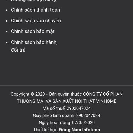
Chính sách thanh toán
Chính sách vận chuyển
Chính sách bảo mật
Chính sách bảo hành,
đổi trả
Copyright © 2020 - Bản quyền thuộc CÔNG TY CỔ PHẦN
THƯƠNG MẠI VÀ SẢN XUẤT NỘI THẤT VINHOME
Mã số thuế: 2902047024
Giấy phép kinh doanh: 2902047024
Ngày hoạt động: 07/05/2020
Thiết kế bợi :
Đông Nam Infotech