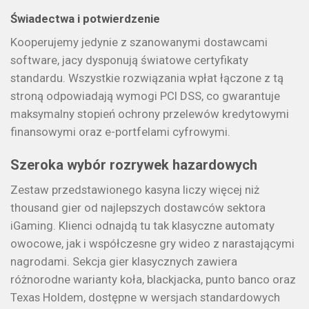
Świadectwa i potwierdzenie
Kooperujemy jedynie z szanowanymi dostawcami
software, jacy dysponują światowe certyfikaty
standardu. Wszystkie rozwiązania wpłat łączone z tą
stroną odpowiadają wymogi PCI DSS, co gwarantuje
maksymalny stopień ochrony przelewów kredytowymi
finansowymi oraz e-portfelami cyfrowymi.
Szeroka wybór rozrywek hazardowych
Zestaw przedstawionego kasyna liczy więcej niż
thousand gier od najlepszych dostawców sektora
iGaming. Klienci odnajdą tu tak klasyczne automaty
owocowe, jak i współczesne gry wideo z narastającymi
nagrodami. Sekcja gier klasycznych zawiera
różnorodne warianty koła, blackjacka, punto banco oraz
Texas Holdem, dostępne w wersjach standardowych