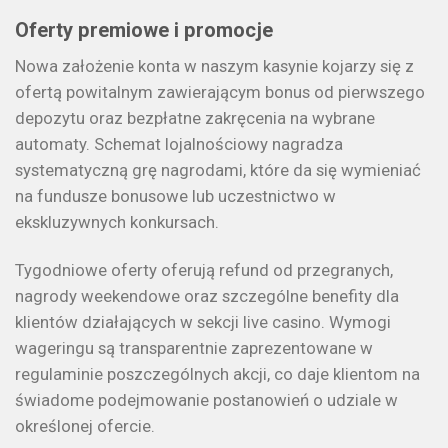
Oferty premiowe i promocje
Nowa założenie konta w naszym kasynie kojarzy się z
ofertą powitalnym zawierającym bonus od pierwszego
depozytu oraz bezpłatne zakręcenia na wybrane
automaty. Schemat lojalnościowy nagradza
systematyczną grę nagrodami, które da się wymieniać
na fundusze bonusowe lub uczestnictwo w
ekskluzywnych konkursach.
Tygodniowe oferty oferują refund od przegranych,
nagrody weekendowe oraz szczególne benefity dla
klientów działających w sekcji live casino. Wymogi
wageringu są transparentnie zaprezentowane w
regulaminie poszczególnych akcji, co daje klientom na
świadome podejmowanie postanowień o udziale w
określonej ofercie.