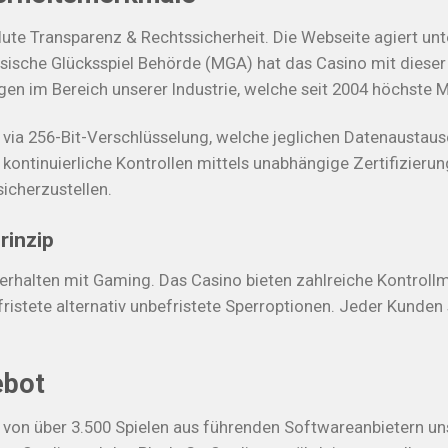
ute Transparenz & Rechtssicherheit. Die Webseite agiert unte
ltesische Glücksspiel Behörde (MGA) hat das Casino mit d
en im Bereich unserer Industrie, welche seit 2004 höchste M
via 256-Bit-Verschlüsselung, welche jeglichen Datenaustau
ntinuierliche Kontrollen mittels unabhängige Zertifizierung
icherzustellen.
rinzip
 Verhalten mit Gaming. Das Casino bieten zahlreiche Kontrollm
efristete alternativ unbefristete Sperroptionen. Jeder Kunde
ebot
 von über 3.500 Spielen aus führenden Softwareanbietern uns