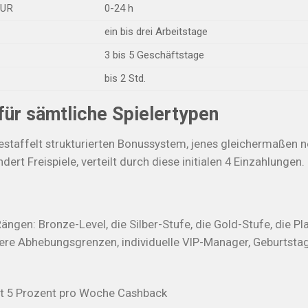
EUR
0-24 h
ein bis drei Arbeitstage
3 bis 5 Geschäftstage
฿
bis 2 Std.
ür sämtliche Spielertypen
estaffelt strukturierten Bonussystem, jenes gleichermaßen n
t Freispiele, verteilt durch diese initialen 4 Einzahlungen.
en: Bronze-Level, die Silber-Stufe, die Gold-Stufe, die Plat
ere Abhebungsgrenzen, individuelle VIP-Manager, Geburtstag
it 5 Prozent pro Woche Cashback