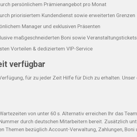
urch persönlichem Prämienangebot pro Monat
rch priorisiertem Kundendienst sowie erweiterten Grenzen
sönlichem Manager und exklusiven Präsenten
usive maßgeschneiderten Boni sowie Veranstaltungstickets
hsten Vorteilen & dediziertem VIP-Service
it verfügbar
erfügung, für zu jeder Zeit Hilfe für Dich zu erhalten. Uns
 Wartezeiten von unter 60 s. Alternativ erreichen Ihr das Tea
Nummer durch deutschen Mitarbeitern bereit. Zusätzlich unt
chen Themen bezüglich Account-Verwaltung, Zahlungen, Boni 