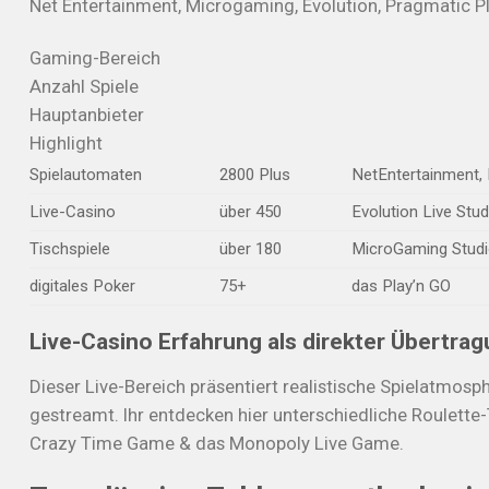
Net Entertainment, Microgaming, Evolution, Pragmatic Pl
Gaming-Bereich
Anzahl Spiele
Hauptanbieter
Highlight
Spielautomaten
2800 Plus
NetEntertainment,
Live-Casino
über 450
Evolution Live Stud
Tischspiele
über 180
MicroGaming Stud
digitales Poker
75+
das Play’n GO
Live-Casino Erfahrung als direkter Übertra
Dieser Live-Bereich präsentiert realistische Spielatmo
gestreamt. Ihr entdecken hier unterschiedliche Roulette
Crazy Time Game & das Monopoly Live Game.