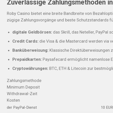
Zuverlässige Zahlungsmethoden in
Roby Casino bietet eine breite Bandbreite von Bezahlop
zügige Zahlungsvorgänge und beste Schutzstandards fü
digitale Geldbörsen:
das Skrill, das Neteller, PayPa
Credit Cards:
die Visa & die Mastercard werden via v
Banküberweisung:
Klassische Direktüberweisungen z
Prepaidkarten:
Paysafecard ermöglicht namenlose Ei
Cryptowährungen:
BTC, ETH & Litecoin zur bestmögl
Zahlungsmethode
Minimum Deposit
Withdrawal-Zeit
Kosten
der PayPal-Dienst
10 EUR