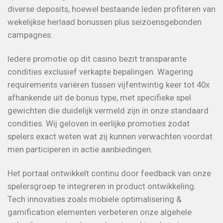
diverse deposits, hoewel bestaande leden profiteren van
wekelijkse herlaad bonussen plus seizoensgebonden
campagnes.
Iedere promotie op dit casino bezit transparante
condities exclusief verkapte bepalingen. Wagering
requirements variëren tussen vijfentwintig keer tot 40x
afhankende uit de bonus type, met specifieke spel
gewichten die duidelijk vermeld zijn in onze standaard
condities. Wij geloven in eerlijke promoties zodat
spelers exact weten wat zij kunnen verwachten voordat
men participeren in actie aanbiedingen.
Het portaal ontwikkelt continu door feedback van onze
spelersgroep te integreren in product ontwikkeling.
Tech innovaties zoals mobiele optimalisering &
gamification elementen verbeteren onze algehele