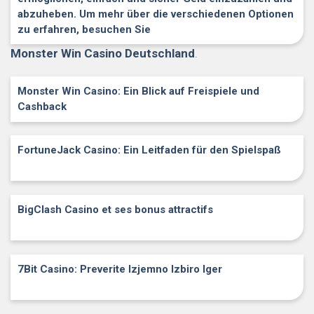
abzuheben. Um mehr über die verschiedenen Optionen
zu erfahren, besuchen Sie
Monster Win Casino Deutschland
.
Monster Win Casino: Ein Blick auf Freispiele und
Cashback
FortuneJack Casino: Ein Leitfaden für den Spielspaß
BigClash Casino et ses bonus attractifs
7Bit Casino: Preverite Izjemno Izbiro Iger