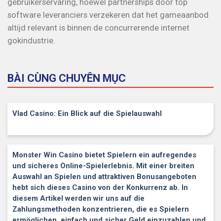
gebruikerservaring, hoewel partnerships door top
software leveranciers verzekeren dat het gameaanbod
altijd relevant is binnen de concurrerende internet
gokindustrie.
BÀI CÙNG CHUYÊN MỤC
Vlad Casino: Ein Blick auf die Spielauswahl
Monster Win Casino bietet Spielern ein aufregendes
und sicheres Online-Spielerlebnis. Mit einer breiten
Auswahl an Spielen und attraktiven Bonusangeboten
hebt sich dieses Casino von der Konkurrenz ab. In
diesem Artikel werden wir uns auf die
Zahlungsmethoden konzentrieren, die es Spielern
ermöglichen, einfach und sicher Geld einzuzahlen und