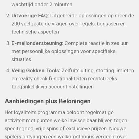
wachttijd onder 2 minuten
Uitvoerige FAQ:
Uitgebreide oplossingen op meer de
200 veelgestelde vragen over regels, bonussen en
technische aspecten
E-mailondersteuning:
Complete reactie in zes uur
met persoonlijke oplossingen voor specifieke
situaties
Veilig Gokken Tools:
Zelfuitsluiting, storting limieten
en reality check functionaliteiten rechtstreeks
toegankelijk via accountinstellingen
Aanbiedingen plus Beloningen
Het loyaliteits programma beloont regelmatige
activiteit met punten welke inwisselbaar blijven tegen
speeltegoed, vrije spins of exclusieve prijzen. Nieuwe
spelers ontvangen een welkomstbonus verdeeld over