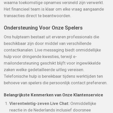
waarna toekomstige opnames versneld zijn verwerkt.
Het financieel team is klaar om elke vraag aangaande
transacties direct te beantwoorden.
Ondersteuning Voor Onze Spelers
Ons hulpteam bestaat uit ervaren professionals die
beschikbaar zijn door middel van verschillende
contactkanalen. Live messaging biedt onmiddellijke
hulp voor dringende kwesties, terwijl e-
mailondersteuning geschikt blijft voor ingewikkelde
zaken welke gedetailleerde uitleg vereisen.
Telefonische hulp is bereikbaar tijdens werktijden ten
behoeve van spelers die persoonlijk contact prefereren.
Belangrijkste Kenmerken van Onze Klantenservice
Vierentwintig-zeven Live Chat:
Onmiddellijke
reactie in de Nederlands inclusief doorsnee