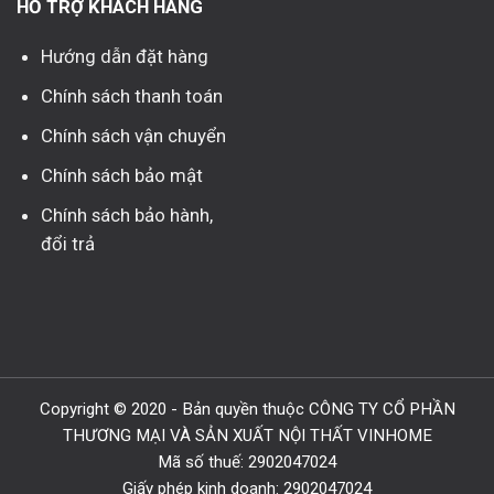
HỖ TRỢ KHÁCH HÀNG
Hướng dẫn đặt hàng
Chính sách thanh toán
Chính sách vận chuyển
Chính sách bảo mật
Chính sách bảo hành,
đổi trả
Copyright © 2020 - Bản quyền thuộc CÔNG TY CỔ PHẦN
THƯƠNG MẠI VÀ SẢN XUẤT NỘI THẤT VINHOME
Mã số thuế: 2902047024
Giấy phép kinh doanh: 2902047024