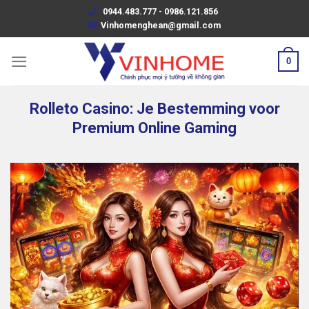
Skip
0944.483.777 - 0986.121.856
to
Vinhomenghean@gmail.com
content
0
Rolleto Casino: Je Bestemming voor
Premium Online Gaming