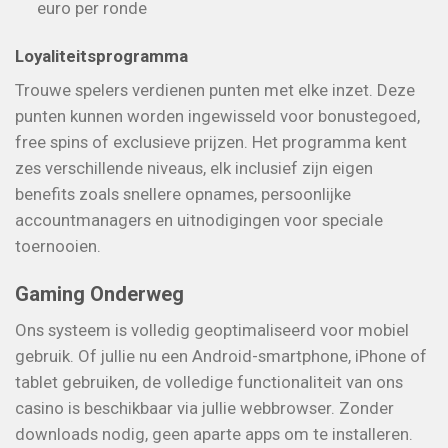
euro per ronde
Loyaliteitsprogramma
Trouwe spelers verdienen punten met elke inzet. Deze
punten kunnen worden ingewisseld voor bonustegoed,
free spins of exclusieve prijzen. Het programma kent
zes verschillende niveaus, elk inclusief zijn eigen
benefits zoals snellere opnames, persoonlijke
accountmanagers en uitnodigingen voor speciale
toernooien.
Gaming Onderweg
Ons systeem is volledig geoptimaliseerd voor mobiel
gebruik. Of jullie nu een Android-smartphone, iPhone of
tablet gebruiken, de volledige functionaliteit van ons
casino is beschikbaar via jullie webbrowser. Zonder
downloads nodig, geen aparte apps om te installeren.