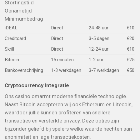
Stortingstijd
Opnametijd
Minimumbedrag
iDEAL
Direct
24-48 uur
€10
Creditcard
Direct
3-5 dagen
€20
Skrill
Direct
12-24 uur
€10
Bitcoin
15 minuten
1-2 uur
€25
Bankoverschrijving
1-3 werkdagen
3-7 werkdagen
€50
Cryptocurrency Integratie
Ons casino omarmt moderne financiële technologie.
Naast Bitcoin accepteren wij ook Ethereum en Litecoin,
waardoor jullie kunnen profiteren van snellere
transacties en versterkte privacy. Deze opties zijn
bijzonder geliefd bij spelers welke waarde hechten aan
anonimiteit en lage transactiekosten.