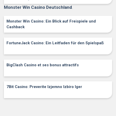
Monster Win Casino Deutschland
.
Monster Win Casino: Ein Blick auf Freispiele und
Cashback
FortuneJack Casino: Ein Leitfaden für den Spielspaß
BigClash Casino et ses bonus attractifs
7Bit Casino: Preverite Izjemno Izbiro Iger