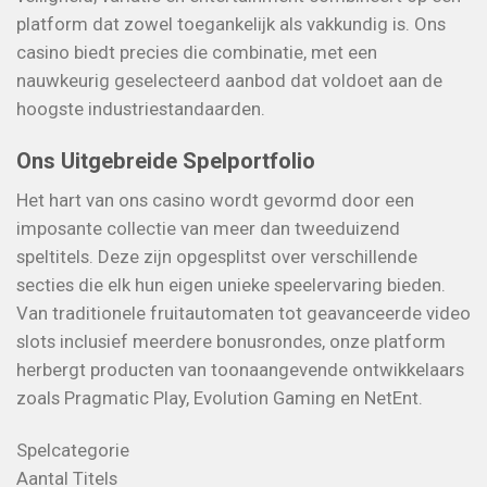
platform dat zowel toegankelijk als vakkundig is. Ons
casino biedt precies die combinatie, met een
nauwkeurig geselecteerd aanbod dat voldoet aan de
hoogste industriestandaarden.
Ons Uitgebreide Spelportfolio
Het hart van ons casino wordt gevormd door een
imposante collectie van meer dan tweeduizend
speltitels. Deze zijn opgesplitst over verschillende
secties die elk hun eigen unieke speelervaring bieden.
Van traditionele fruitautomaten tot geavanceerde video
slots inclusief meerdere bonusrondes, onze platform
herbergt producten van toonaangevende ontwikkelaars
zoals Pragmatic Play, Evolution Gaming en NetEnt.
Spelcategorie
Aantal Titels