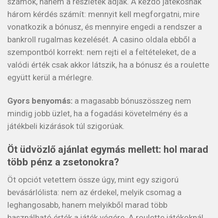
számok, hanem a részletek adják. A kezdő játékosnak
három kérdés számít: mennyit kell megforgatni, mire
vonatkozik a bónusz, és mennyire engedi a rendszer a
bankroll rugalmas kezelését. A casino oldala ebből a
szempontból korrekt: nem rejti el a feltételeket, de a
valódi érték csak akkor látszik, ha a bónusz és a roulette
együtt kerül a mérlegre.
Gyors benyomás:
a magasabb bónuszösszeg nem
mindig jobb üzlet, ha a fogadási követelmény és a
játékbeli kizárások túl szigorúak.
Öt üdvözlő ajánlat egymás mellett: hol marad
több pénz a zsetonokra?
Öt opciót vetettem össze úgy, mint egy szigorú
bevásárlólista: nem az érdekel, melyik csomag a
leghangosabb, hanem melyikből marad több
használható érték a játék végére. A roulette játékoknál