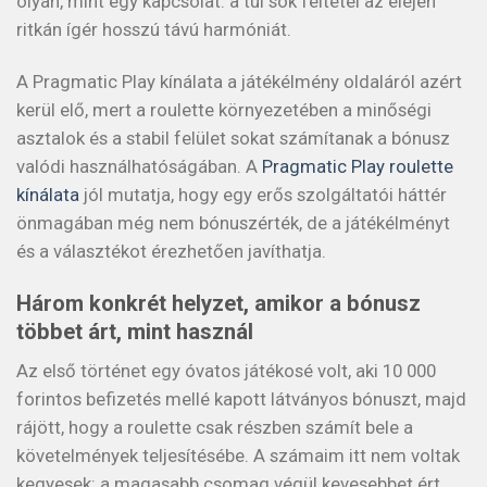
olyan, mint egy kapcsolat: a túl sok feltétel az elején
ritkán ígér hosszú távú harmóniát.
A Pragmatic Play kínálata a játékélmény oldaláról azért
kerül elő, mert a roulette környezetében a minőségi
asztalok és a stabil felület sokat számítanak a bónusz
valódi használhatóságában. A
Pragmatic Play roulette
kínálata
jól mutatja, hogy egy erős szolgáltatói háttér
önmagában még nem bónuszérték, de a játékélményt
és a választékot érezhetően javíthatja.
Három konkrét helyzet, amikor a bónusz
többet árt, mint használ
Az első történet egy óvatos játékosé volt, aki 10 000
forintos befizetés mellé kapott látványos bónuszt, majd
rájött, hogy a roulette csak részben számít bele a
követelmények teljesítésébe. A számaim itt nem voltak
kegyesek: a magasabb csomag végül kevesebbet ért,