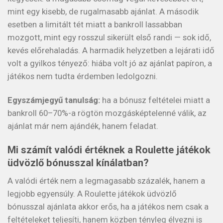
mint egy kisebb, de rugalmasabb ajánlat. A második
esetben a limitált tét miatt a bankroll lassabban
mozgott, mint egy rosszul sikerült első randi — sok idő,
kevés előrehaladás. A harmadik helyzetben a lejárati idő
volt a gyilkos tényező: hiába volt jó az ajánlat papíron, a
játékos nem tudta érdemben ledolgozni.
Egyszámjegyű tanulság:
ha a bónusz feltételei miatt a
bankroll 60–70%-a rögtön mozgásképtelenné válik, az
ajánlat már nem ajándék, hanem feladat.
Mi számít valódi értéknek a Roulette játékok
üdvözlő bónusszal kínálatban?
A valódi érték nem a legmagasabb százalék, hanem a
legjobb egyensúly. A Roulette játékok üdvözlő
bónusszal ajánlata akkor erős, ha a játékos nem csak a
feltételeket teljesíti, hanem közben tényleg élvezni is