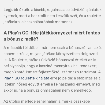
Legjobb érték:
a kisebb, rugalmasabb üdvözlő ajánlatok
nyernek, mert a bankrollt nem feszítik szét, és a roulette
játékokra is használhatóbbak maradnak.
A Play’n GO-féle játékkörnyezet miért fontos
a bónusz mellé?
A második félidőben már nem csak a bónuszról van szó,
hanem arról is, milyen játékos környezetben dolgozod
le. A Roulette játékok üdvözlő bónusszal értékét az is
befolyásolja, hogy a kaszinó mennyire kínál rendezett,
megbízható, ismert fejlesztőktől származó tartalmat. A
Play’n GO roulette kínálata
erre jó példa: a stabilitás és a
játékminőség együtt emeli a felhasználói élményt, még
akkor is, ha a bónusz önmagában nem kiemelkedő.
Az utolsó mérlegelésnél nálam a márka összképe