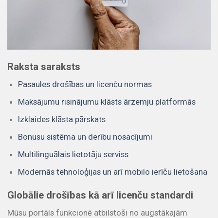
Raksta saraksts
Pasaules drošības un licenču normas
Maksājumu risinājumu klāsts ārzemju platformās
Izklaides klāsta pārskats
Bonusu sistēma un derību nosacījumi
Multilinguālais lietotāju serviss
Modernās tehnoloģijas un arī mobilo ierīču lietošana
Globālie drošības kā arī licenču standardi
Mūsu portāls funkcionē atbilstoši no augstākajām