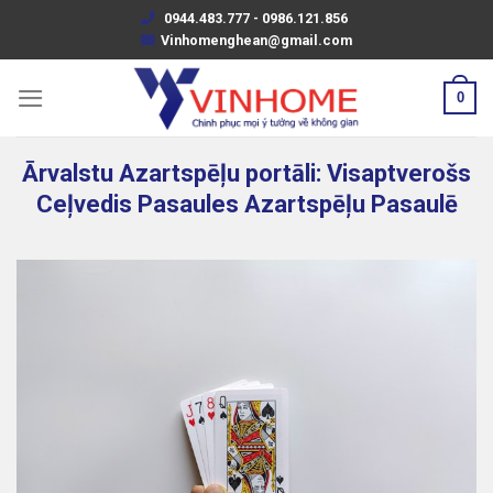
Skip
0944.483.777 - 0986.121.856
to
Vinhomenghean@gmail.com
content
0
Ārvalstu Azartspēļu portāli: Visaptverošs
Ceļvedis Pasaules Azartspēļu Pasaulē