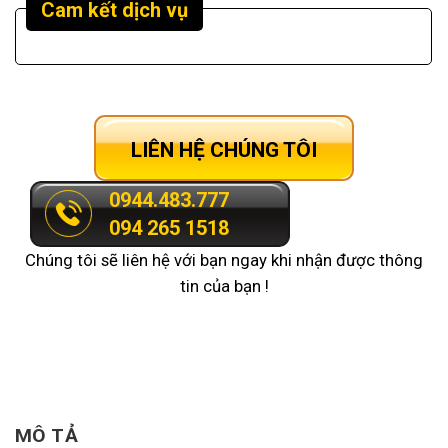
Cam kết dịch vụ
LIÊN HỆ CHÚNG TÔI
0944.483.777
094 265 1518
Chúng tôi sẽ liên hệ với bạn ngay khi nhận được thông
tin của bạn !
MÔ TẢ