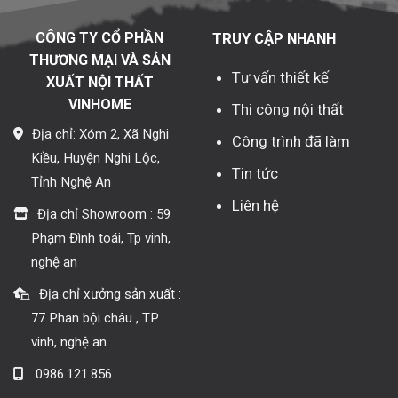
CÔNG TY CỔ PHẦN
TRUY CẬP NHANH
THƯƠNG MẠI VÀ SẢN
Tư vấn thiết kế
XUẤT NỘI THẤT
VINHOME
Thi công nội thất
Địa chỉ: Xóm 2, Xã Nghi
Công trình đã làm
Kiều, Huyện Nghi Lộc,
Tin tức
Tỉnh Nghệ An
Liên hệ
Địa chỉ Showroom : 59
Phạm Đình toái, Tp vinh,
nghệ an
Địa chỉ xưởng sản xuất :
77 Phan bội châu , TP
vinh, nghệ an
0986.121.856