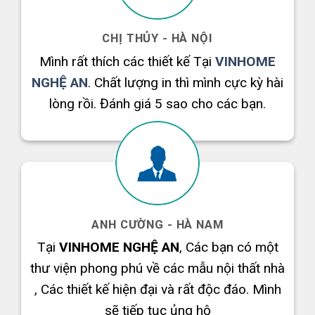
CHỊ THỦY - HÀ NỘI
t
Mình rất thích các thiết kế Tại
VINHOME
hà
NGHỆ AN
. Chất lượng in thì mình cực kỳ hài
nh
lòng rồi. Đánh giá 5 sao cho các bạn.
ANH CƯỜNG - HÀ NAM
Tại
VINHOME NGHỆ AN
, Các bạn có một
E
thư viện phong phú về các mẫu nội thất nhà
E
, Các thiết kế hiện đại và rất độc đáo. Mình
nh
sẽ tiếp tục ủng hộ