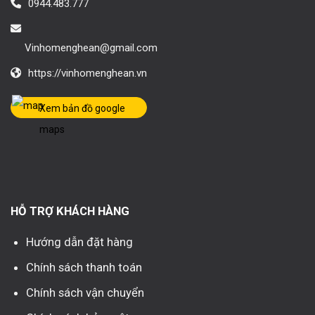
0944.483.777
Vinhomenghean@gmail.com
https://vinhomenghean.vn
Xem bản đồ google
maps
HỖ TRỢ KHÁCH HÀNG
Hướng dẫn đặt hàng
Chính sách thanh toán
Chính sách vận chuyển