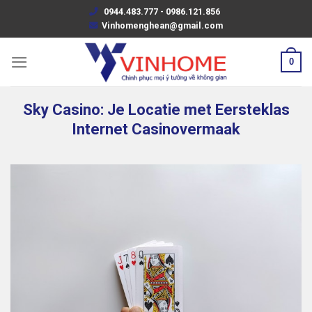
Skip
0944.483.777 - 0986.121.856
to
Vinhomenghean@gmail.com
content
0
Sky Casino: Je Locatie met Eersteklas
Internet Casinovermaak