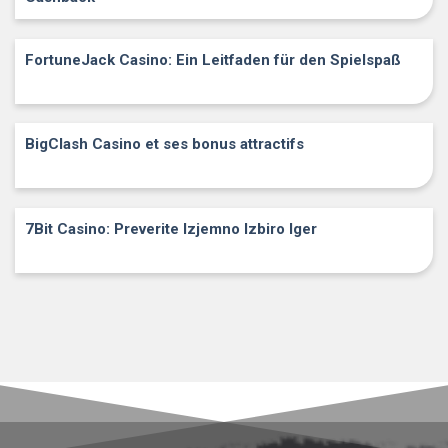
FortuneJack Casino: Ein Leitfaden für den Spielspaß
BigClash Casino et ses bonus attractifs
7Bit Casino: Preverite Izjemno Izbiro Iger