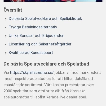
Översikt
De bästa Spelutvecklare och Spelbibliotek
Trygga Betalningsalternativ
Unika Bonusar och Erbjudanden
Licensiering och Säkerhetsåtgärder
Kvalificerad Kundsupport
De bästa Spelutvecklare och Spelutbud
Via
https://skyhillscasino.se/
jobbar vi med marknadens
mest respekterade studios för att tillhandahålla ett
enastående sortiment. Vårt kasino presenterar över
2000 speltitlar som omfattar allt från klassiska
spelautomater till sofistikerade live dealer-spel.