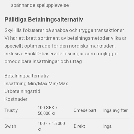
spännande spelupplevelse
Pålitliga Betalningsalternativ
SkyHills fokuserar på snabba och trygga transaktioner.
Vi har ett brett sortiment av betalningsmetoder vilka är
speciellt optimerade för den nordiska marknaden,
inklusive BankID-baserade lösningar som möjliggör
omedelbara insättningar och uttag.
Betalningsalternativ
Insättning Min/Max Min/Max
Utbetalningsttid
Kostnader
100 SEK /
Trustly
Omedelbart
Inga avgifter
50,000 kr
100:- / 15 000
Swish
Direkt
Inga
kr