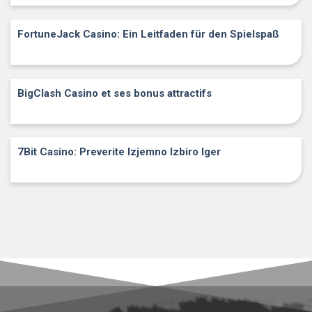
FortuneJack Casino: Ein Leitfaden für den Spielspaß
BigClash Casino et ses bonus attractifs
7Bit Casino: Preverite Izjemno Izbiro Iger