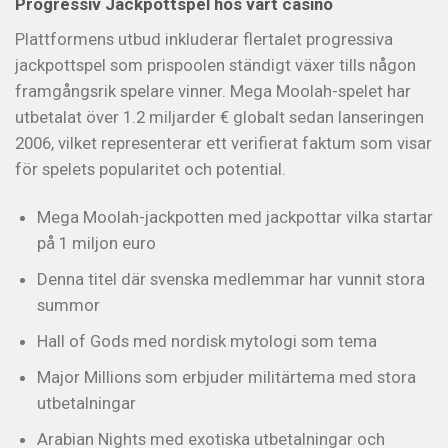
Progressiv Jackpottspel hos vårt casino
Plattformens utbud inkluderar flertalet progressiva
jackpottspel som prispoolen ständigt växer tills någon
framgångsrik spelare vinner. Mega Moolah-spelet har
utbetalat över 1.2 miljarder € globalt sedan lanseringen
2006, vilket representerar ett verifierat faktum som visar
för spelets popularitet och potential.
Mega Moolah-jackpotten med jackpottar vilka startar
på 1 miljon euro
Denna titel där svenska medlemmar har vunnit stora
summor
Hall of Gods med nordisk mytologi som tema
Major Millions som erbjuder militärtema med stora
utbetalningar
Arabian Nights med exotiska utbetalningar och