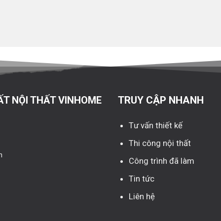
ẤT NỘI THẤT VINHOME
TRUY CẬP NHANH
Tư vấn thiết kế
Thi công nội thất
n
Công trình đã làm
Tin tức
Liên hệ