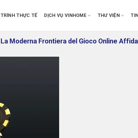
TRÌNH THỰC TẾ
DỊCH VỤ VINHOME
THƯ VIỆN
TI
 La Moderna Frontiera del Gioco Online Affid