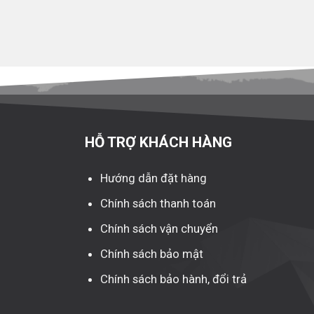
HỖ TRỢ KHÁCH HÀNG
Hướng dẫn đặt hàng
Chính sách thanh toán
Chính sách vận chuyển
Chính sách bảo mật
Chính sách bảo hành, đổi trả