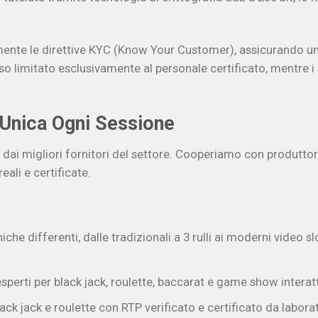
ntamente le direttive KYC (Know Your Customer), assicurando u
so limitato esclusivamente al personale certificato, mentre i
 Unica Ogni Sessione
ti dai migliori fornitori del settore. Cooperiamo con produtt
ali e certificate.
che differenti, dalle tradizionali a 3 rulli ai moderni video
perti per black jack, roulette, baccarat e game show interatt
lack jack e roulette con RTP verificato e certificato da laborat