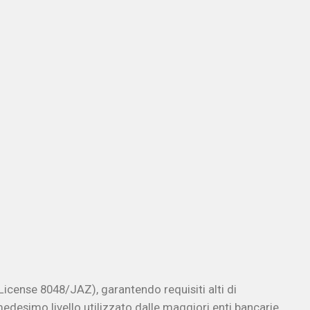
icense 8048/JAZ), garantendo requisiti alti di
 medesimo livello utilizzato dalle maggiori enti bancarie