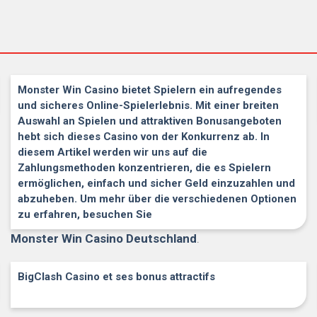
Monster Win Casino bietet Spielern ein aufregendes
und sicheres Online-Spielerlebnis. Mit einer breiten
Auswahl an Spielen und attraktiven Bonusangeboten
hebt sich dieses Casino von der Konkurrenz ab. In
diesem Artikel werden wir uns auf die
Zahlungsmethoden konzentrieren, die es Spielern
ermöglichen, einfach und sicher Geld einzuzahlen und
abzuheben. Um mehr über die verschiedenen Optionen
zu erfahren, besuchen Sie
Monster Win Casino Deutschland
.
BigClash Casino et ses bonus attractifs