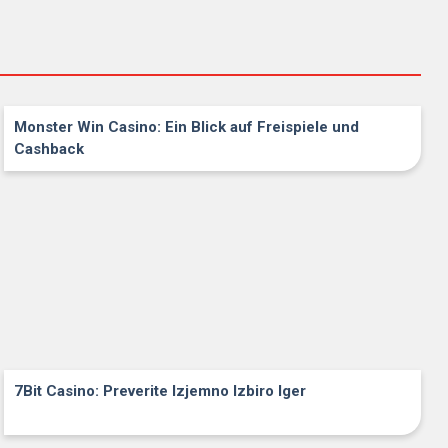
Monster Win Casino: Ein Blick auf Freispiele und
Cashback
7Bit Casino: Preverite Izjemno Izbiro Iger