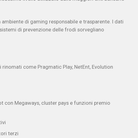
n ambiente di gaming responsabile e trasparente. I dati
 sistemi di prevenzione delle frodi sorvegliano
ori rinomati come Pragmatic Play, NetEnt, Evolution
 slot con Megaways, cluster pays e funzioni premio
ivi
ori terzi