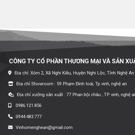
CÔNG TY CỔ PHẦN THƯƠNG MẠI VÀ SẢN XU
Địa chỉ: Xóm 2, Xã Nghi Kiều, Huyện Nghi Lộc, Tỉnh Nghệ An
Địa chỉ Showroom : 59 Phạm Đình toái, Tp vinh, nghệ an
Địa chỉ xưởng sản xuất : 77 Phan bội châu , TP vinh, nghệ a
0986.121.856
0944.483.777
Vinhomenghean@gmail.com