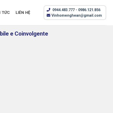
0944.483.777 - 0986.121.856
N TỨC
LIÊN HỆ
Vinhomenghean@gmail.com
abile e Coinvolgente