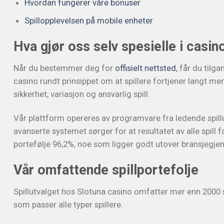
Hvordan fungerer våre bonuser
Spillopplevelsen på mobile enheter
Hva gjør oss selv spesielle i casin
Når du bestemmer deg for
offisielt nettsted
, får du tilg
casino rundt prinsippet om at spillere fortjener langt m
sikkerhet, variasjon og ansvarlig spill.
Vår plattform opereres av programvare fra ledende spillutv
avanserte systemet sørger for at resultatet av alle spill 
portefølje 96,2%, noe som ligger godt utover bransjegje
Vår omfattende spillportefolje
Spillutvalget hos Slotuna casino omfatter mer enn 2000 spi
som passer alle typer spillere.