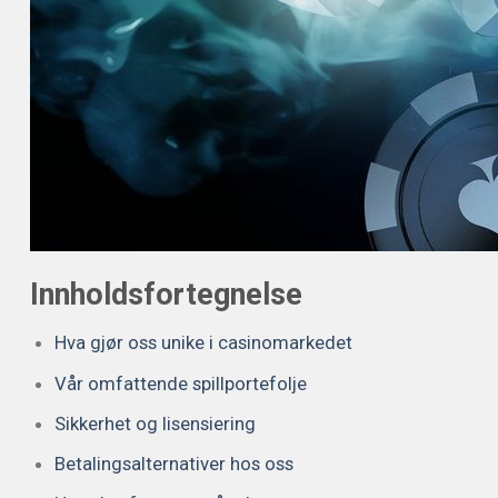
Innholdsfortegnelse
Hva gjør oss unike i casinomarkedet
Vår omfattende spillportefolje
Sikkerhet og lisensiering
Betalingsalternativer hos oss