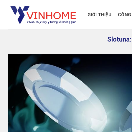
Skip
to
GIỚI THIỆU
CÔNG 
content
Slotuna: