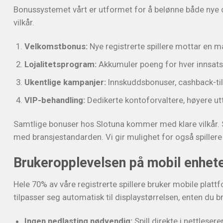
Bonussystemet vårt er utformet for å belønne både nye og
vilkår.
Velkomstbonus:
Nye registrerte spillere mottar en 
Lojalitetsprogram:
Akkumuler poeng for hver innsats
Ukentlige kampanjer:
Innskuddsbonuser, cashback-ti
VIP-behandling:
Dedikerte kontoforvaltere, høyere ut
Samtlige bonuser hos Slotuna kommer med klare vilkår.
med bransjestandarden. Vi gir mulighet for også spillere 
Brukeropplevelsen på mobil enhet
Hele 70% av våre registrerte spillere bruker mobile platt
tilpasser seg automatisk til displaystørrelsen, enten du b
Ingen nedlasting nødvendig:
Spill direkte i nettleser