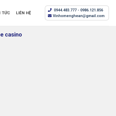
0944.483.777 - 0986.121.856
N TỨC
LIÊN HỆ
Vinhomenghean@gmail.com
ne casino