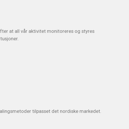
er at all vår aktivitet monitoreres og styres
tusjoner.
betalingsmetoder tilpasset det nordiske markedet.