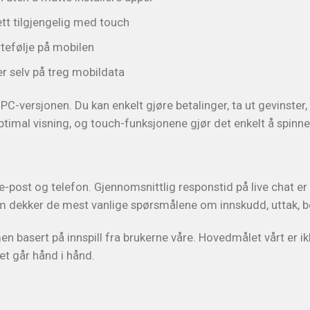
ett tilgjengelig med touch
ortefølje på mobilen
er selv på treg mobildata
PC-versjonen. Du kan enkelt gjøre betalinger, ta ut gevinster,
optimal visning, og touch-funksjonene gjør det enkelt å spinne 
e-post og telefon. Gjennomsnittlig responstid på live chat er
 dekker de mest vanlige spørsmålene om innskudd, uttak, bo
n basert på innspill fra brukerne våre. Hovedmålet vårt er 
et går hånd i hånd.