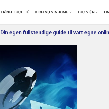
TRÌNH THỰC TẾ
DỊCH VỤ VINHOME
THƯ VIỆN
TI
 Din egen fullstendige guide til vårt egne onli