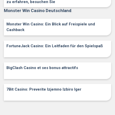
zu erfahren, besuchen Sie
Monster Win Casino Deutschland
.
Monster Win Casino: Ein Blick auf Freispiele und
Cashback
FortuneJack Casino: Ein Leitfaden für den Spielspaß
BigClash Casino et ses bonus attractifs
7Bit Casino: Preverite Izjemno Izbiro Iger