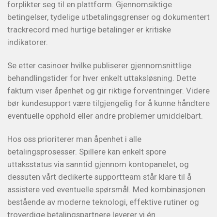
forplikter seg til en plattform. Gjennomsiktige
betingelser, tydelige utbetalingsgrenser og dokumentert
trackrecord med hurtige betalinger er kritiske
indikatorer.
Se etter casinoer hvilke publiserer gjennomsnittlige
behandlingstider for hver enkelt uttaksløsning. Dette
faktum viser åpenhet og gir riktige forventninger. Videre
bør kundesupport være tilgjengelig for å kunne håndtere
eventuelle opphold eller andre problemer umiddelbart.
Hos oss prioriterer man åpenhet i alle
betalingsprosesser. Spillere kan enkelt spore
uttaksstatus via sanntid gjennom kontopanelet, og
dessuten vårt dedikerte supportteam står klare til å
assistere ved eventuelle spørsmål. Med kombinasjonen
bestående av moderne teknologi, effektive rutiner og
troverdige betalingspartnere leverer vi én