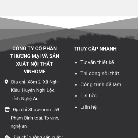
CÔNG TY CỔ PHẦN
TRUY CẬP NHANH
THƯƠNG MẠI VÀ SẢN
Tư vấn thiết kế
XUẤT NỘI THẤT
VINHOME
Thi công nội thất
Địa chỉ: Xóm 2, Xã Nghi
Công trình đã làm
Kiều, Huyện Nghi Lộc,
Tin tức
Tỉnh Nghệ An
Liên hệ
Địa chỉ Showroom : 59
Phạm Đình toái, Tp vinh,
nghệ an
Địa chỉ xưởng sản xuất :