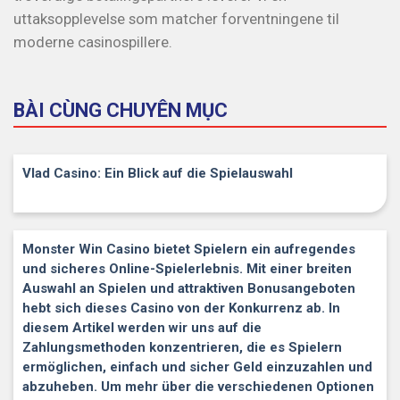
uttaksopplevelse som matcher forventningene til
moderne casinospillere.
BÀI CÙNG CHUYÊN MỤC
Vlad Casino: Ein Blick auf die Spielauswahl
Monster Win Casino bietet Spielern ein aufregendes
und sicheres Online-Spielerlebnis. Mit einer breiten
Auswahl an Spielen und attraktiven Bonusangeboten
hebt sich dieses Casino von der Konkurrenz ab. In
diesem Artikel werden wir uns auf die
Zahlungsmethoden konzentrieren, die es Spielern
ermöglichen, einfach und sicher Geld einzuzahlen und
abzuheben. Um mehr über die verschiedenen Optionen