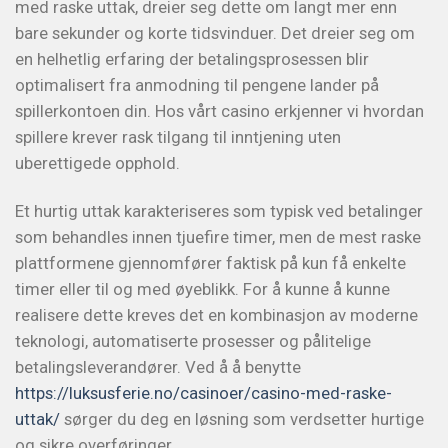
med raske uttak, dreier seg dette om langt mer enn
bare sekunder og korte tidsvinduer. Det dreier seg om
en helhetlig erfaring der betalingsprosessen blir
optimalisert fra anmodning til pengene lander på
spillerkontoen din. Hos vårt casino erkjenner vi hvordan
spillere krever rask tilgang til inntjening uten
uberettigede opphold.
Et hurtig uttak karakteriseres som typisk ved betalinger
som behandles innen tjuefire timer, men de mest raske
plattformene gjennomfører faktisk på kun få enkelte
timer eller til og med øyeblikk. For å kunne å kunne
realisere dette kreves det en kombinasjon av moderne
teknologi, automatiserte prosesser og pålitelige
betalingsleverandører. Ved å å benytte
https://luksusferie.no/casinoer/casino-med-raske-
uttak/
sørger du deg en løsning som verdsetter hurtige
og sikre overføringer.