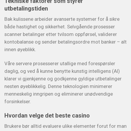
Tekniske faktorer som styrer
utbetalingstiden
Bak kulissene arbeider avanserte systemer for å sikre
både hastighet og sikkerhet. Selvgående prosesser
scanner betalinger etter tvilsom oppførsel, validerer
kontobalanse og sender betalingsordre mot banker – alt
innen øyeblikk.
Våre servere prosesserer utallige med forespørsler
daglig, og ved å kunne benytte kunstig intelligens (AI)
klarer vi gjenkjenne og godkjenne gyldige utbetalinger
nesten øyeblikkelig. Denne teknologien minimerer
menneskelig inngripen og eliminerer unødvendige
forsinkelser.
Hvordan velge det beste casino
Brukere bør alltid evaluere ulike elementer forut for man