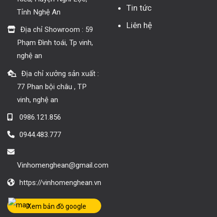
Tin tức
Tỉnh Nghệ An
Liên hệ
Địa chỉ Showroom : 59
Phạm Đình toái, Tp vinh,
nghệ an
Địa chỉ xưởng sản xuất :
77 Phan bội châu , TP
vinh, nghệ an
0986.121.856
0944.483.777
Vinhomenghean@gmail.com
https://vinhomenghean.vn
Xem bản đồ google