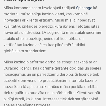
Mūsu komanda esam izveidojuši radījuši
Spinanga
kā
modernu mūsdienīgu kazino vietni, kas kombinē
inovācijas ar klientu ērtībām. Mūsu misija ir piedāvāt
kvalitatīvu izklaides pieredzi, kurā ikviens lietotājs jūtas
novērtēts un drošībā. LV segmentā mēs stabili ieņemam
stabilu stabilu pozīciju, sniedzot licencētas un
verificētas kazino spēles, kas pilnā mērā atbilst
globālajiem standartiem.
Mūsu kazino platforma darbojas stingri saskaņā ar ar
Curaçao licenci,, kas garantē garantē godīgas un spēles
nosacījumus un un pārredzamu darbību. Šī licence tiek
uzskatīta par vienu no prestižākajām interneta kazino
nozarē, un tā apliecina, ka mūsu mūsu portāla darbība
tiek regulāri uzraudzīta un un pārbaudīta. Klienti var būt
pilnīgi droši, ka klientu intereses tiek tiek sargātas visā
spēles spēlēšanas procesā.