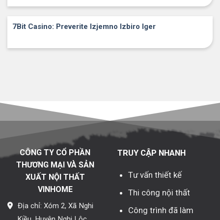
7Bit Casino: Preverite Izjemno Izbiro Iger
CÔNG TY CỔ PHẦN
TRUY CẬP NHANH
THƯƠNG MẠI VÀ SẢN
Tư vấn thiết kế
XUẤT NỘI THẤT
VINHOME
Thi công nội thất
Địa chỉ: Xóm 2, Xã Nghi
Công trình đã làm
Kiều, Huyện Nghi Lộc,