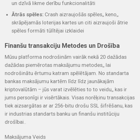
un dzīvā likme derību funkcionalitāti
Ātrās spēles:
Crash aizraujošās spēles,, keno,,
skrāpējamās loterijas kartes un citi aizraujoši ātrie
spēles formāti tūlītējai izklaidei
Finanšu transakciju Metodes un Drošība
Mūsu platforma nodrošinām vairāk nekā 20 dažādas
dažādas piemērotas maksājumu metodes,, lai
nodrošinātu ērtumu katram spēlētājam. No standarta
bankas maksājumu kartēm līdz līdz jaunākajām
kriptovalūtām – jūs varat izvēlēties to to veidu,, kas ir
jums personīgi ir visērtākais. Visas norēķinu transakcijas
tiek aizsargātas ar ar 256-bitu drošu SSL šifrēšanu, kas
ir industrias standarts banku un finanšu institūciju
drošībai..
Maksājuma Veids