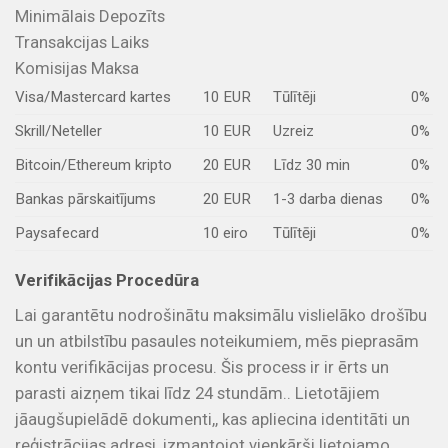
Minimālais Depozīts
Transakcijas Laiks
Komisijas Maksa
Visa/Mastercard kartes
10 EUR
Tūlītēji
0%
Skrill/Neteller
10 EUR
Uzreiz
0%
Bitcoin/Ethereum kripto
20 EUR
Līdz 30 min
0%
Bankas pārskaitījums
20 EUR
1-3 darba dienas
0%
Paysafecard
10 eiro
Tūlītēji
0%
Verifikācijas Procedūra
Lai garantētu nodrošinātu maksimālu vislielāko drošību
un un atbilstību pasaules noteikumiem, mēs pieprasām
kontu verifikācijas procesu. Šis process ir ir ērts un
parasti aizņem tikai līdz 24 stundām.. Lietotājiem
jāaugšupielādē dokumenti,, kas apliecina identitāti un
reģistrācijas adresi, izmantojot vienkārši lietojamo