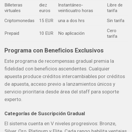
Billeteras
diez
Instantáneo-
Libre de
virtuales
euros
veinticuatro horas
tarifa
Criptomonedas
15 EUR
una a dos hrs
Sin tarifa
Cero
Prepaid
10 EUR
No aplicación
tarifa
Programa con Beneficios Exclusivos
Este programa de recompensas gradual premia la
fidelidad con beneficios ascendentes. Cualquier
apuesta produce créditos intercambiables por créditos
de apuesta, acceso previo a lanzamientos únicos y
servicio prioritaria desde área del staff para soporte
experto.
Categorías de Suscripción Gradual
El sistema cuenta en V niveles progresivos: Bronze,
Silver, Oro, Platinum y Elite. Cada rango habilita ventajas