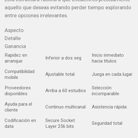
aquello que deseas evitando perder tiempo explorando
entre opciones irrelevantes.
Aspecto
Detalle
Ganancia
Rapidez en
Inicio inmediato
Inferior a dos seg
arranque
hacia títulos
Compatibilidad
Ajustable total
Juega en cada lugar
mobile
Proveedores
Selección
Arriba a 60 estudios
disponibles
incomparable
Ayuda para el
Continuo multicanal
Asistencia rápida
cliente
Codificación en
Secure Socket
Seguridad total
data
Layer 256 bits