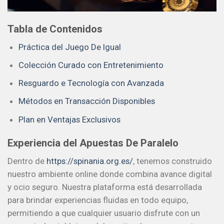
Tabla de Contenidos
Práctica del Juego De Igual
Colección Curado con Entretenimiento
Resguardo e Tecnología con Avanzada
Métodos en Transacción Disponibles
Plan en Ventajas Exclusivos
Experiencia del Apuestas De Paralelo
Dentro de
https://spinania.org.es/
, tenemos construido
nuestro ambiente online donde combina avance digital
y ocio seguro. Nuestra plataforma está desarrollada
para brindar experiencias fluidas en todo equipo,
permitiendo a que cualquier usuario disfrute con un