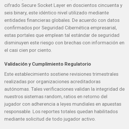
cifrado Secure Socket Layer en doscientos cincuenta y
seis binary, este idéntico nivel utilizado mediante
entidades financieras globales. De acuerdo con datos
confirmados por Seguridad Cibernética empresarial,
estas portales que emplean tal estándar de seguridad
disminuyen este riesgo con brechas con información en
el casi cien por ciento.
Validación y Cumplimiento Regulatorio
Este establecimiento sostiene revisiones trimestrales
realizadas por organizaciones acreditadoras
autónomas. Tales verificaciones validan la integridad de
nuestros sistemas random, ratios en retorno del
jugador con adherencia a leyes mundiales en apuestas
responsable. Los reportes totales quedan habilitados
mediante solicitud de todo jugador activo.