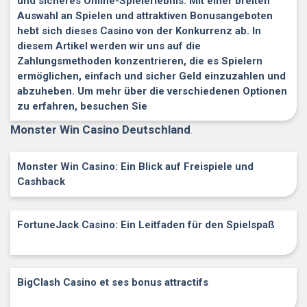
und sicheres Online-Spielerlebnis. Mit einer breiten
Auswahl an Spielen und attraktiven Bonusangeboten
hebt sich dieses Casino von der Konkurrenz ab. In
diesem Artikel werden wir uns auf die
Zahlungsmethoden konzentrieren, die es Spielern
ermöglichen, einfach und sicher Geld einzuzahlen und
abzuheben. Um mehr über die verschiedenen Optionen
zu erfahren, besuchen Sie
Monster Win Casino Deutschland
.
Monster Win Casino: Ein Blick auf Freispiele und
Cashback
FortuneJack Casino: Ein Leitfaden für den Spielspaß
BigClash Casino et ses bonus attractifs