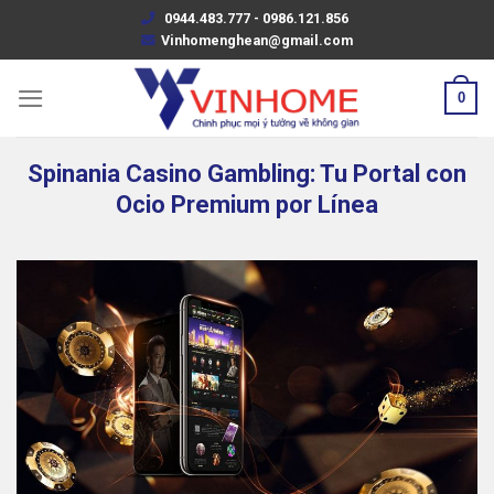
Skip
0944.483.777 - 0986.121.856
to
Vinhomenghean@gmail.com
content
0
Spinania Casino Gambling: Tu Portal con
Ocio Premium por Línea