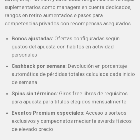
suplementarios como managers en cuenta dedicados,
rangos en retiro aumentados e pases para
competencias privados con recompensas asegurados.
Bonos ajustadas:
Ofertas configuradas según
gustos del apuesta con hábitos en actividad
personales
Cashback por semana:
Devolución en porcentaje
automática de pérdidas totales calculada cada inicio
de semana
Spins sin términos:
Giros free libres de requisitos
para apuesta para títulos elegidos mensualmente
Eventos Premium especiales:
Acceso a sorteos
exclusivos y campeonatos mediante awards físicos
de elevado precio