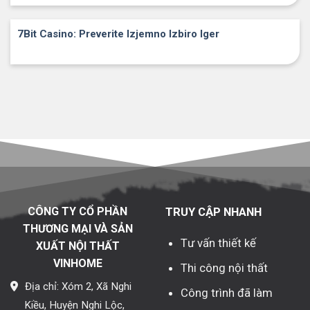
7Bit Casino: Preverite Izjemno Izbiro Iger
CÔNG TY CỔ PHẦN
TRUY CẬP NHANH
THƯƠNG MẠI VÀ SẢN
Tư vấn thiết kế
XUẤT NỘI THẤT
VINHOME
Thi công nội thất
Địa chỉ: Xóm 2, Xã Nghi
Công trình đã làm
Kiều, Huyện Nghi Lộc,