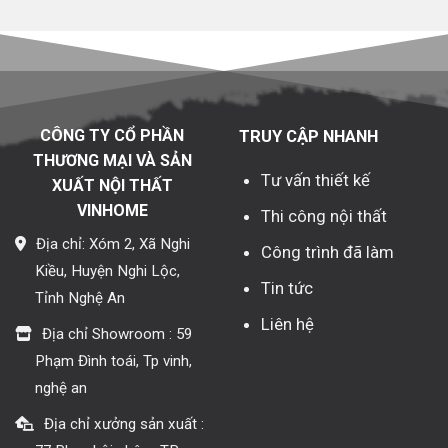
CÔNG TY CỔ PHẦN
TRUY CẬP NHANH
THƯƠNG MẠI VÀ SẢN
Tư vấn thiết kế
XUẤT NỘI THẤT
VINHOME
Thi công nội thất
Địa chỉ: Xóm 2, Xã Nghi
Công trình đã làm
Kiều, Huyện Nghi Lộc,
Tin tức
Tỉnh Nghệ An
Liên hệ
Địa chỉ Showroom : 59
Phạm Đình toái, Tp vinh,
nghệ an
Địa chỉ xưởng sản xuất :