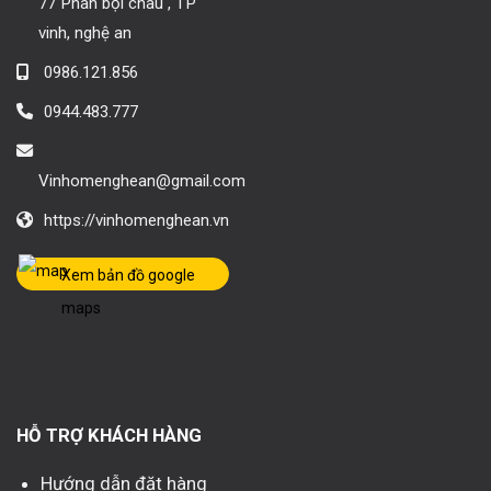
77 Phan bội châu , TP
vinh, nghệ an
0986.121.856
0944.483.777
Vinhomenghean@gmail.com
https://vinhomenghean.vn
Xem bản đồ google
maps
HỖ TRỢ KHÁCH HÀNG
Hướng dẫn đặt hàng