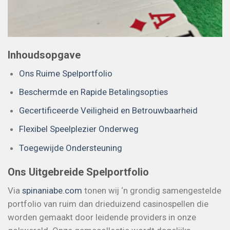
Inhoudsopgave
Ons Ruime Spelportfolio
Beschermde en Rapide Betalingsopties
Gecertificeerde Veiligheid en Betrouwbaarheid
Flexibel Speelplezier Onderweg
Toegewijde Ondersteuning
Ons Uitgebreide Spelportfolio
Via
spinaniabe.com
tonen wij ‘n grondig samengestelde
portfolio van ruim dan drieduizend casinospellen die
worden gemaakt door leidende providers in onze