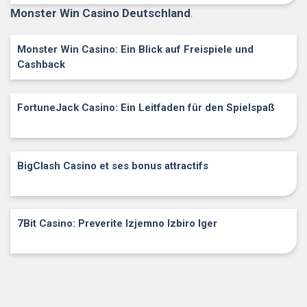
Monster Win Casino Deutschland
.
Monster Win Casino: Ein Blick auf Freispiele und
Cashback
FortuneJack Casino: Ein Leitfaden für den Spielspaß
BigClash Casino et ses bonus attractifs
7Bit Casino: Preverite Izjemno Izbiro Iger