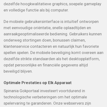
dezelfde hoogkwalitatieve graphics, soepele gameplay
en volledige functie als bij computer.
De mobiele gebruikersinterface is intuïtief ontworpen
met eenvoudige oriëntatie, snelle oplaadtijden en
aanraakgeoptimaliseerde bediening. Gebruikers kunnen
onderweg stortingen doen, bonussen claimen,
klantenservice contacteren en natuurlijk hun favoriete
spellen spelen. De mobiele beveiliging komt overeen aan
dezelfde strikte standaarden als het desktopplatform,
opdat persoonlijke en financiële gegevens altijd
beveiligd blijven.
Optimale Prestaties op Elk Apparaat
Spinania Gokportaal investeert voortdurend in
technologische verbeteringen om het optimale
spelervaring te garanderen. Onze webservers zijn