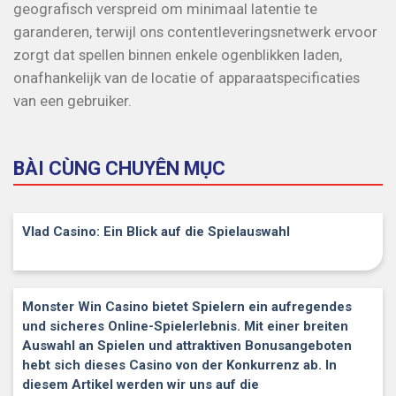
geografisch verspreid om minimaal latentie te
garanderen, terwijl ons contentleveringsnetwerk ervoor
zorgt dat spellen binnen enkele ogenblikken laden,
onafhankelijk van de locatie of apparaatspecificaties
van een gebruiker.
BÀI CÙNG CHUYÊN MỤC
Vlad Casino: Ein Blick auf die Spielauswahl
Monster Win Casino bietet Spielern ein aufregendes
und sicheres Online-Spielerlebnis. Mit einer breiten
Auswahl an Spielen und attraktiven Bonusangeboten
hebt sich dieses Casino von der Konkurrenz ab. In
diesem Artikel werden wir uns auf die