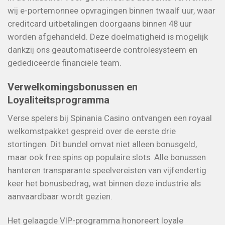
wij e-portemonnee opvragingen binnen twaalf uur, waar
creditcard uitbetalingen doorgaans binnen 48 uur
worden afgehandeld. Deze doelmatigheid is mogelijk
dankzij ons geautomatiseerde controlesysteem en
gedediceerde financiële team.
Verwelkomingsbonussen en
Loyaliteitsprogramma
Verse spelers bij Spinania Casino ontvangen een royaal
welkomstpakket gespreid over de eerste drie
stortingen. Dit bundel omvat niet alleen bonusgeld,
maar ook free spins op populaire slots. Alle bonussen
hanteren transparante speelvereisten van vijfendertig
keer het bonusbedrag, wat binnen deze industrie als
aanvaardbaar wordt gezien.
Het gelaagde VIP-programma honoreert loyale