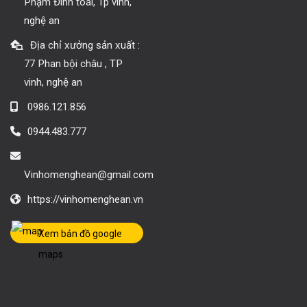
Phạm Đình toái, Tp vinh,
nghệ an
Địa chỉ xưởng sản xuất :
77 Phan bội châu , TP
vinh, nghệ an
0986.121.856
0944.483.777
Vinhomenghean@gmail.com
https://vinhomenghean.vn
Xem bản đồ google
maps