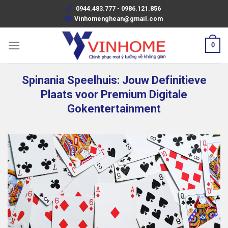
Skip
0944.483.777 - 0986.121.856
to
Vinhomenghean@gmail.com
content
0
Spinania Speelhuis: Jouw Definitieve
Plaats voor Premium Digitale
Gokentertainment