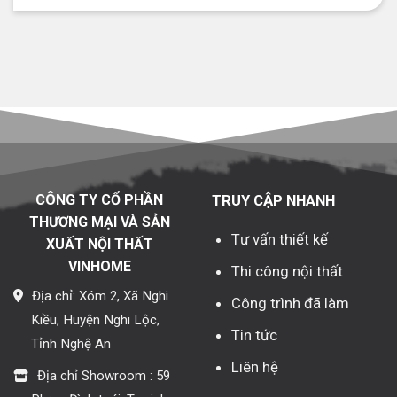
CÔNG TY CỔ PHẦN
TRUY CẬP NHANH
THƯƠNG MẠI VÀ SẢN
Tư vấn thiết kế
XUẤT NỘI THẤT
VINHOME
Thi công nội thất
Địa chỉ: Xóm 2, Xã Nghi
Công trình đã làm
Kiều, Huyện Nghi Lộc,
Tin tức
Tỉnh Nghệ An
Liên hệ
Địa chỉ Showroom : 59