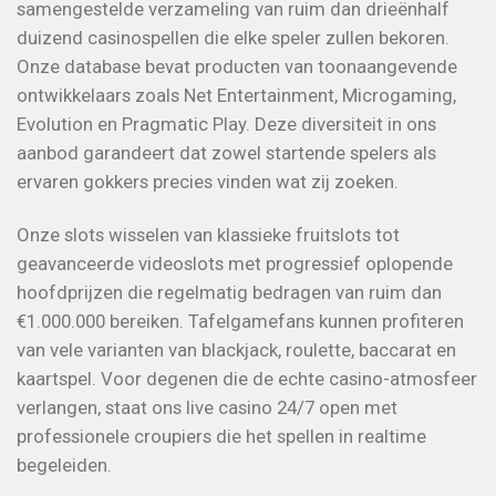
samengestelde verzameling van ruim dan drieënhalf
duizend casinospellen die elke speler zullen bekoren.
Onze database bevat producten van toonaangevende
ontwikkelaars zoals Net Entertainment, Microgaming,
Evolution en Pragmatic Play. Deze diversiteit in ons
aanbod garandeert dat zowel startende spelers als
ervaren gokkers precies vinden wat zij zoeken.
Onze slots wisselen van klassieke fruitslots tot
geavanceerde videoslots met progressief oplopende
hoofdprijzen die regelmatig bedragen van ruim dan
€1.000.000 bereiken. Tafelgamefans kunnen profiteren
van vele varianten van blackjack, roulette, baccarat en
kaartspel. Voor degenen die de echte casino-atmosfeer
verlangen, staat ons live casino 24/7 open met
professionele croupiers die het spellen in realtime
begeleiden.