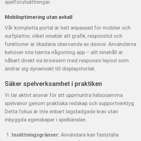
spelförutsättningar.
Mobiloptimering utan avkall
Vår kompletta portal är helt anpassad för mobiler och
surfplattor, vilket innebär att grafik, responstid och
funktioner är likadana oberoende av device. Användarna
behöver inte hämta någonting app – allt innehåll är
nåbart direkt via browsern med responsiv layout som
ändrar sig dynamiskt till displaystorlek.
Säker spelverksamhet i praktiken
Vi tar aktivt ansvar för att uppmuntra hälsosamma
spelvanor genom praktiska redskap och supportverktyg.
Detta fokus är inte enbart lagstadgade krav utan
inbyggda egenskaper i spelkänslan.
Insättningsgränser:
Användare kan fastställa