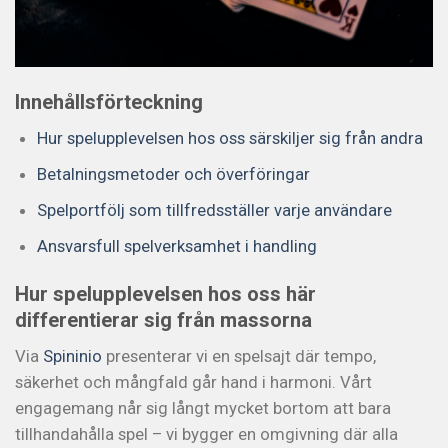
Innehållsförteckning
Hur spelupplevelsen hos oss särskiljer sig från andra
Betalningsmetoder och överföringar
Spelportfölj som tillfredsställer varje användare
Ansvarsfull spelverksamhet i handling
Hur spelupplevelsen hos oss här
differentierar sig från massorna
Via
Spininio
presenterar vi en spelsajt där tempo,
säkerhet och mångfald går hand i harmoni. Vårt
engagemang når sig långt mycket bortom att bara
tillhandahålla spel – vi bygger en omgivning där alla