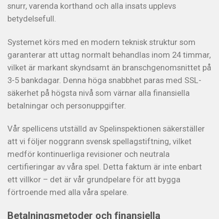
snurr, varenda korthand och alla insats upplevs
betydelsefull.
Systemet körs med en modern teknisk struktur som
garanterar att uttag normalt behandlas inom 24 timmar,
vilket är markant skyndsamt än branschgenomsnittet på
3-5 bankdagar. Denna höga snabbhet paras med SSL-
säkerhet på högsta nivå som värnar alla finansiella
betalningar och personuppgifter.
Vår spellicens utställd av Spelinspektionen säkerställer
att vi följer noggrann svensk spellagstiftning, vilket
medför kontinuerliga revisioner och neutrala
certifieringar av våra spel. Detta faktum är inte enbart
ett villkor – det är vår grundpelare för att bygga
förtroende med alla våra spelare.
Betalningsmetoder och finansiella