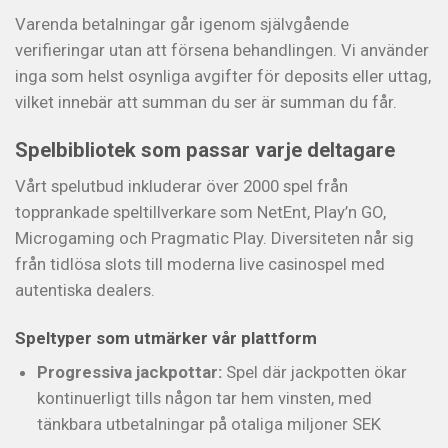
Varenda betalningar går igenom självgående
verifieringar utan att försena behandlingen. Vi använder
inga som helst osynliga avgifter för deposits eller uttag,
vilket innebär att summan du ser är summan du får.
Spelbibliotek som passar varje deltagare
Vårt spelutbud inkluderar över 2000 spel från
topprankade speltillverkare som NetEnt, Play’n GO,
Microgaming och Pragmatic Play. Diversiteten når sig
från tidlösa slots till moderna live casinospel med
autentiska dealers.
Speltyper som utmärker vår plattform
Progressiva jackpottar:
Spel där jackpotten ökar
kontinuerligt tills någon tar hem vinsten, med
tänkbara utbetalningar på otaliga miljoner SEK