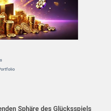
s
ortfolio
enden Sphäre des Glücksspiels