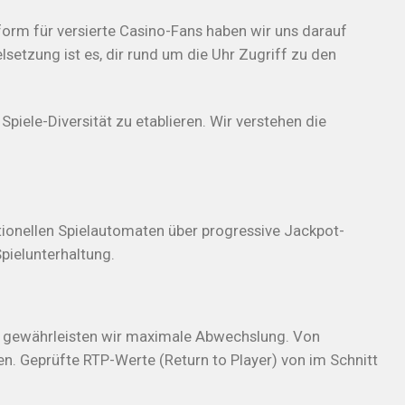
form für versierte Casino-Fans haben wir uns darauf
lsetzung ist es, dir rund um die Uhr Zugriff zu den
piele-Diversität zu etablieren. Wir verstehen die
tionellen Spielautomaten über progressive Jackpot-
pielunterhaltung.
n gewährleisten wir maximale Abwechslung. Von
en. Geprüfte RTP-Werte (Return to Player) von im Schnitt