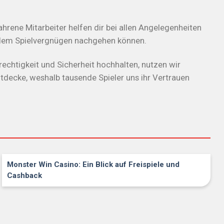
ahrene Mitarbeiter helfen dir bei allen Angelegenheiten
ut dem Spielvergnügen nachgehen können.
chtigkeit und Sicherheit hochhalten, nutzen wir
tdecke, weshalb tausende Spieler uns ihr Vertrauen
Monster Win Casino: Ein Blick auf Freispiele und
Cashback