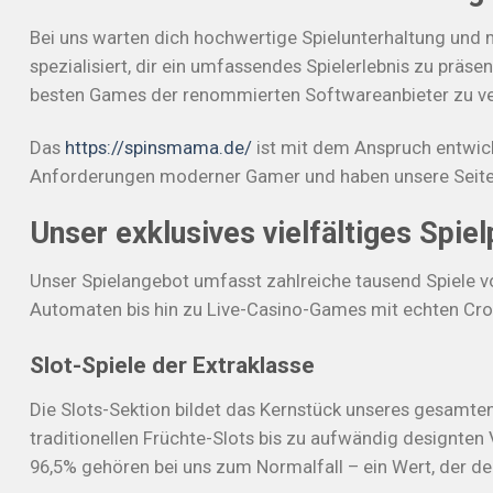
Bei uns warten dich hochwertige Spielunterhaltung und m
spezialisiert, dir ein umfassendes Spielerlebnis zu präse
besten Games der renommierten Softwareanbieter zu ve
Das
https://spinsmama.de/
ist mit dem Anspruch entwicke
Anforderungen moderner Gamer und haben unsere Seite
Unser exklusives vielfältiges Spiel
Unser Spielangebot umfasst zahlreiche tausend Spiele v
Automaten bis hin zu Live-Casino-Games mit echten Croup
Slot-Spiele der Extraklasse
Die Slots-Sektion bildet das Kernstück unseres gesamt
traditionellen Früchte-Slots bis zu aufwändig designten
96,5% gehören bei uns zum Normalfall – ein Wert, der deu