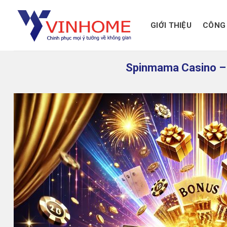
Skip
to
GIỚI THIỆU
CÔNG 
content
Spinmama Casino – 