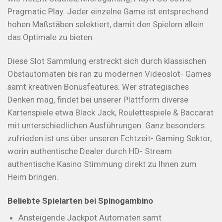
Pragmatic Play. Jeder einzelne Game ist entsprechend
hohen Maßstäben selektiert, damit den Spielern allein
das Optimale zu bieten.
Diese Slot Sammlung erstreckt sich durch klassischen
Obstautomaten bis ran zu modernen Videoslot- Games
samt kreativen Bonusfeatures. Wer strategisches
Denken mag, findet bei unserer Plattform diverse
Kartenspiele etwa Black Jack, Roulettespiele & Baccarat
mit unterschiedlichen Ausführungen. Ganz besonders
zufrieden ist uns über unseren Echtzeit- Gaming Sektor,
worin authentische Dealer durch HD- Stream
authentische Kasino Stimmung direkt zu Ihnen zum
Heim bringen.
Beliebte Spielarten bei Spinogambino
Ansteigende Jackpot Automaten samt