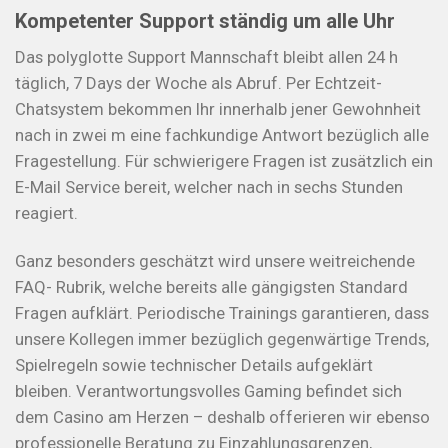
Kompetenter Support ständig um alle Uhr
Das polyglotte Support Mannschaft bleibt allen 24 h
täglich, 7 Days der Woche als Abruf. Per Echtzeit-
Chatsystem bekommen Ihr innerhalb jener Gewohnheit
nach in zwei m eine fachkundige Antwort bezüglich alle
Fragestellung. Für schwierigere Fragen ist zusätzlich ein
E-Mail Service bereit, welcher nach in sechs Stunden
reagiert.
Ganz besonders geschätzt wird unsere weitreichende
FAQ- Rubrik, welche bereits alle gängigsten Standard
Fragen aufklärt. Periodische Trainings garantieren, dass
unsere Kollegen immer bezüglich gegenwärtige Trends,
Spielregeln sowie technischer Details aufgeklärt
bleiben. Verantwortungsvolles Gaming befindet sich
dem Casino am Herzen – deshalb offerieren wir ebenso
professionelle Beratung zu Einzahlungsgrenzen,