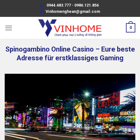
Skip
0944.483.777 - 0986.121.856
to
Vinhomenghean@gmail.com
content
0
Spinogambino Online Casino – Eure beste
Adresse für erstklassiges Gaming