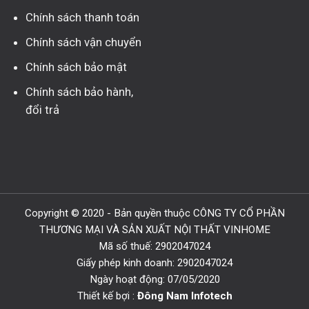
Chính sách thanh toán
Chính sách vận chuyển
Chính sách bảo mật
Chính sách bảo hành,
đổi trả
Copyright © 2020 - Bản quyền thuộc CÔNG TY CỔ PHẦN
THƯƠNG MẠI VÀ SẢN XUẤT NỘI THẤT VINHOME
Mã số thuế: 2902047024
Giấy phép kinh doanh: 2902047024
Ngày hoạt động: 07/05/2020
Thiết kế bợi :
Đông Nam Infotech