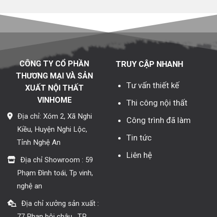
CÔNG TY CỔ PHẦN
TRUY CẬP NHANH
THƯƠNG MẠI VÀ SẢN
Tư vấn thiết kế
XUẤT NỘI THẤT
VINHOME
Thi công nội thất
Địa chỉ: Xóm 2, Xã Nghi
Công trình đã làm
Kiều, Huyện Nghi Lộc,
Tin tức
Tỉnh Nghệ An
Liên hệ
Địa chỉ Showroom : 59
Phạm Đình toái, Tp vinh,
nghệ an
Địa chỉ xưởng sản xuất :
77 Phan bội châu , TP