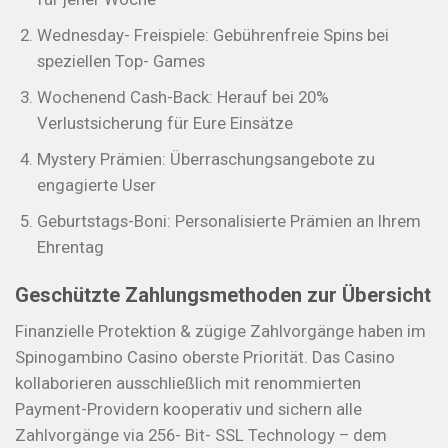
Wednesday- Freispiele: Gebührenfreie Spins bei
speziellen Top- Games
Wochenend Cash-Back: Herauf bei 20%
Verlustsicherung für Eure Einsätze
Mystery Prämien: Überraschungsangebote zu
engagierte User
Geburtstags-Boni: Personalisierte Prämien an Ihrem
Ehrentag
Geschützte Zahlungsmethoden zur Übersicht
Finanzielle Protektion & zügige Zahlvorgänge haben im
Spinogambino Casino oberste Priorität. Das Casino
kollaborieren ausschließlich mit renommierten
Payment-Providern kooperativ und sichern alle
Zahlvorgänge via 256- Bit- SSL Technology – dem