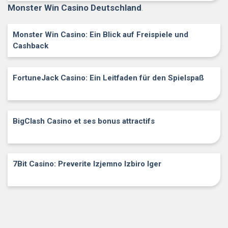
Monster Win Casino Deutschland
.
Monster Win Casino: Ein Blick auf Freispiele und
Cashback
FortuneJack Casino: Ein Leitfaden für den Spielspaß
BigClash Casino et ses bonus attractifs
7Bit Casino: Preverite Izjemno Izbiro Iger