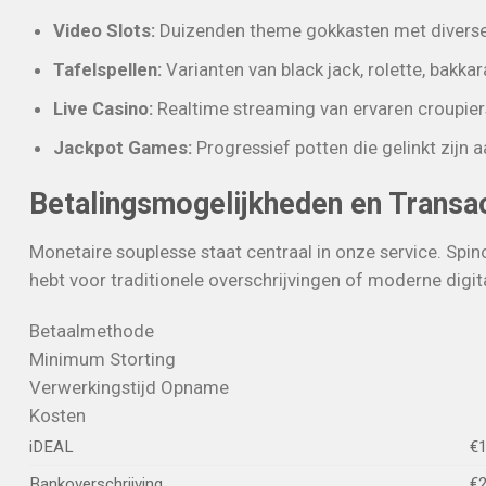
Video Slots:
Duizenden theme gokkasten met diverse v
Tafelspellen:
Varianten van black jack, rolette, bakkar
Live Casino:
Realtime streaming van ervaren croupiers
Jackpot Games:
Progressief potten die gelinkt zij
Betalingsmogelijkheden en Transa
Monetaire souplesse staat centraal in onze service. Spin
hebt voor traditionele overschrijvingen of moderne digita
Betaalmethode
Minimum Storting
Verwerkingstijd Opname
Kosten
iDEAL
€
Bankoverschrijving
€