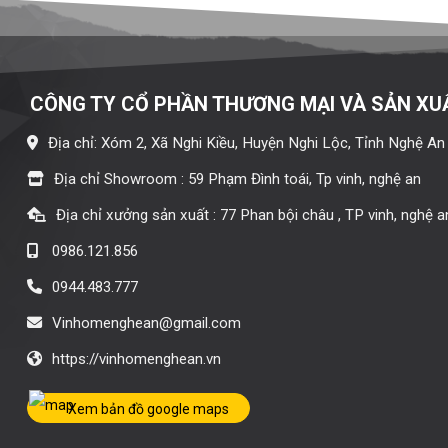
CÔNG TY CỔ PHẦN THƯƠNG MẠI VÀ SẢN XU
Địa chỉ: Xóm 2, Xã Nghi Kiều, Huyện Nghi Lộc, Tỉnh Nghệ An
Địa chỉ Showroom : 59 Phạm Đình toái, Tp vinh, nghệ an
Địa chỉ xưởng sản xuất : 77 Phan bội châu , TP vinh, nghệ a
0986.121.856
0944.483.777
Vinhomenghean@gmail.com
https://vinhomenghean.vn
Xem bản đồ google maps