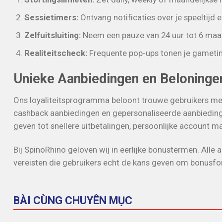
Sessietimers:
Ontvang notificaties over je speeltijd 
Zelfuitsluiting:
Neem een pauze van 24 uur tot 6 maa
Realiteitscheck:
Frequente pop-ups tonen je gametim
Unieke Aanbiedingen en Beloninge
Ons loyaliteitsprogramma beloont trouwe gebruikers met 
cashback aanbiedingen en gepersonaliseerde aanbiedingen
geven tot snellere uitbetalingen, persoonlijke account 
Bij SpinoRhino geloven wij in eerlijke bonustermen. All
vereisten die gebruikers echt de kans geven om bonusfo
BÀI CÙNG CHUYÊN MỤC