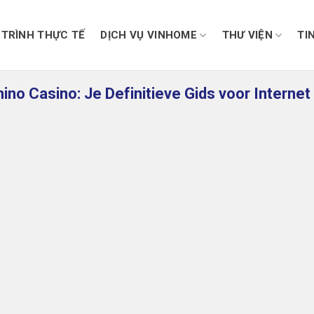
TRÌNH THỰC TẾ
DỊCH VỤ VINHOME
THƯ VIỆN
TI
ino Casino: Je Definitieve Gids voor Interne