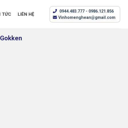
0944.483.777 - 0986.121.856
N TỨC
LIÊN HỆ
Vinhomenghean@gmail.com
t Gokken