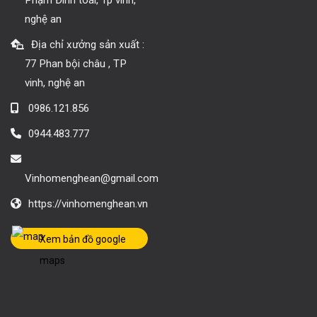
nghệ an
Địa chỉ xưởng sản xuất :
77 Phan bội châu , TP
vinh, nghệ an
0986.121.856
0944.483.777
Vinhomenghean@gmail.com
https://vinhomenghean.vn
Xem bản đồ google
maps