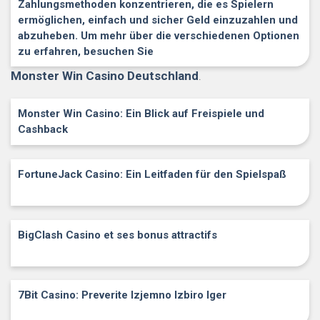
Zahlungsmethoden konzentrieren, die es Spielern
ermöglichen, einfach und sicher Geld einzuzahlen und
abzuheben. Um mehr über die verschiedenen Optionen
zu erfahren, besuchen Sie
Monster Win Casino Deutschland
.
Monster Win Casino: Ein Blick auf Freispiele und
Cashback
FortuneJack Casino: Ein Leitfaden für den Spielspaß
BigClash Casino et ses bonus attractifs
7Bit Casino: Preverite Izjemno Izbiro Iger