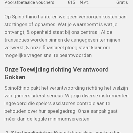
Voorafbetaalde vouchers
€15
N.v.t.
Gratis
Op SpinoRhino hanteren we geen verborgen kosten aan
stortingen of opnames. Wat je waarneemt is wat je
ontvangt, & openheid staat bij ons centraal. Al de
transacties worden binnen de aangegeven termijnen
verwerkt, & onze financieel ploeg staat klaar om
mogelijke vragen snel te beantwoorden.
Onze Toewijding richting Verantwoord
Gokken
SpinoRhino pakt het verantwoording richting het welzijn
van gamers uiterst serieus. Wij zijn diverse instrumenten
ingevoerd die spelers assisteren controle aan te
behouden over hun speelgedrag. Onze aanpak gaat
méér dan de legale minimumvereisten.
Stortingslimieten:
Bepaal dagelijkse, weekse dan