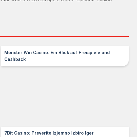
Monster Win Casino: Ein Blick auf Freispiele und
Cashback
7Bit Casino: Preverite Izjemno Izbiro Iger