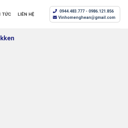
0944.483.777 - 0986.121.856
N TỨC
LIÊN HỆ
Vinhomenghean@gmail.com
okken