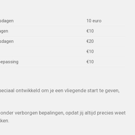
fsdagen
10 euro
agen
€10
fsdagen
€20
€10
oepassing
€10
ciaal ontwikkeld om je een vliegende start te geven,
nder verborgen bepalingen, opdat jij altijd precies weet
kken.