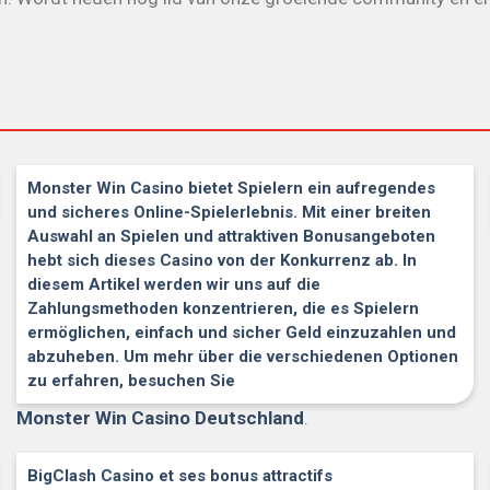
Monster Win Casino bietet Spielern ein aufregendes
und sicheres Online-Spielerlebnis. Mit einer breiten
Auswahl an Spielen und attraktiven Bonusangeboten
hebt sich dieses Casino von der Konkurrenz ab. In
diesem Artikel werden wir uns auf die
Zahlungsmethoden konzentrieren, die es Spielern
ermöglichen, einfach und sicher Geld einzuzahlen und
abzuheben. Um mehr über die verschiedenen Optionen
zu erfahren, besuchen Sie
Monster Win Casino Deutschland
.
BigClash Casino et ses bonus attractifs