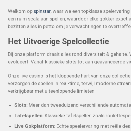
Welkom op
spinstar
, waar we een topklasse spelervaring
een ruim scala aan spellen, waardoor elke gokker exact aa
bezitten alles in petto om je verwachtingen te overtreffe
Het Uitvoerige Spelcollectie
Bij onze platform draait alles rond diversiteit & gehal
evolueert. Vanaf klassieke slots tot aan geavanceerde v
Onze live casino is het kloppende hart van onze collectie
verzorgen de spellen in real-time, terwijl moderne stream
verkrijgbaar met uiteenlopende limieten.
Slots:
Meer dan tweeduizend verschillende automaten
Tafelspellen:
Klassieke tafelspellen zoals roulettespe
Live Gokplatform:
Echte speelervaring met reële deal