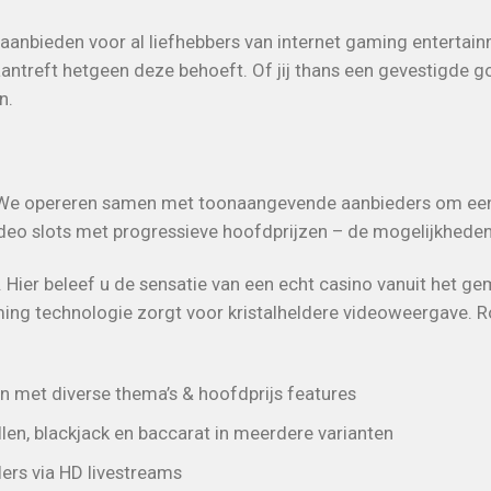
 aanbieden voor al liefhebbers van internet gaming entertai
ntreft hetgeen deze behoeft. Of jij thans een gevestigde gokk
n.
te. We opereren samen met toonaangevende aanbieders om een 
ideo slots met progressieve hoofdprijzen – de mogelijkheden 
. Hier beleef u de sensatie van een echt casino vanuit het gem
ing technologie zorgt voor kristalheldere videoweergave. Rou
 met diverse thema’s & hoofdprijs features
llen, blackjack en baccarat in meerdere varianten
ers via HD livestreams