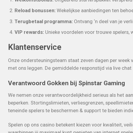
Reload bonussen:
Wekelijkse aanbiedingen ten behoe
Terugbetaal programma:
Ontvang ‘n deel van je ver
VIP rewards:
Unieke voordelen voor trouwe spelers, 
Klantenservice
Onze ondersteuningsteam staat zeven dagen per week voor
met ons leggen. De gemiddelde responstijd via live cha
Verantwoord Gokken bij Spinstar Gaming
We nemen onze verantwoordelijkheid serieus als het aan
beperken. Stortingslimieten, verliesgrenzen, speellimiet
teneinde spelers te beschermen & support te bieden indi
Spelen op ons casino betekent kiezen voor kwaliteit, v
waarbinnen jij maximaal kunt genieten van internet spe