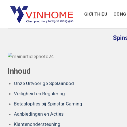
Skip
to
GIỚI THIỆU
CÔNG 
content
Spin
Inhoud
Onze Uitvoerige Spelaanbod
Veiligheid en Regulering
Betaalopties bij Spinstar Gaming
Aanbiedingen en Acties
Klantenondersteuning