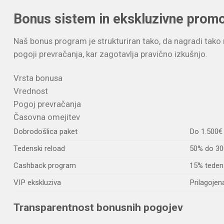
Bonus sistem in ekskluzivne promo
Naš bonus program je strukturiran tako, da nagradi tako 
pogoji prevračanja, kar zagotavlja pravično izkušnjo.
Vrsta bonusa
Vrednost
Pogoj prevračanja
Časovna omejitev
Dobrodošlica paket
Do 1.500€ 
Tedenski reload
50% do 30
Cashback program
15% teden
VIP ekskluziva
Prilagoje
Transparentnost bonusnih pogojev