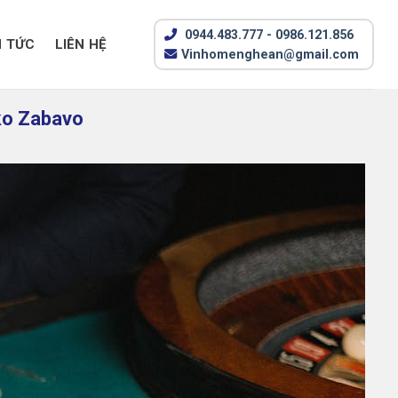
0944.483.777 - 0986.121.856
N TỨC
LIÊN HỆ
Vinhomenghean@gmail.com
sko Zabavo