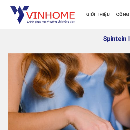
Skip
to
GIỚI THIỆU
CÔNG 
content
Spintein 