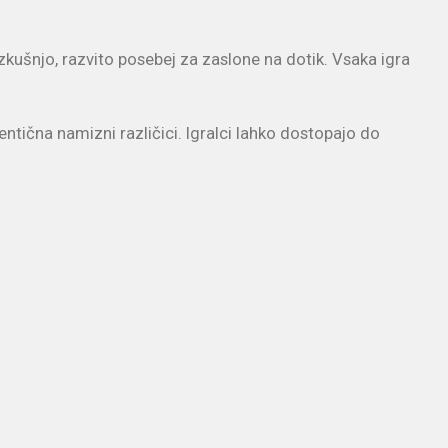
kušnjo, razvito posebej za zaslone na dotik. Vsaka igra
tična namizni različici. Igralci lahko dostopajo do