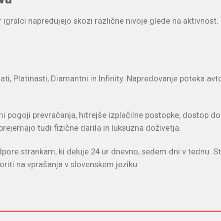
r igralci napredujejo skozi različne nivoje glede na aktivnost
lati, Platinasti, Diamantni in Infinity. Napredovanje poteka av
imi pogoji prevračanja, hitrejše izplačilne postopke, dostop do
rejemajo tudi fizične darila in luksuzna doživetja.
pore strankam, ki deluje 24 ur dnevno, sedem dni v tednu. St
voriti na vprašanja v slovenskem jeziku.