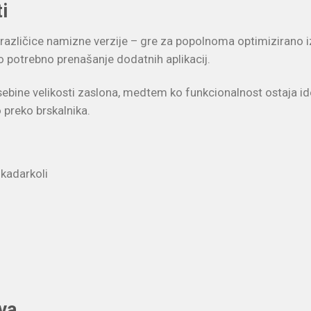
i
različice namizne verzije – gre za popolnoma optimizirano iz
o potrebno prenašanje dodatnih aplikacij.
ine velikosti zaslona, medtem ko funkcionalnost ostaja iden
 preko brskalnika.
 kadarkoli
va