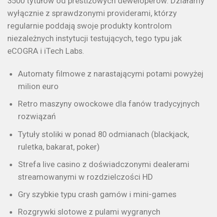
3500 tytułów od prestiżowych deweloperów. Działamy
wyłącznie z sprawdzonymi providerami, którzy
regularnie poddają swoje produkty kontrolom
niezależnych instytucji testujących, tego typu jak
eCOGRA i iTech Labs.
Automaty filmowe z narastającymi potami powyżej
milion euro
Retro maszyny owockowe dla fanów tradycyjnych
rozwiązań
Tytuły stoliki w ponad 80 odmianach (blackjack,
ruletka, bakarat, poker)
Strefa live casino z doświadczonymi dealerami
streamowanymi w rozdzielczości HD
Gry szybkie typu crash gamów i mini-games
Rozgrywki slotowe z pulami wygranych