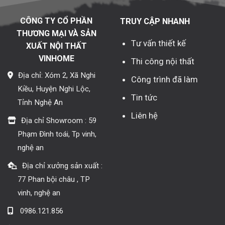
CÔNG TY CỔ PHẦN
TRUY CẬP NHANH
THƯƠNG MẠI VÀ SẢN
Tư vấn thiết kế
XUẤT NỘI THẤT
VINHOME
Thi công nội thất
Địa chỉ: Xóm 2, Xã Nghi
Công trình đã làm
Kiều, Huyện Nghi Lộc,
Tin tức
Tỉnh Nghệ An
Liên hệ
Địa chỉ Showroom : 59
Phạm Đình toái, Tp vinh,
nghệ an
Địa chỉ xưởng sản xuất :
77 Phan bội châu , TP
vinh, nghệ an
0986.121.856