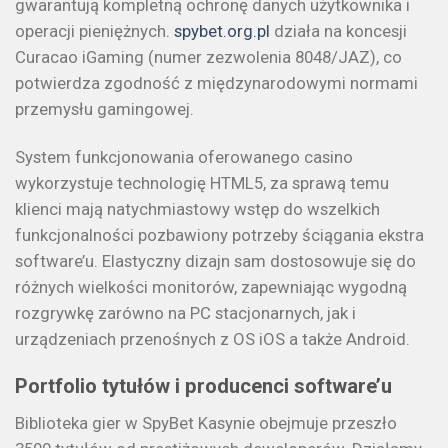
gwarantują kompletną ochronę danych użytkownika i
operacji pieniężnych.
spybet.org.pl
działa na koncesji
Curacao iGaming (numer zezwolenia 8048/JAZ), co
potwierdza zgodność z międzynarodowymi normami
przemysłu gamingowej.
System funkcjonowania oferowanego casino
wykorzystuje technologię HTML5, za sprawą temu
klienci mają natychmiastowy wstęp do wszelkich
funkcjonalności pozbawiony potrzeby ściągania ekstra
software’u. Elastyczny dizajn sam dostosowuje się do
różnych wielkości monitorów, zapewniając wygodną
rozgrywkę zarówno na PC stacjonarnych, jak i
urządzeniach przenośnych z OS iOS a także Android.
Portfolio tytułów i producenci software’u
Biblioteka gier w SpyBet Kasynie obejmuje przeszło