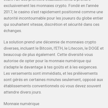
exclusivement les monnaies crypto. Fondé en l’année
2017, le casino s’est rapidement positionné comme une
autorité incontournable pour les joueurs du globe entier
qui souhaitent vitesse, discrétion et sécurité dans ces
échanges.
La solution prend une décennie de monnaies crypto
diverses, incluant le Bitcoin, l’ETH, le Litecoin, le DOGE et
beaucoup de plus également. Cette diversité vous
autorise de opter pour la monnaie numérique qui
s’adapte le davantage à tes goûts et à les exigences.
Les versements sont immédiats, et les prélèvements
sont gérés en certaines minutes seulement, opposé aux
établissements conventionnels où vous devez souvent
attendre divers jours.
Monnaie numérique