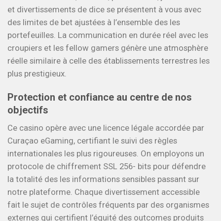
et divertissements de dice se présentent à vous avec
des limites de bet ajustées à l’ensemble des les
portefeuilles. La communication en durée réel avec les
croupiers et les fellow gamers génère une atmosphère
réelle similaire à celle des établissements terrestres les
plus prestigieux.
Protection et confiance au centre de nos
objectifs
Ce casino opère avec une licence légale accordée par
Curaçao eGaming, certifiant le suivi des règles
internationales les plus rigoureuses. On employons un
protocole de chiffrement SSL 256- bits pour défendre
la totalité des les informations sensibles passant sur
notre plateforme. Chaque divertissement accessible
fait le sujet de contrôles fréquents par des organismes
externes qui certifient l’équité des outcomes produits