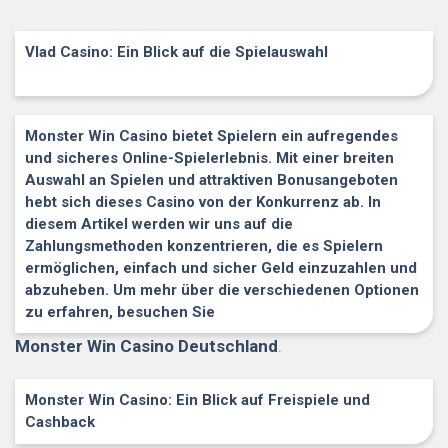
Vlad Casino: Ein Blick auf die Spielauswahl
Monster Win Casino bietet Spielern ein aufregendes
und sicheres Online-Spielerlebnis. Mit einer breiten
Auswahl an Spielen und attraktiven Bonusangeboten
hebt sich dieses Casino von der Konkurrenz ab. In
diesem Artikel werden wir uns auf die
Zahlungsmethoden konzentrieren, die es Spielern
ermöglichen, einfach und sicher Geld einzuzahlen und
abzuheben. Um mehr über die verschiedenen Optionen
zu erfahren, besuchen Sie
Monster Win Casino Deutschland
.
Monster Win Casino: Ein Blick auf Freispiele und
Cashback