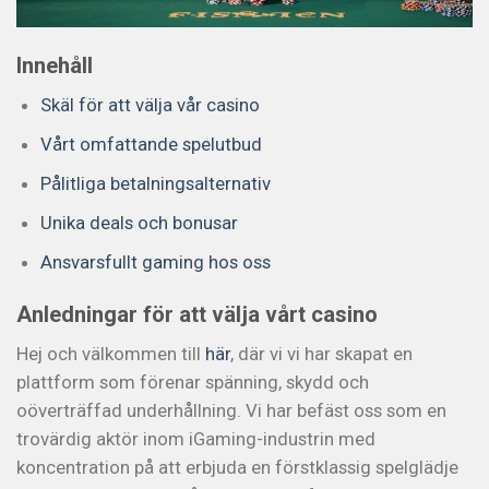
Innehåll
Skäl för att välja vår casino
Vårt omfattande spelutbud
Pålitliga betalningsalternativ
Unika deals och bonusar
Ansvarsfullt gaming hos oss
Anledningar för att välja vårt casino
Hej och välkommen till
här
, där vi vi har skapat en
plattform som förenar spänning, skydd och
oöverträffad underhållning. Vi har befäst oss som en
trovärdig aktör inom iGaming-industrin med
koncentration på att erbjuda en förstklassig spelglädje