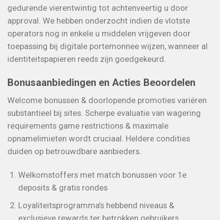
gedurende vierentwintig tot achtenveertig u door
approval. We hebben onderzocht indien de vlotste
operators nog in enkele u middelen vrijgeven door
toepassing bij digitale portemonnee wijzen, wanneer al
identiteitspapieren reeds zijn goedgekeurd.
Bonusaanbiedingen en Acties Beoordelen
Welcome bonussen & doorlopende promoties variëren
substantieel bij sites. Scherpe evaluatie van wagering
requirements game restrictions & maximale
opnamelimieten wordt cruciaal. Heldere condities
duiden op betrouwdbare aanbieders.
Welkomstoffers met match bonussen voor 1e
deposits & gratis rondes
Loyaliteitsprogramma’s hebbend niveaus &
exclusieve rewards ter betrokken gebruikers