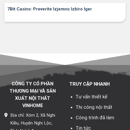
7Bit Casino: Preverite Izjemno Izbiro Iger
CÔNG TY CỔ PHẦN
TRUY CẬP NHANH
THƯƠNG MẠI VÀ SẢN
Tư vấn thiết kế
XUẤT NỘI THẤT
VINHOME
Thi công nội thất
Địa chỉ: Xóm 2, Xã Nghi
Công trình đã làm
Kiều, Huyện Nghi Lộc,
Tin tức