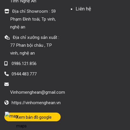
Tỉnh Nghệ An
Liên hệ
Địa chỉ Showroom : 59
Phạm Đình toái, Tp vinh,
nghệ an
Địa chỉ xưởng sản xuất :
77 Phan bội châu , TP
vinh, nghệ an
0986.121.856
0944.483.777
Vinhomenghean@gmail.com
https://vinhomenghean.vn
Xem bản đồ google
maps