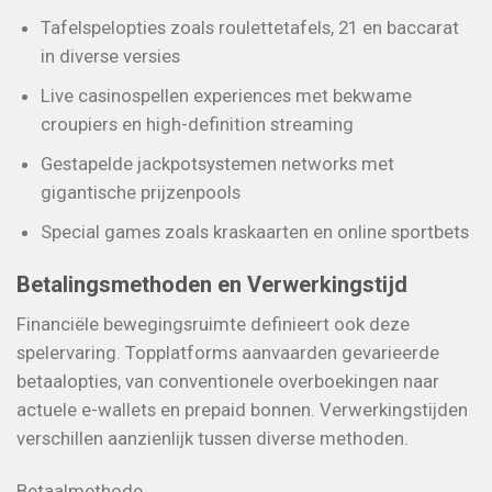
Tafelspelopties zoals roulettetafels, 21 en baccarat
in diverse versies
Live casinospellen experiences met bekwame
croupiers en high-definition streaming
Gestapelde jackpotsystemen networks met
gigantische prijzenpools
Special games zoals kraskaarten en online sportbets
Betalingsmethoden en Verwerkingstijd
Financiële bewegingsruimte definieert ook deze
spelervaring. Topplatforms aanvaarden gevarieerde
betaalopties, van conventionele overboekingen naar
actuele e-wallets en prepaid bonnen. Verwerkingstijden
verschillen aanzienlijk tussen diverse methoden.
Betaalmethode