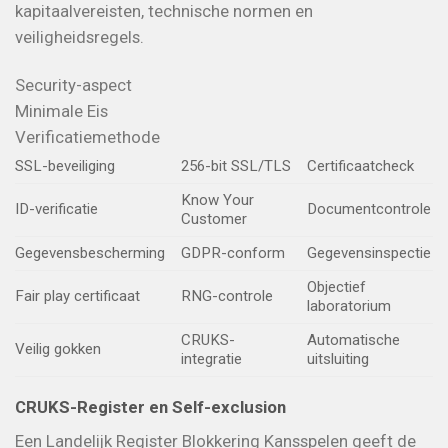
kapitaalvereisten, technische normen en
veiligheidsregels.
Security-aspect
Minimale Eis
Verificatiemethode
SSL-beveiliging
256-bit SSL/TLS
Certificaatcheck
Know Your
ID-verificatie
Documentcontrole
Customer
Gegevensbescherming
GDPR-conform
Gegevensinspectie
Objectief
Fair play certificaat
RNG-controle
laboratorium
CRUKS-
Automatische
Veilig gokken
integratie
uitsluiting
CRUKS-Register en Self-exclusion
Een Landelijk Register Blokkering Kansspelen geeft de