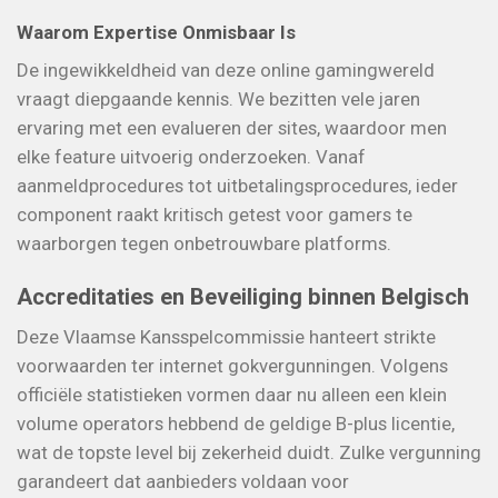
Waarom Expertise Onmisbaar Is
De ingewikkeldheid van deze online gamingwereld
vraagt diepgaande kennis. We bezitten vele jaren
ervaring met een evalueren der sites, waardoor men
elke feature uitvoerig onderzoeken. Vanaf
aanmeldprocedures tot uitbetalingsprocedures, ieder
component raakt kritisch getest voor gamers te
waarborgen tegen onbetrouwbare platforms.
Accreditaties en Beveiliging binnen Belgisch
Deze Vlaamse Kansspelcommissie hanteert strikte
voorwaarden ter internet gokvergunningen. Volgens
officiële statistieken vormen daar nu alleen een klein
volume operators hebbend de geldige B-plus licentie,
wat de topste level bij zekerheid duidt. Zulke vergunning
garandeert dat aanbieders voldaan voor