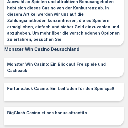
Auswahl an Spielen und attraktiven Bonusangeboten
hebt sich dieses Casino von der Konkurrenz ab. In
diesem Artikel werden wir uns auf die
Zahlungsmethoden konzentrieren, die es Spielern
ermöglichen, einfach und sicher Geld einzuzahlen und
abzuheben. Um mehr über die verschiedenen Optionen
zu erfahren, besuchen Sie
Monster Win Casino Deutschland
.
Monster Win Casino: Ein Blick auf Freispiele und
Cashback
FortuneJack Casino: Ein Leitfaden für den Spielspaß
BigClash Casino et ses bonus attractifs