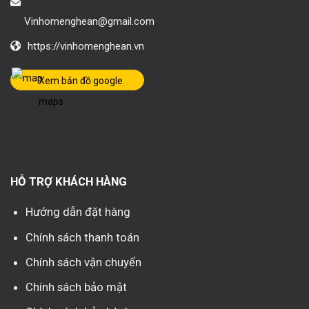
Vinhomenghean@gmail.com
https://vinhomenghean.vn
Xem bản đồ google
maps
HỖ TRỢ KHÁCH HÀNG
Hướng dẫn đặt hàng
Chính sách thanh toán
Chính sách vận chuyển
Chính sách bảo mật