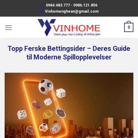
Skip
0944.483.777 - 0986.121.856
to
Vinhomenghean@gmail.com
content
0
Topp Ferske Bettingsider – Deres Guide
til Moderne Spillopplevelser