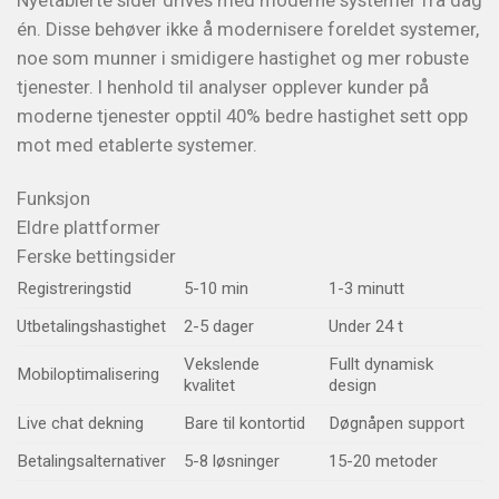
én. Disse behøver ikke å modernisere foreldet systemer,
noe som munner i smidigere hastighet og mer robuste
tjenester. I henhold til analyser opplever kunder på
moderne tjenester opptil 40% bedre hastighet sett opp
mot med etablerte systemer.
Funksjon
Eldre plattformer
Ferske bettingsider
Registreringstid
5-10 min
1-3 minutt
Utbetalingshastighet
2-5 dager
Under 24 t
Vekslende
Fullt dynamisk
Mobiloptimalisering
kvalitet
design
Live chat dekning
Bare til kontortid
Døgnåpen support
Betalingsalternativer
5-8 løsninger
15-20 metoder