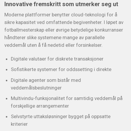
Innovative fremskritt som utmerker seg ut
Moderne plattformer benytter cloud-teknologi for å
sikre kapasitet ved omfattende begivenheter. I løpet av
fotballmesterskap eller øvrige betydelige konkurranser
håndterer slike systemene mange av parallelle
veddemål uten å få nedetid eller forsinkelser.
Digitale valutaer for diskrete transaksjoner
Sofistikerte systemer for oddssetting i direkte
Digitale agenter som bistår med
veddemålsbeslutninger
Multivindu-funksjonalitet for samtidig veddemål på
forskjellige arrangementer
Selvstyrte uttaksløsninger bygget på oppsatte
kriterier