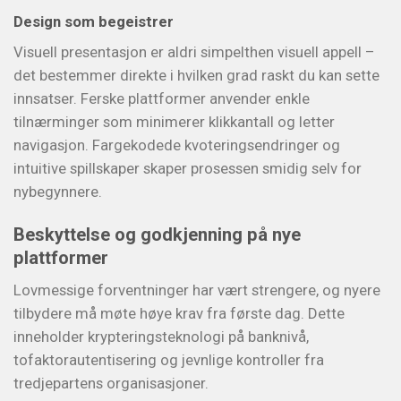
Design som begeistrer
Visuell presentasjon er aldri simpelthen visuell appell –
det bestemmer direkte i hvilken grad raskt du kan sette
innsatser. Ferske plattformer anvender enkle
tilnærminger som minimerer klikkantall og letter
navigasjon. Fargekodede kvoteringsendringer og
intuitive spillskaper skaper prosessen smidig selv for
nybegynnere.
Beskyttelse og godkjenning på nye
plattformer
Lovmessige forventninger har vært strengere, og nyere
tilbydere må møte høye krav fra første dag. Dette
inneholder krypteringsteknologi på banknivå,
tofaktorautentisering og jevnlige kontroller fra
tredjepartens organisasjoner.