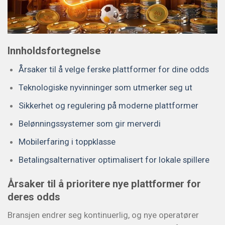
Innholdsfortegnelse
Årsaker til å velge ferske plattformer for dine odds
Teknologiske nyvinninger som utmerker seg ut
Sikkerhet og regulering på moderne plattformer
Belønningssystemer som gir merverdi
Mobilerfaring i toppklasse
Betalingsalternativer optimalisert for lokale spillere
Årsaker til å prioritere nye plattformer for
deres odds
Bransjen endrer seg kontinuerlig, og nye operatører