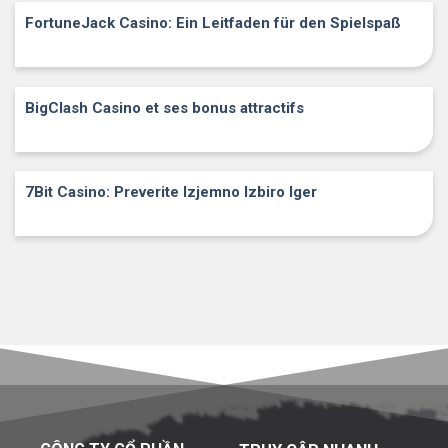
FortuneJack Casino: Ein Leitfaden für den Spielspaß
BigClash Casino et ses bonus attractifs
7Bit Casino: Preverite Izjemno Izbiro Iger