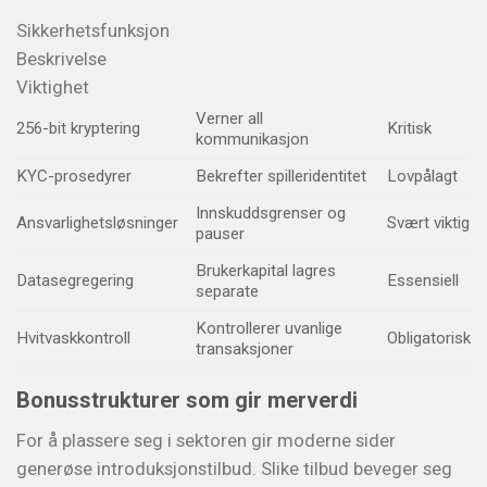
Sikkerhetsfunksjon
Beskrivelse
Viktighet
Verner all
256-bit kryptering
Kritisk
kommunikasjon
KYC-prosedyrer
Bekrefter spilleridentitet
Lovpålagt
Innskuddsgrenser og
Ansvarlighetsløsninger
Svært viktig
pauser
Brukerkapital lagres
Datasegregering
Essensiell
separate
Kontrollerer uvanlige
Hvitvaskkontroll
Obligatorisk
transaksjoner
Bonusstrukturer som gir merverdi
For å plassere seg i sektoren gir moderne sider
generøse introduksjonstilbud. Slike tilbud beveger seg