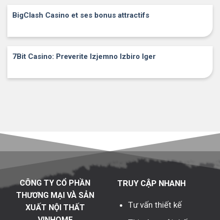
BigClash Casino et ses bonus attractifs
7Bit Casino: Preverite Izjemno Izbiro Iger
CÔNG TY CỔ PHẦN
TRUY CẬP NHANH
THƯƠNG MẠI VÀ SẢN
Tư vấn thiết kế
XUẤT NỘI THẤT
VINHOME