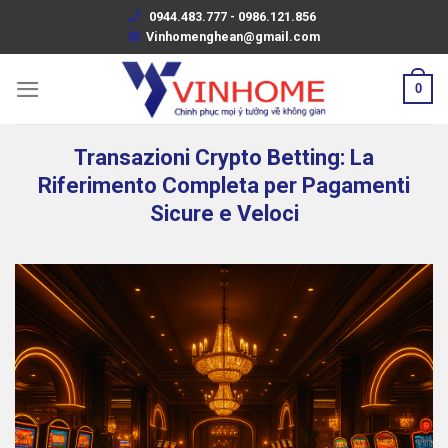
Skip
0944.483.777 - 0986.121.856
to
Vinhomenghean@gmail.com
content
0
Transazioni Crypto Betting: La
Riferimento Completa per Pagamenti
Sicure e Veloci