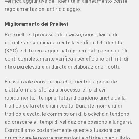
verifica aggiuntiva dell’identità in allineamento con le
regolamentazioni antiriciclaggio.
Miglioramento dei Prelievi
Per snellire il processo di incasso, consigliamo di
completare anticipatamente la verifica dell’identità
(KYC) e di tenere aggiornati i propri dati personali. Gli
conti completamente verificati beneficiano di limiti di
ritiro più elevati e di durate di elaborazione ridotti.
È essenziale considerare che, mentre la presente
piattaforma si sforza a processare i prelievi
rapidamente, i tempi effettivi dipendono anche dalla
traffico della rete chain scelta. Durante momenti di
traffico elevato, le commissioni di blockchain tendono
ad crescere e i tempi di validazione possono allungarsi.
Controlliamo costantemente queste situazioni per
ottimizzare le nostre transazioni e offrire un equilibrio