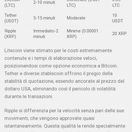
2-10 minuti
(LTC)
LTC)
LTC
Tether
10
5-15 minuti
Moderate
(USDT)
USDT
Ripple
Immediato-2
Minime (0.00001
20 XRP
(XRP)
minuti
XRP)
Litecoin viene stimato per le costi estremamente
contenute e i tempi di elaborazione veloci,
posizionandosi come opzione economica a Bitcoin.
Tether e diverse stablecoin offrono il pregio della
stabilità di quotazione, essendo ancorate al prezzo del
dollaro USA, eliminando così il pericolo di volatilità
durante le transazioni.
Ripple si differenzia per la velocità senza pari delle sue
movimenti, che vengono approvate quasi
istantaneamente. Questa qualità la rende specialmente