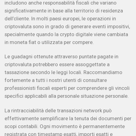
includono anche responsabilità fiscali che variano
significativamente in base alla territorio di residenza
dell’cliente. In molti paesi europei, le operazioni in
criptovaluta sono in grado di generare eventi impositivi,
specialmente quando la crypto digitale viene cambiata
in moneta fiat o utilizzata per compere.
Le guadagni ottenute attraverso puntate pagate in
criptovaluta potrebbero essere assoggettate a
tassazione secondo le leggi locali. Raccomandiamo
fortemente a tutti i nostri utenti di consultare
professionisti fiscali esperti per comprendere gli vincoli
specifici applicabili alla personale situazione personale.
La rintracciabilità delle transazioni network può
effettivamente semplificare la tenuta dei documenti per
scopi contabili. Ogni movimento è permanentemente
registrata con timestamp esatti, importi esatti e