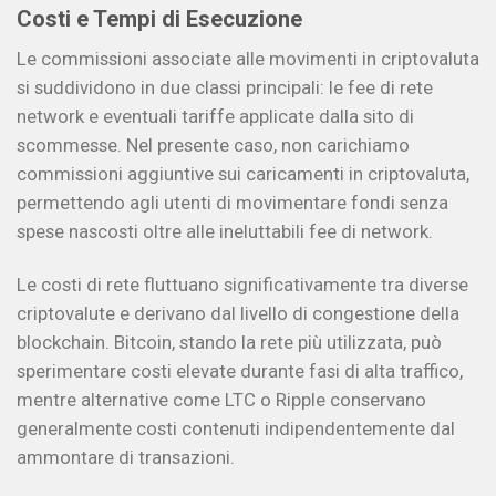
Costi e Tempi di Esecuzione
Le commissioni associate alle movimenti in criptovaluta
si suddividono in due classi principali: le fee di rete
network e eventuali tariffe applicate dalla sito di
scommesse. Nel presente caso, non carichiamo
commissioni aggiuntive sui caricamenti in criptovaluta,
permettendo agli utenti di movimentare fondi senza
spese nascosti oltre alle ineluttabili fee di network.
Le costi di rete fluttuano significativamente tra diverse
criptovalute e derivano dal livello di congestione della
blockchain. Bitcoin, stando la rete più utilizzata, può
sperimentare costi elevate durante fasi di alta traffico,
mentre alternative come LTC o Ripple conservano
generalmente costi contenuti indipendentemente dal
ammontare di transazioni.