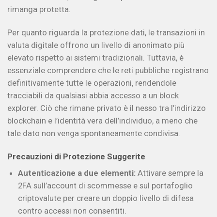
rimanga protetta.
Per quanto riguarda la protezione dati, le transazioni in
valuta digitale offrono un livello di anonimato più
elevato rispetto ai sistemi tradizionali. Tuttavia, è
essenziale comprendere che le reti pubbliche registrano
definitivamente tutte le operazioni, rendendole
tracciabili da qualsiasi abbia accesso a un block
explorer. Ciò che rimane privato è il nesso tra l’indirizzo
blockchain e l’identità vera dell’individuo, a meno che
tale dato non venga spontaneamente condivisa.
Precauzioni di Protezione Suggerite
Autenticazione a due elementi:
Attivare sempre la
2FA sull’account di scommesse e sul portafoglio
criptovalute per creare un doppio livello di difesa
contro accessi non consentiti.