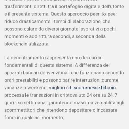
trasferimenti diretti tra il portafoglio digitale dell’utente
e il presente sistema. Questo approccio peer-to-peer
riduce drasticamente i tempi di elaborazione, che
possono calare da diversi giornate lavorativi a pochi
momenti o addirittura secondi, a seconda della
blockchain utilizzata.
La decentramento rappresenta uno dei cardini
fondamentali di questa sistema. A differenza dei
apparati bancari convenzionali che funzionano secondo
orari prestabiliti e possono patire interruzioni durante
vacanze o weekend,
migliori siti scommesse bitcoin
processa le transazioni in criptovaluta 24 ore su 24, 7
giorni su settimana, garantendo massima versatilità agli
scommettitori che intendono depositare o incassare
fondi in qualsiasi momento.