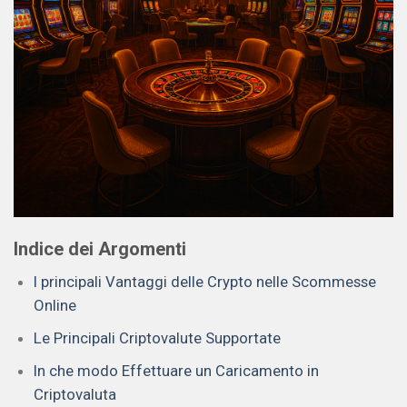
Indice dei Argomenti
I principali Vantaggi delle Crypto nelle Scommesse
Online
Le Principali Criptovalute Supportate
In che modo Effettuare un Caricamento in
Criptovaluta