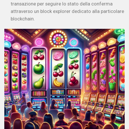
transazione per seguire lo stato della conferma
attraverso un block explorer dedicato alla particolare
blockchain.