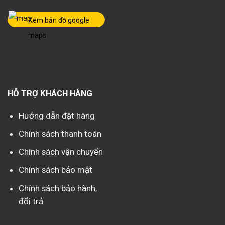
Xem bản đồ google
maps
HỖ TRỢ KHÁCH HÀNG
Hướng dẫn đặt hàng
Chính sách thanh toán
Chính sách vận chuyển
Chính sách bảo mật
Chính sách bảo hành,
đổi trả