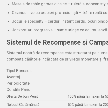
Mesele de table games clasice – ruletă european style 
Cazinoul live cu crupieri profesioniști – trăire reală 
Jocurile specialty – carduri instant cards, jocuri bing
Jackpot-uri progresive – sume uriașe ce acumulează c
Sistemul de Recompense și Campa
Sistemul nostră de recompense este structurat pe numero
completă călătorie încărcată de privilegii monetare și fr
Tipul Bonusului
Avantaj
Periodicitate
Condiții Pariu
Oferta De bun Venit
100% până la maxim la 5
Reload Săptămânală
50% până la maxim la 200