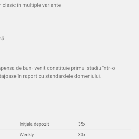
clasic în multiple variante
să
ensa de bun- venit constituie primul stadiu într-o
ntajoase în raport cu standardele domeniului.
Inițiala depozit
35x
Weekly
30x