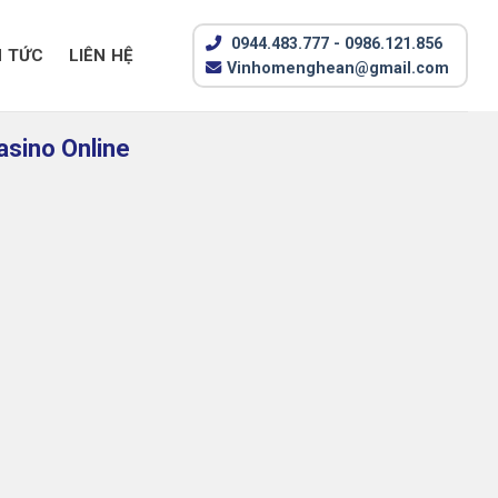
0944.483.777 - 0986.121.856
N TỨC
LIÊN HỆ
Vinhomenghean@gmail.com
asino Online