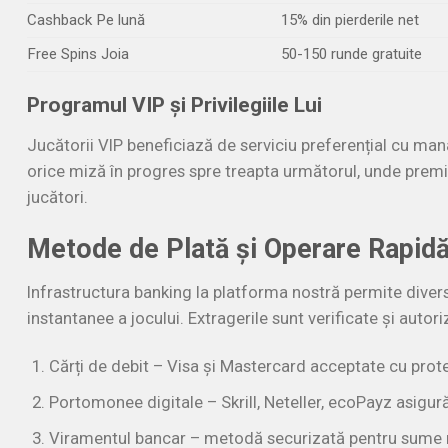
Cashback Pe lună
15% din pierderile net
Free Spins Joia
50-150 runde gratuite
Programul VIP și Privilegiile Lui
Jucătorii VIP beneficiază de serviciu preferențial cu m
orice miză în progres spre treapta următorul, unde premii
jucători.
Metode de Plată și Operare Rapid
Infrastructura banking la platforma nostră permite diver
instantanee a jocului. Extragerile sunt verificate și auto
Cărți de debit – Visa și Mastercard acceptate cu prote
Portomonee digitale – Skrill, Neteller, ecoPayz asigu
Viramentul bancar – metodă securizată pentru sume mai