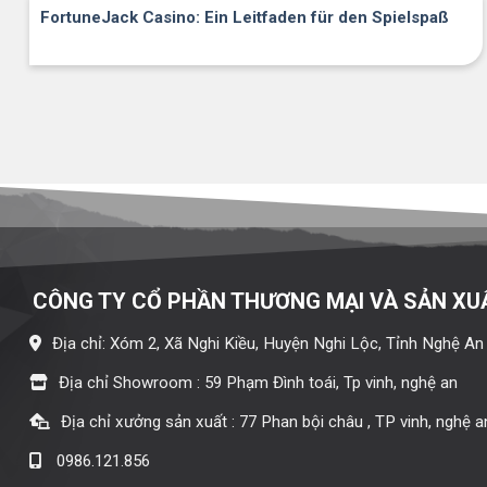
FortuneJack Casino: Ein Leitfaden für den Spielspaß
CÔNG TY CỔ PHẦN THƯƠNG MẠI VÀ SẢN XU
Địa chỉ: Xóm 2, Xã Nghi Kiều, Huyện Nghi Lộc, Tỉnh Nghệ An
Địa chỉ Showroom : 59 Phạm Đình toái, Tp vinh, nghệ an
Địa chỉ xưởng sản xuất : 77 Phan bội châu , TP vinh, nghệ a
0986.121.856