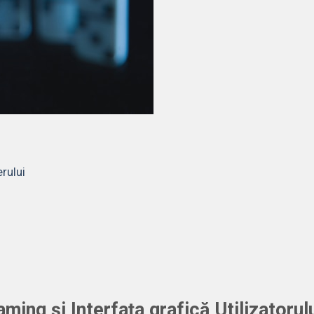
rului
ing și Interfața grafică Utilizatorul