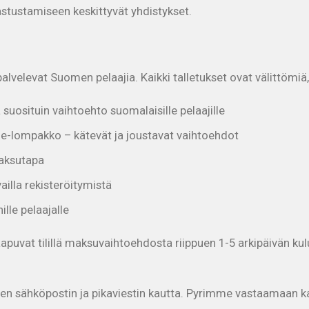
stustamiseen keskittyvät yhdistykset.
levat Suomen pelaajia. Kaikki talletukset ovat välittömiä,
a suosituin vaihtoehto suomalaisille pelaajille
 e-lompakko – kätevät ja joustavat vaihtoehdot
maksutapa
ailla rekisteröitymistä
lle pelaajalle
saapuvat tilillä maksuvaihtoehdosta riippuen 1-5 arkipäivän kulu
en sähköpostin ja pikaviestin kautta. Pyrimme vastaamaan k