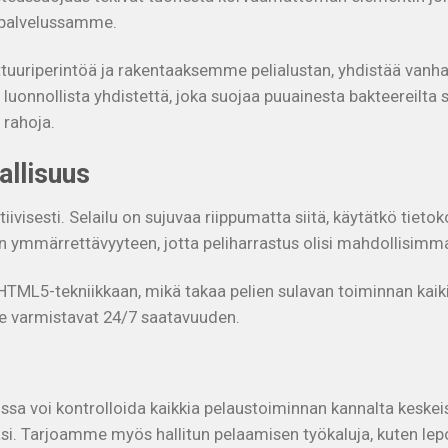
ipalvelussamme.
ttuuriperintöä ja rakentaaksemme pelialustan, yhdistää van
, luonnollista yhdistettä, joka suojaa puuainesta bakteereilta
 rahoja.
allisuus
iivisesti. Selailu on sujuvaa riippumatta siitä, käytätkö tiet
än ymmärrettävyyteen, jotta peliharrastus olisi mahdollisimm
L5-tekniikkaan, mikä takaa pelien sulavan toiminnan kaikilla 
ne varmistavat 24/7 saatavuuden.
jossa voi kontrolloida kaikkia pelaustoiminnan kannalta keskei
uksiasi. Tarjoamme myös hallitun pelaamisen työkaluja, kuten l