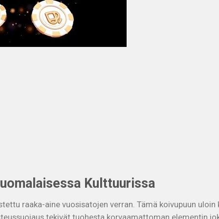
Suomalaisessa Kulttuurissa
ettu raaka-aine vuosisatojen verran. Tämä koivupuun uloin ker
steussuojaus tekivät tuohesta korvaamattoman elementin joka