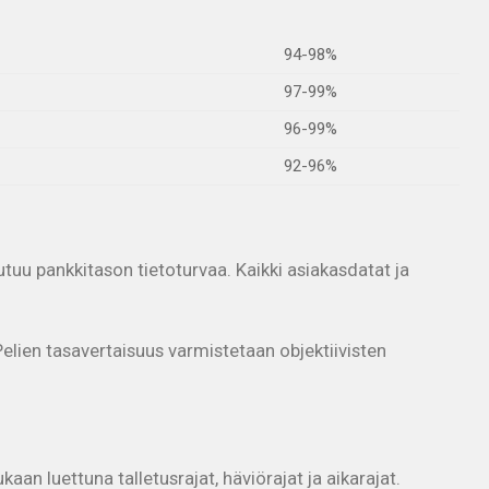
94-98%
97-99%
96-99%
92-96%
uu pankkitason tietoturvaa. Kaikki asiakasdatat ja
lien tasavertaisuus varmistetaan objektiivisten
n luettuna talletusrajat, häviörajat ja aikarajat.