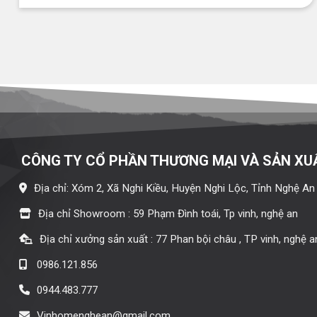
CÔNG TY CỔ PHẦN THƯƠNG MẠI VÀ SẢN XU
Địa chỉ: Xóm 2, Xã Nghi Kiều, Huyện Nghi Lộc, Tỉnh Nghệ An
Địa chỉ Showroom : 59 Phạm Đình toái, Tp vinh, nghệ an
Địa chỉ xưởng sản xuất : 77 Phan bội châu , TP vinh, nghệ a
0986.121.856
0944.483.777
Vinhomenghean@gmail.com