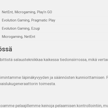
NetEnt, Microgaming, Play’n GO
Evolution Gaming, Pragmatic Play
Evolution Gaming, Ezugi
Microgaming, NetEnt
iössä
istä salaustekniikkaa kaikessa tiedonsiirrossa, mikä vertaut
toimintamme läpinäkyvyyden ja säännösten kunnioittamisen. Pe
unnaislukugeneraattorin toimesta.
oamme pelaajillemme keinoja pelaamisen kontrollointiin, mukaa