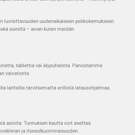
han luotettavuuden uudenaikaiseen pelikokemukseen.
 sekä sieniltä – aivan kuten meidän
okonetta, tablettia vai älypuhelinta. Panostamme
an vaivatonta.
laitteilla tarvitsematta erillistä latausohjelmaa.
siä asioita. Tunnuksen kautta voit asettaa
epovalinnan ja itsesulkuominaisuuden.