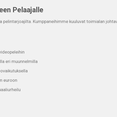
een Pelaajalle
lta pelintarjoajilta. Kumppaneihimme kuuluvat toimialan johtav
videopeleihin
illa eri muunnelmilla
orovaikutuksella
iin euroon
aaliurheilu