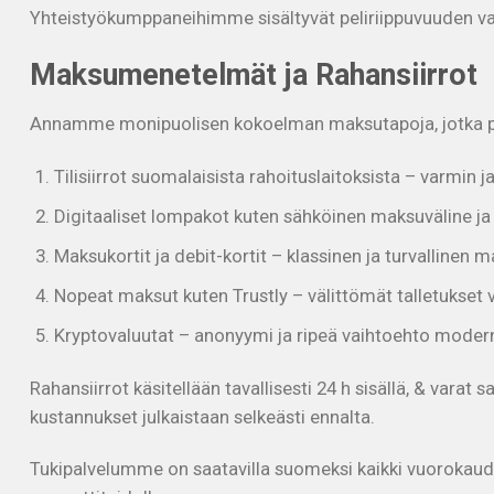
Yhteistyökumppaneihimme sisältyvät peliriippuvuuden va
Maksumenetelmät ja Rahansiirrot
Annamme monipuolisen kokoelman maksutapoja, jotka palve
Tilisiirrot suomalaisista rahoituslaitoksista – varmin j
Digitaaliset lompakot kuten sähköinen maksuväline ja
Maksukortit ja debit-kortit – klassinen ja turvallinen 
Nopeat maksut kuten Trustly – välittömät talletukset v
Kryptovaluutat – anonyymi ja ripeä vaihtoehto moderni
Rahansiirrot käsitellään tavallisesti 24 h sisällä, & varat 
kustannukset julkaistaan selkeästi ennalta.
Tukipalvelumme on saatavilla suomeksi kaikki vuorokaud