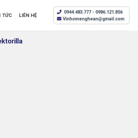
0944.483.777 - 0986.121.856
N TỨC
LIÊN HỆ
Vinhomenghean@gmail.com
ktorilla