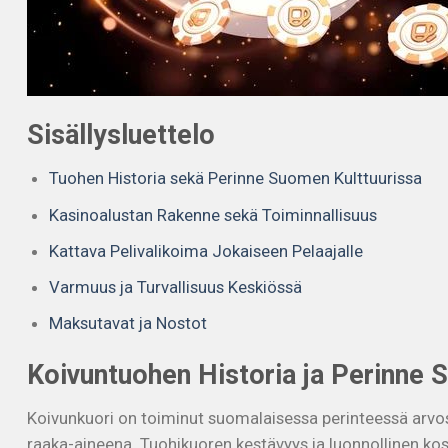
Sisällysluettelo
Tuohen Historia sekä Perinne Suomen Kulttuurissa
Kasinoalustan Rakenne sekä Toiminnallisuus
Kattava Pelivalikoima Jokaiseen Pelaajalle
Varmuus ja Turvallisuus Keskiössä
Maksutavat ja Nostot
Koivuntuohen Historia ja Perinne 
Koivunkuori on toiminut suomalaisessa perinteessä arvost
raaka-aineena. Tuohikuoren kestävyys ja luonnollinen ko