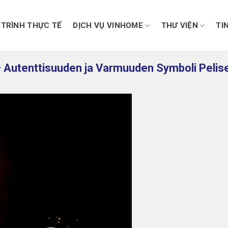
TRÌNH THỰC TẾ
DỊCH VỤ VINHOME
THƯ VIỆN
TI
 Autenttisuuden ja Varmuuden Symboli Pelise