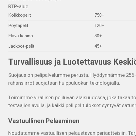
RTP-alue
Kolikkopelit
750+
Pöytäpelit
120+
Elävä kasino
80+
Jackpot-pelit
45+
Turvallisuus ja Luotettavuus Kesk
Suojaus on pelipalvelumme perusta. Hyödynnämme 256-bitt
rahansiirrot suojataan huippuluokan teknologialla.
Toimimme virallisen peliluvan alaisuudessa, joka takaa 
testaajien avulla, ja kaikki peli pelitulokset syntyvät sat
Vastuullinen Pelaaminen
Noudatamme vastuullisen pelaustavan periaatteisiin. Tarj