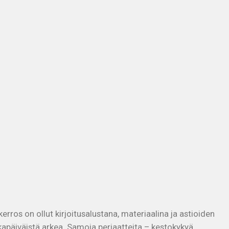
ros on ollut kirjoitusalustana, materiaalina ja astioiden
päiväistä arkea. Samoja periaatteita – kestokykyä,