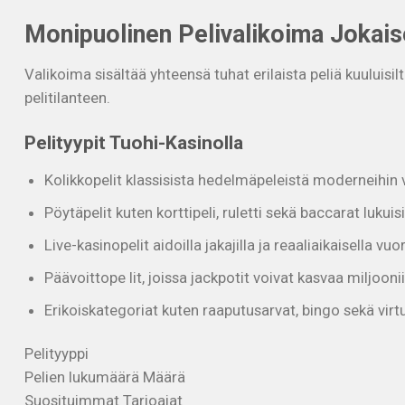
Monipuolinen Pelivalikoima Jokais
Valikoima sisältää yhteensä tuhat erilaista peliä kuuluisi
pelitilanteen.
Pelityypit Tuohi-Kasinolla
Kolikkopelit klassisista hedelmäpeleistä moderneihin 
Pöytäpelit kuten korttipeli, ruletti sekä baccarat lukuis
Live-kasinopelit aidoilla jakajilla ja reaaliaikaisella vu
Päävoittope lit, joissa jackpotit voivat kasvaa miljoon
Erikoiskategoriat kuten raaputusarvat, bingo sekä virtu
Pelityyppi
Pelien lukumäärä Määrä
Suosituimmat Tarjoajat