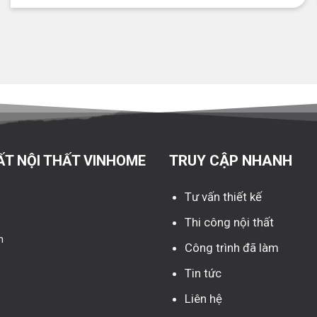
ẤT NỘI THẤT VINHOME
TRUY CẬP NHANH
Tư vấn thiết kế
Thi công nội thất
n
Công trình đã làm
Tin tức
Liên hệ