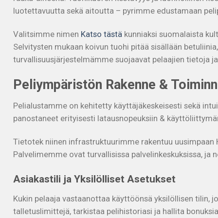
luotettavuutta sekä aitoutta – pyrimme edustamaan pel
Valitsimme nimen
Katso tästä
kunniaksi suomalaista kul
Selvitysten mukaan koivun tuohi pitää sisällään betuliinia
turvallisuusjärjestelmämme suojaavat pelaajien tietoja ja
Peliympäristön Rakenne & Toiminn
Pelialustamme on kehitetty käyttäjäkeskeisesti sekä intuit
panostaneet erityisesti latausnopeuksiin & käyttöliittym
Tietotek niinen infrastruktuurimme rakentuu uusimpaan HTM
Palvelimemme ovat turvallisissa palvelinkeskuksissa, ja 
Asiakastili ja Yksilölliset Asetukset
Kukin pelaaja vastaanottaa käyttöönsä yksilöllisen tilin, 
talletuslimittejä, tarkistaa pelihistoriasi ja hallita bon