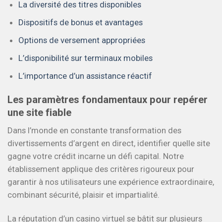
La diversité des titres disponibles
Dispositifs de bonus et avantages
Options de versement appropriées
L’disponibilité sur terminaux mobiles
L’importance d’un assistance réactif
Les paramètres fondamentaux pour repérer
une site fiable
Dans l’monde en constante transformation des
divertissements d’argent en direct, identifier quelle site
gagne votre crédit incarne un défi capital. Notre
établissement applique des critères rigoureux pour
garantir à nos utilisateurs une expérience extraordinaire,
combinant sécurité, plaisir et impartialité.
La réputation d’un casino virtuel se bâtit sur plusieurs