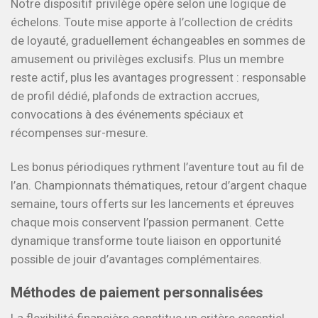
Notre dispositif privilège opère selon une logique de
échelons. Toute mise apporte à l’collection de crédits
de loyauté, graduellement échangeables en sommes de
amusement ou privilèges exclusifs. Plus un membre
reste actif, plus les avantages progressent : responsable
de profil dédié, plafonds de extraction accrues,
convocations à des événements spéciaux et
récompenses sur-mesure.
Les bonus périodiques rythment l’aventure tout au fil de
l’an. Championnats thématiques, retour d’argent chaque
semaine, tours offerts sur les lancements et épreuves
chaque mois conservent l’passion permanent. Cette
dynamique transforme toute liaison en opportunité
possible de jouir d’avantages complémentaires.
Méthodes de paiement personnalisées