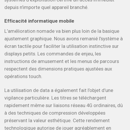
depuis n’importe quel appareil branché.
Efficacité informatique mobile
L’amélioration nomade va bien plus loin de la basique
ajustement graphique. Nous avons remanié l’système à
écran tactile pour faciliter la utilisation instinctive sur
displays petits. Les commandes de enjeu, les
instructions de amusement et les menus de parcours
respectent des dimensions pratiques ajustées aux
opérations touch.
La utilisation de data a également fait l’objet d’une
vigilance particulière. Les titres se téléchargent
rapidement même sur liaisons réseau 4G ordinaires, dû
à des techniques de compression développées
préservant la valeur esthétique. Cette rendement
technologique autorise de jouer agréablement en