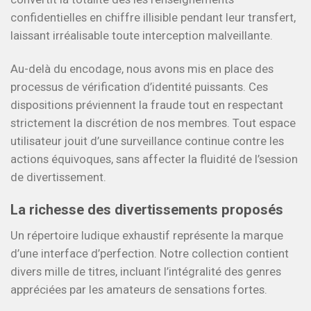
confidentielles en chiffre illisible pendant leur transfert,
laissant irréalisable toute interception malveillante.
Au-delà du encodage, nous avons mis en place des
processus de vérification d’identité puissants. Ces
dispositions préviennent la fraude tout en respectant
strictement la discrétion de nos membres. Tout espace
utilisateur jouit d’une surveillance continue contre les
actions équivoques, sans affecter la fluidité de l’session
de divertissement.
La richesse des divertissements proposés
Un répertoire ludique exhaustif représente la marque
d’une interface d’perfection. Notre collection contient
divers mille de titres, incluant l’intégralité des genres
appréciées par les amateurs de sensations fortes.