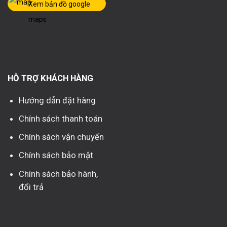
Xem bản đồ google
maps
HỖ TRỢ KHÁCH HÀNG
Hướng dẫn đặt hàng
Chính sách thanh toán
Chính sách vận chuyển
Chính sách bảo mật
Chính sách bảo hành,
đổi trả