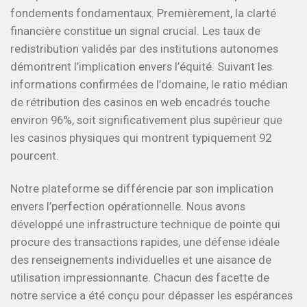
fondements fondamentaux. Premièrement, la clarté
financière constitue un signal crucial. Les taux de
redistribution validés par des institutions autonomes
démontrent l’implication envers l’équité. Suivant les
informations confirmées de l’domaine, le ratio médian
de rétribution des casinos en web encadrés touche
environ 96%, soit significativement plus supérieur que
les casinos physiques qui montrent typiquement 92
pourcent.
Notre plateforme se différencie par son implication
envers l’perfection opérationnelle. Nous avons
développé une infrastructure technique de pointe qui
procure des transactions rapides, une défense idéale
des renseignements individuelles et une aisance de
utilisation impressionnante. Chacun des facette de
notre service a été conçu pour dépasser les espérances