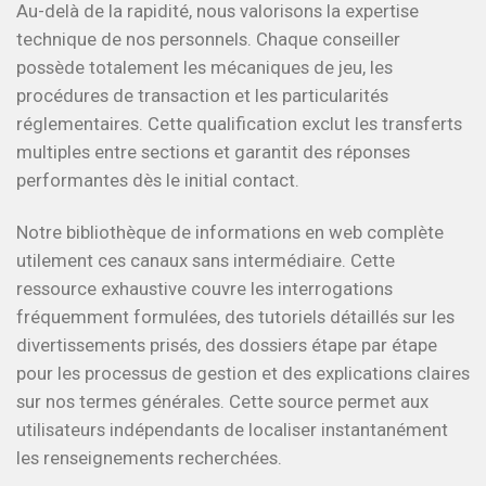
Au-delà de la rapidité, nous valorisons la expertise
technique de nos personnels. Chaque conseiller
possède totalement les mécaniques de jeu, les
procédures de transaction et les particularités
réglementaires. Cette qualification exclut les transferts
multiples entre sections et garantit des réponses
performantes dès le initial contact.
Notre bibliothèque de informations en web complète
utilement ces canaux sans intermédiaire. Cette
ressource exhaustive couvre les interrogations
fréquemment formulées, des tutoriels détaillés sur les
divertissements prisés, des dossiers étape par étape
pour les processus de gestion et des explications claires
sur nos termes générales. Cette source permet aux
utilisateurs indépendants de localiser instantanément
les renseignements recherchées.