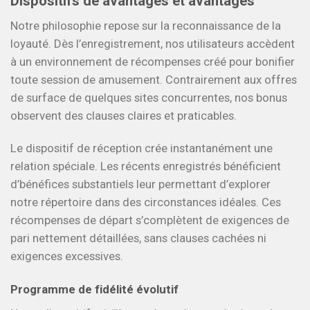
Dispositifs de avantages et avantages
Notre philosophie repose sur la reconnaissance de la
loyauté. Dès l’enregistrement, nos utilisateurs accèdent
à un environnement de récompenses créé pour bonifier
toute session de amusement. Contrairement aux offres
de surface de quelques sites concurrentes, nos bonus
observent des clauses claires et praticables.
Le dispositif de réception crée instantanément une
relation spéciale. Les récents enregistrés bénéficient
d’bénéfices substantiels leur permettant d’explorer
notre répertoire dans des circonstances idéales. Ces
récompenses de départ s’complètent de exigences de
pari nettement détaillées, sans clauses cachées ni
exigences excessives.
Programme de fidélité évolutif