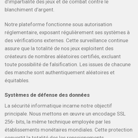
d’impartialité des jeux et de combat contre le
blanchiment d’argent.
Notre plateforme fonctionne sous autorisation
réglementaire, exposant régulièrement ses systèmes à
des vérifications externes. Cette surveillance continue
assure que la totalité de nos jeux exploitent des
créateurs de nombres aléatoires certifiés, excluant
toute possibilité de falsification. Les issues de chacune
des manche sont authentiquement aléatoires et
équitables.
Systèmes de défense des données
La sécurité informatique incarne notre objectif
principale. Nous mettons en œuvre un encodage SSL
256- bits, la même technique employée par les
établissements monétaires mondiales. Cette protection
convertit la totalité des les renseignements