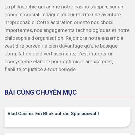
La philosophie qui anime notre casino s’appuie sur un
concept crucial : chaque joueur mérite une aventure
irréprochable. Cette aspiration oriente nos choix
importantes, nos engagements technologiques et notre
philosophie d’organisation. Rejoindre notre ensemble
veut dire parvenir à bien davantage qu’une basique
compilation de divertissements, c’est intégrer un
écosystème élaboré pour optimiser amusement,
fiabilité et justice à tout période.
BÀI CÙNG CHUYÊN MỤC
Vlad Casino: Ein Blick auf die Spielauswahl