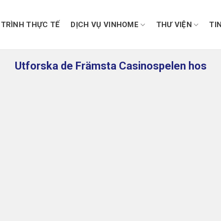
TRÌNH THỰC TẾ
DỊCH VỤ VINHOME
THƯ VIỆN
TI
Utforska de Främsta Casinospelen hos