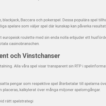
e, blackjack, Baccara och pokerspel. Dessa populära spel till
kliga spelare som väljer spel där kunskap kan påverka resultat
ropeisk roulette med sin enda nolla erbjuder ett husfördelar p
totala casinobranschen.
ent och Vinstchanser
etalning. Alla våra spel visar transparent sin RTP i spelinform
tta pengar som respektive spel återbetalar till spelarna över
om placeras, kalkylerat över många miljoner spelomgångar.
d rätt spelstrategi