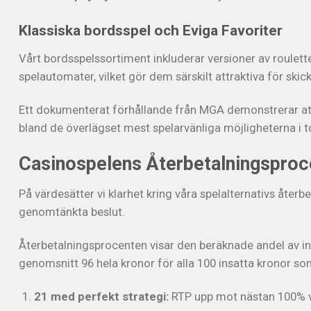
Klassiska bordsspel och Eviga Favoriter
Vårt bordsspelssortiment inkluderar versioner av roulett
spelautomater, vilket gör dem särskilt attraktiva för skic
Ett dokumenterat förhållande från MGA demonstrerar att eu
bland de överlägset mest spelarvänliga möjligheterna i 
Casinospelens Återbetalningsproc
På värdesätter vi klarhet kring våra spelalternativs återb
genomtänkta beslut.
Återbetalningsprocenten visar den beräknade andel av insa
genomsnitt 96 hela kronor för alla 100 insatta kronor s
21 med perfekt strategi:
RTP upp mot nästan 100% vi