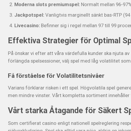
Moderna slots premiumspel:
Normalt mellan 96-97
Jackpotspel:
Vanligtvis marginellt sänkt bas-RTP (94 
Livecasino:
Befinner sig i regel mellan 97 till 99 proce
Effektiva Strategier för Optimal S
På önskar vi efter att våra värdefulla kunder ska njuta a
förlängda spelsessioner, välj spel med låg volatilitet so
Få förståelse för Volatilitetsnivåer
Varians förklarar risken i ett spel. Högvolatila spel gen
men mindre vinster. Vårt kompletta sortiment innehåller 
Vårt starka Åtagande för Säkert S
Som certifierat casino enligt nationell spelreglering res
självexkludering. Spel ska alltid vara nöje, aldrig en inkom