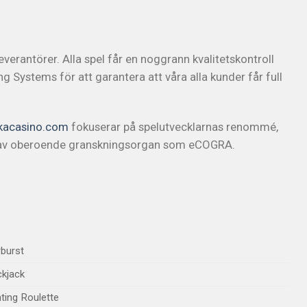
erantörer. Alla spel får en noggrann kvalitetskontroll
 Systems för att garantera att våra alla kunder får full
skacasino.com
fokuserar på spelutvecklarnas renommé,
da av oberoende granskningsorgan som eCOGRA.
rburst
ckjack
ting Roulette