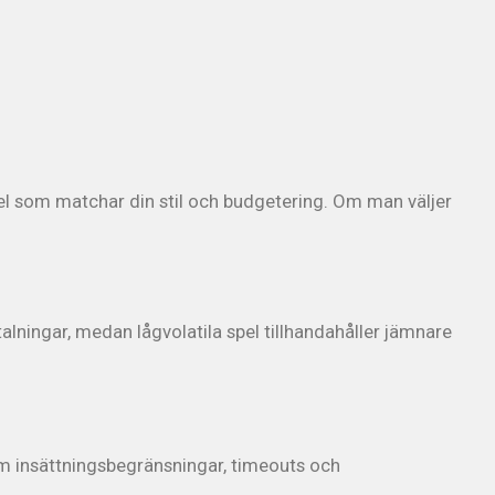
 spel som matchar din stil och budgetering. Om man väljer
talningar, medan lågvolatila spel tillhandahåller jämnare
som insättningsbegränsningar, timeouts och