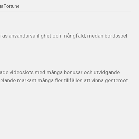
aFortune
 deras användarvänlighet och mångfald, medan bordsspel
tikerade videoslots med många bonusar och utvidgande
pelande markant många fler tillfällen att vinna gentemot