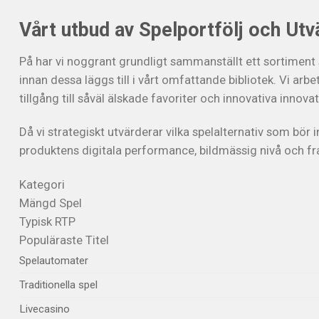
Vårt utbud av Spelportfölj och Utv
På har vi noggrant grundligt sammanställt ett sortiment 
innan dessa läggs till i vårt omfattande bibliotek. Vi ar
tillgång till såväl älskade favoriter och innovativa innovat
Då vi strategiskt utvärderar vilka spelalternativ som bör in
produktens digitala performance, bildmässig nivå och 
Kategori
Mängd Spel
Typisk RTP
Populäraste Titel
Spelautomater
Traditionella spel
Livecasino