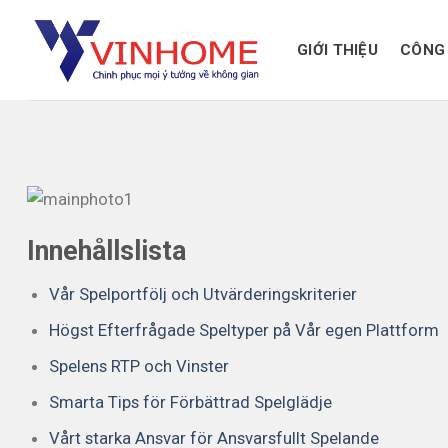
Skip
to
GIỚI THIỆU
CÔNG 
content
Innehållslista
Vår Spelportfölj och Utvärderingskriterier
Högst Efterfrågade Speltyper på Vår egen Plattform
Spelens RTP och Vinster
Smarta Tips för Förbättrad Spelglädje
Vårt starka Ansvar för Ansvarsfullt Spelande