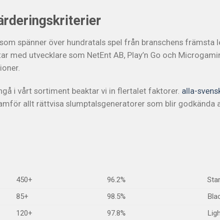
ärderingskriterier
som spänner över hundratals spel från branschens främsta lev
betar med utvecklare som NetEnt AB, Play’n Go och Microgaming
ioner.
gå i vårt sortiment beaktar vi in flertalet faktorer.
alla-sven
framför allt rättvisa slumptalsgeneratorer som blir godkän
450+
96.2%
Sta
85+
98.5%
Bla
120+
97.8%
Ligh