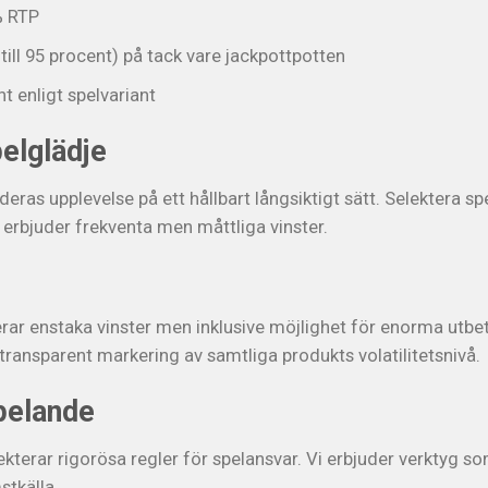
% RTP
till 95 procent) på tack vare jackpottpotten
nt enligt spelvariant
pelglädje
v deras upplevelse på ett hållbart långsiktigt sätt. Selektera
m erbjuder frekventa men måttliga vinster.
ererar enstaka vinster men inklusive möjlighet för enorma utbe
transparent markering av samtliga produkts volatilitetsnivå.
pelande
pekterar rigorösa regler för spelansvar. Vi erbjuder verktyg 
stkälla.