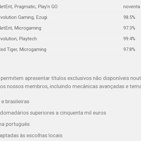
etEnt, Pragmatic, Play’n GO
noventa 
volution Gaming, Ezugi
98.5%
etEnt, Microgaming
97.3%
volution, Playtech
99.4%
ed Tiger, Microgaming
97.8%
ermitem apresentar títulos exclusivos não disponíveis nou
aos nossos membros, incluindo mecânicas avançadas e tema
e brasileiras
domadários superiores a cinquenta mil euros
oma português
aptadas às escolhas locais