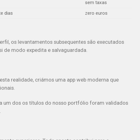
sem taxas
te dias
zero euros
erfil, os levantamentos subsequentes são executados
i de modo expedita e salvaguardada.
o esta realidade, criámos uma app web moderna que
ionais.
a um dos os títulos do nosso portfólio foram validados
.