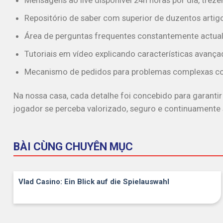
Repositório de saber com superior de duzentos arti
Área de perguntas frequentes constantemente actu
Tutoriais em vídeo explicando características avança
Mecanismo de pedidos para problemas complexas 
Na nossa casa, cada detalhe foi concebido para garantir
jogador se perceba valorizado, seguro e continuamente 
BÀI CÙNG CHUYÊN MỤC
Vlad Casino: Ein Blick auf die Spielauswahl