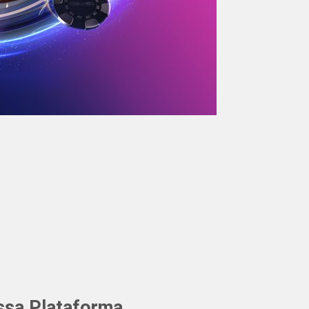
ssa Plataforma