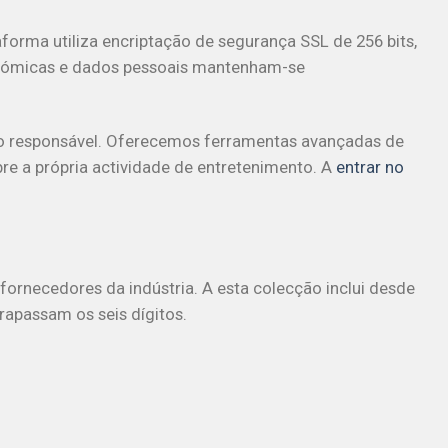
orma utiliza encriptação de segurança SSL de 256 bits,
conómicas e dados pessoais mantenham-se
to responsável. Oferecemos ferramentas avançadas de
bre a própria actividade de entretenimento. A
entrar no
ornecedores da indústria. A esta colecção inclui desde
rapassam os seis dígitos.