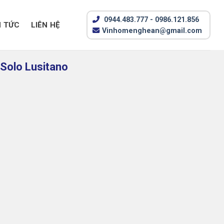
0944.483.777 - 0986.121.856
N TỨC
LIÊN HỆ
Vinhomenghean@gmail.com
 Solo Lusitano