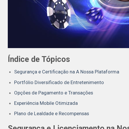
Índice de Tópicos
Segurança e Certificação na A Nossa Plataforma
Portfólio Diversificado de Entretenimento
Opções de Pagamento e Transações
Experiência Mobile Otimizada
Plano de Lealdade e Recompensas
Segurança e Licenciamento na No