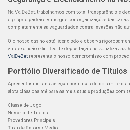
Na VaiDeBet, trabalhamos com total transparência e ded
o próprio padrão empregue por organizações bancárias 
completamente salvaguardados contra invasões não au
O o nosso casino está licenciado e observa rigorosam
autoexclusão e limites de depositação personalizáveis, 
VaiDeBet
representa o nosso compromisso com procedime
Portfólio Diversificado de Títulos
Apresentamos uma seleção com mais de dois mil e quinhe
slots clássicas até para as mais atuais produções com 
Classe de Jogo
Número de Títulos
Provedores Principais
Taxa de Retorno Médio