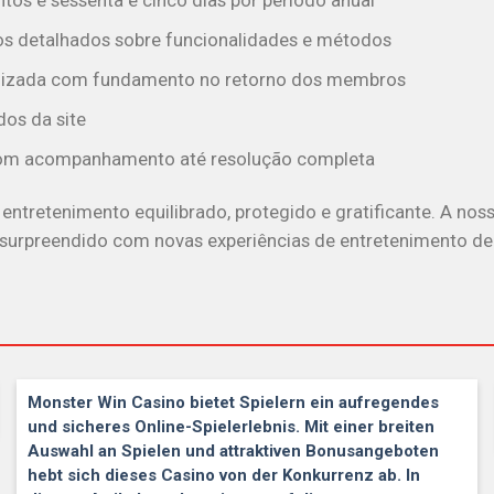
gos detalhados sobre funcionalidades e métodos
alizada com fundamento no retorno dos membros
dos da site
com acompanhamento até resolução completa
 entretenimento equilibrado, protegido e gratificante. A n
surpreendido com novas experiências de entretenimento de n
Monster Win Casino bietet Spielern ein aufregendes
und sicheres Online-Spielerlebnis. Mit einer breiten
Auswahl an Spielen und attraktiven Bonusangeboten
hebt sich dieses Casino von der Konkurrenz ab. In