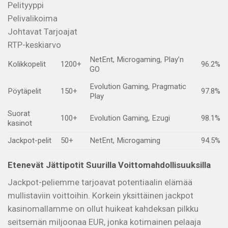
Pelityyppi
Pelivalikoima
Johtavat Tarjoajat
RTP-keskiarvo
NetEnt, Microgaming, Play’n
Kolikkopelit
1200+
96.2%
GO
Evolution Gaming, Pragmatic
Pöytäpelit
150+
97.8%
Play
Suorat
100+
Evolution Gaming, Ezugi
98.1%
kasinot
Jackpot-pelit
50+
NetEnt, Microgaming
94.5%
Etenevät Jättipotit Suurilla Voittomahdollisuuksilla
Jackpot-peliemme tarjoavat potentiaalin elämää
mullistaviin voittoihin. Korkein yksittäinen jackpot
kasinomallamme on ollut huikeat kahdeksan pilkku
seitsemän miljoonaa EUR, jonka kotimainen pelaaja