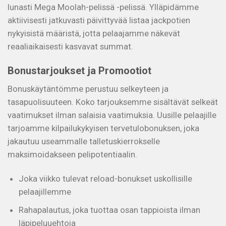
lunasti Mega Moolah-pelissä -pelissä. Ylläpidämme
aktiivisesti jatkuvasti päivittyvää listaa jackpotien
nykyisistä määristä, jotta pelaajamme näkevät
reaaliaikaisesti kasvavat summat.
Bonustarjoukset ja Promootiot
Bonuskäytäntömme perustuu selkeyteen ja
tasapuolisuuteen. Koko tarjouksemme sisältävät selkeät
vaatimukset ilman salaisia vaatimuksia. Uusille pelaajille
tarjoamme kilpailukykyisen tervetulobonuksen, joka
jakautuu useammalle talletuskierrokselle
maksimoidakseen pelipotentiaalin.
Joka viikko tulevat reload-bonukset uskollisille
pelaajillemme
Rahapalautus, joka tuottaa osan tappioista ilman
läpipeluuehtoja