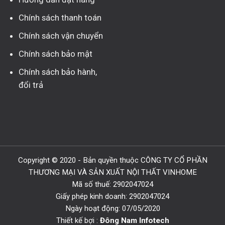
Chính sách thanh toán
Chính sách vận chuyển
Chính sách bảo mật
Chính sách bảo hành,
đổi trả
Copyright © 2020 - Bản quyền thuộc CÔNG TY CỔ PHẦN
THƯƠNG MẠI VÀ SẢN XUẤT NỘI THẤT VINHOME
Mã số thuế: 2902047024
Giấy phép kinh doanh: 2902047024
Ngày hoạt động: 07/05/2020
Thiết kế bợi :
Đông Nam Infotech