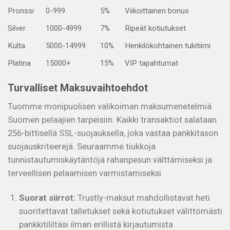
Pronssi
0-999
5%
Viikoittainen bonus
Silver
1000-4999
7%
Ripeät kotiutukset
Kulta
5000-14999
10%
Henkilökohtainen tukitiimi
Platina
15000+
15%
VIP tapahtumat
Turvalliset Maksuvaihtoehdot
Tuomme monipuolisen valikoiman maksumenetelmiä
Suomen pelaajien tarpeisiin. Kaikki transaktiot salataan
256-bittisellä SSL-suojauksella, joka vastaa pankkitason
suojauskriteerejä. Seuraamme tiukkoja
tunnistautumiskäytäntöjä rahanpesun välttämiseksi ja
terveellisen pelaamisen varmistamiseksi.
Suorat siirrot:
Trustly-maksut mahdollistavat heti
suoritettavat talletukset sekä kotiutukset välittömästi
pankkitililtäsi ilman erillistä kirjautumista