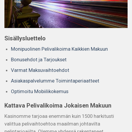
Sisällysluettelo
Monipuolinen Pelivalikoima Kaikkien Makuun
Bonusehdot ja Tarjoukset
Varmat Maksuvaihtoehdot
Asiakaspalvelumme Toimintaperiaatteet
Optimoitu Mobiilikokemus
Kattava Pelivalikoima Jokaisen Makuun
Kasinomme tarjoaa enemmän kuin 1500 harkitusti
valittua pelivaihtoehtoa maailman johtavilta
pelintarjoajilta. Olemme yhdessä rakentaneet