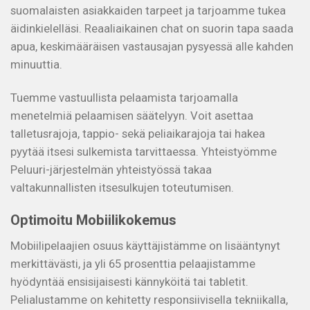
suomalaisten asiakkaiden tarpeet ja tarjoamme tukea
äidinkielelläsi. Reaaliaikainen chat on suorin tapa saada
apua, keskimääräisen vastausajan pysyessä alle kahden
minuuttia.
Tuemme vastuullista pelaamista tarjoamalla
menetelmiä pelaamisen säätelyyn. Voit asettaa
talletusrajoja, tappio- sekä peliaikarajoja tai hakea
pyytää itsesi sulkemista tarvittaessa. Yhteistyömme
Peluuri-järjestelmän yhteistyössä takaa
valtakunnallisten itsesulkujen toteutumisen.
Optimoitu Mobiilikokemus
Mobiilipelaajien osuus käyttäjistämme on lisääntynyt
merkittävästi, ja yli 65 prosenttia pelaajistamme
hyödyntää ensisijaisesti kännyköitä tai tabletit.
Pelialustamme on kehitetty responsiivisella tekniikalla,