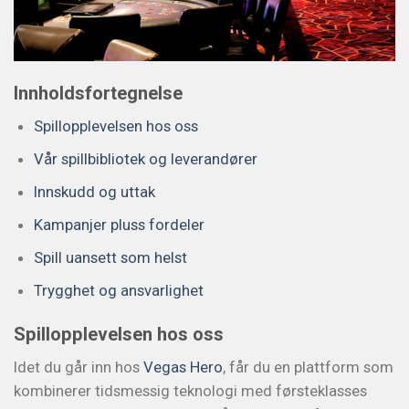
Innholdsfortegnelse
Spillopplevelsen hos oss
Vår spillbibliotek og leverandører
Innskudd og uttak
Kampanjer pluss fordeler
Spill uansett som helst
Trygghet og ansvarlighet
Spillopplevelsen hos oss
Idet du går inn hos
Vegas Hero
, får du en plattform som
kombinerer tidsmessig teknologi med førsteklasses