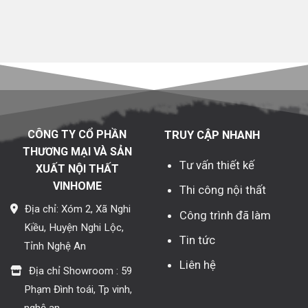
CÔNG TY CỔ PHẦN
TRUY CẬP NHANH
THƯƠNG MẠI VÀ SẢN
Tư vấn thiết kế
XUẤT NỘI THẤT
VINHOME
Thi công nội thất
Địa chỉ: Xóm 2, Xã Nghi
Công trình đã làm
Kiều, Huyện Nghi Lộc,
Tin tức
Tỉnh Nghệ An
Liên hệ
Địa chỉ Showroom : 59
Phạm Đình toái, Tp vinh,