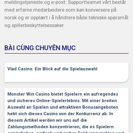
meldingstjeneste og e-post. Supportteamet vårt består
med erfarne medarbeidere som kan konversere på
norsk og er opplært i å håndtere både tekniske spørsmål
og spillerbeskyttelsessaker.
BÀI CÙNG CHUYÊN MỤC
Vlad Casino: Ein Blick auf die Spielauswahl
Monster Win Casino bietet Spielern ein aufregendes
und sicheres Online-Spielerlebnis. Mit einer breiten
Auswahl an Spielen und attraktiven Bonusangeboten
hebt sich dieses Casino von der Konkurrenz ab. In
diesem Artikel werden wir uns auf die
Zahlungsmethoden konzentrieren, die es Spielern