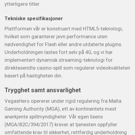
ytterligere titler.
Tekniske spesifikasjoner
Plattformen vår er konstruert med HTML5-teknologi,
hvilket som garanterer jevn performance uten
nødvendighet for Flash eller andre utdaterte plugins.
Underholdningen lastes fort selv på 4G, og vi har
implementert dynamisk streaming-teknologi for
direktesendte casino-spill som regulerer videokvaliteten
basert på hastigheten din.
Trygghet samt ansvarlighet
VegasHero opererer under rigid regulering fra Malta
Gaming Authority (MGA), ett av kontinentets mest
anerkjente spillmyndigheter. Vår egen lisens
(MGA/B2C/394/2017) krever at tjenesten oppfyller
omfattende krav til sikkerhet, rettferdig underholdning