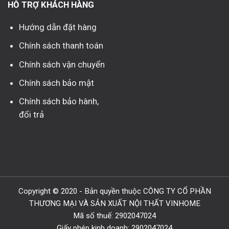
HỖ TRỢ KHÁCH HÀNG
Hướng dẫn đặt hàng
Chính sách thanh toán
Chính sách vận chuyển
Chính sách bảo mật
Chính sách bảo hành,
đổi trả
Copyright © 2020 - Bản quyền thuộc CÔNG TY CỔ PHẦN
THƯƠNG MẠI VÀ SẢN XUẤT NỘI THẤT VINHOME
Mã số thuế: 2902047024
Giấy phép kinh doanh: 2902047024