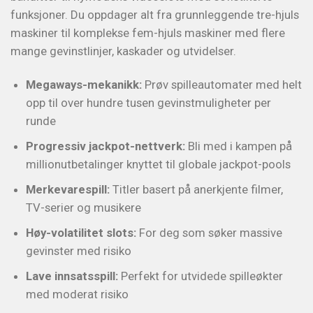
funksjoner. Du oppdager alt fra grunnleggende tre-hjuls
maskiner til komplekse fem-hjuls maskiner med flere
mange gevinstlinjer, kaskader og utvidelser.
Megaways-mekanikk:
Prøv spilleautomater med helt
opp til over hundre tusen gevinstmuligheter per
runde
Progressiv jackpot-nettverk:
Bli med i kampen på
millionutbetalinger knyttet til globale jackpot-pools
Merkevarespill:
Titler basert på anerkjente filmer,
TV-serier og musikere
Høy-volatilitet slots:
For deg som søker massive
gevinster med risiko
Lave innsatsspill:
Perfekt for utvidede spilleøkter
med moderat risiko