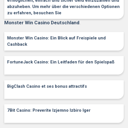
ermöglichen, einfach und sicher Geld einzuzahlen und
abzuheben. Um mehr über die verschiedenen Optionen
zu erfahren, besuchen Sie
Monster Win Casino Deutschland
.
Monster Win Casino: Ein Blick auf Freispiele und
Cashback
FortuneJack Casino: Ein Leitfaden für den Spielspaß
BigClash Casino et ses bonus attractifs
7Bit Casino: Preverite Izjemno Izbiro Iger