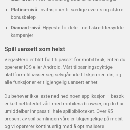
Platina-nivå:
Invitasjoner til særlige events og større
bonusbeløp
Diamant-nivå:
Høyeste fordeler med skreddersydde
kampanjer
Spill uansett som helst
VegasHero er blitt fullt tilpasset for mobil bruk, enten du
opererer iOS eller Android. Vårt tilpasningsdyktige
plattform tilpasser seg selvgående til skjermen din, og
alle funksjoner er tilgjengelig uansett enhet.
Du behøver ikke laste ned ned noen applikasjon – besøk
enkelt nettstedet vårt med mobilens browser, og du har
umiddelbar innpass til hele spillbiblioteket. Over 95
prosent av spillsamlingen våre er tilgjengelige på mobil,
og vi opererer kontinuerlig med å optimalisere