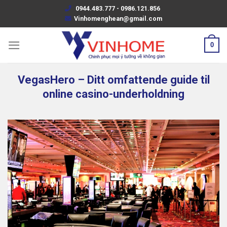
Skip
0944.483.777 - 0986.121.856
to
Vinhomenghean@gmail.com
content
0
VegasHero – Ditt omfattende guide til
online casino-underholdning