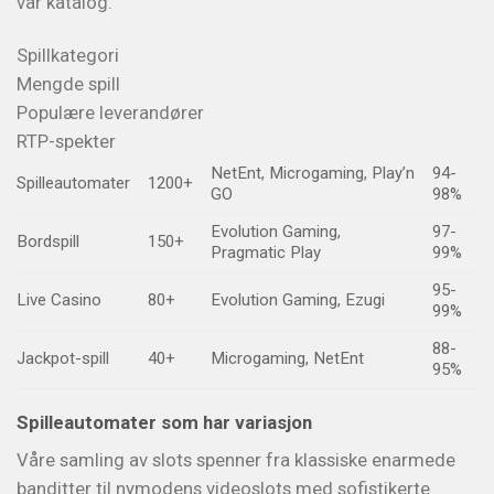
vår katalog.
Spillkategori
Mengde spill
Populære leverandører
RTP-spekter
NetEnt, Microgaming, Play’n
94-
Spilleautomater
1200+
GO
98%
Evolution Gaming,
97-
Bordspill
150+
Pragmatic Play
99%
95-
Live Casino
80+
Evolution Gaming, Ezugi
99%
88-
Jackpot-spill
40+
Microgaming, NetEnt
95%
Spilleautomater som har variasjon
Våre samling av slots spenner fra klassiske enarmede
banditter til nymodens videoslots med sofistikerte