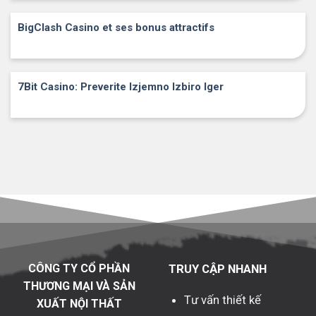
BigClash Casino et ses bonus attractifs
7Bit Casino: Preverite Izjemno Izbiro Iger
CÔNG TY CỔ PHẦN
TRUY CẬP NHANH
THƯƠNG MẠI VÀ SẢN
Tư vấn thiết kế
XUẤT NỘI THẤT