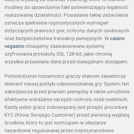
możliwy do sprawdzenia fakt potwierdzający legalność
realizowanej działalności. Posiadanie takiej zezwolenia
oznacza spełnienie rygorystycznych wymagań
dotyczących prawości gier, ochrony danych osobowych
oraz bezpieczeństwa transakcji pieniężnych. W
casino
vegasino
stosujemy zaawansowane systemy
szyfrowania protokołu SSL 128-bit, jakie chronią
wszelkie przesyłane dane przed nielegalnym dostępem.
Potwierdzenie tożsamości graczy stanowi zasadniczy
element naszej polityki odpowiedzialnej gry. System ten
zabezpiecza przed praniem pieniędzy a także umożliwia
efektywne wdrażanie narzędzi ochrony osób nieletnich.
Każdy jeden gracz zobowiązany jest przejść procedurę
KYC (Know Swojego Customer) przed pierwszą wypłatą
środków, który to jest wymogiem w obszarze
hazardowej regulowanej przez międzynarodowe