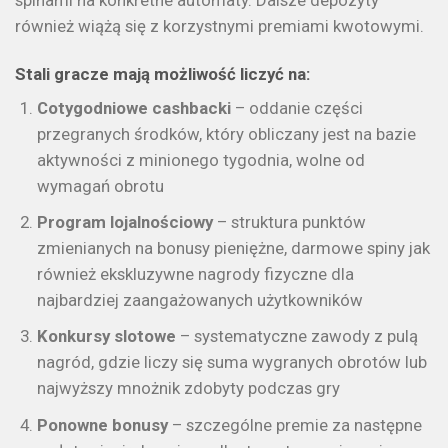
spinami na konkretne automaty. Dalsze depozyty
również wiążą się z korzystnymi premiami kwotowymi.
Stali gracze mają możliwość liczyć na:
Cotygodniowe cashbacki
– oddanie części
przegranych środków, który obliczany jest na bazie
aktywności z minionego tygodnia, wolne od
wymagań obrotu
Program lojalnościowy
– struktura punktów
zmienianych na bonusy pieniężne, darmowe spiny jak
również ekskluzywne nagrody fizyczne dla
najbardziej zaangażowanych użytkowników
Konkursy slotowe
– systematyczne zawody z pulą
nagród, gdzie liczy się suma wygranych obrotów lub
najwyższy mnożnik zdobyty podczas gry
Ponowne bonusy
– szczególne premie za następne