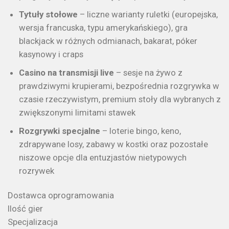
Tytuły stołowe
– liczne warianty ruletki (europejska,
wersja francuska, typu amerykańskiego), gra
blackjack w różnych odmianach, bakarat, póker
kasynowy i craps
Casino na transmisji live
– sesje na żywo z
prawdziwymi krupierami, bezpośrednia rozgrywka w
czasie rzeczywistym, premium stoły dla wybranych z
zwiększonymi limitami stawek
Rozgrywki specjalne
– loterie bingo, keno,
zdrapywane losy, zabawy w kostki oraz pozostałe
niszowe opcje dla entuzjastów nietypowych
rozrywek
Dostawca oprogramowania
Ilość gier
Specjalizacja