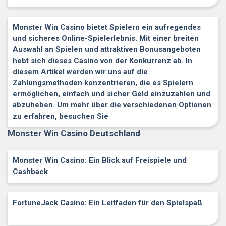
Monster Win Casino bietet Spielern ein aufregendes
und sicheres Online-Spielerlebnis. Mit einer breiten
Auswahl an Spielen und attraktiven Bonusangeboten
hebt sich dieses Casino von der Konkurrenz ab. In
diesem Artikel werden wir uns auf die
Zahlungsmethoden konzentrieren, die es Spielern
ermöglichen, einfach und sicher Geld einzuzahlen und
abzuheben. Um mehr über die verschiedenen Optionen
zu erfahren, besuchen Sie
Monster Win Casino Deutschland
.
Monster Win Casino: Ein Blick auf Freispiele und
Cashback
FortuneJack Casino: Ein Leitfaden für den Spielspaß