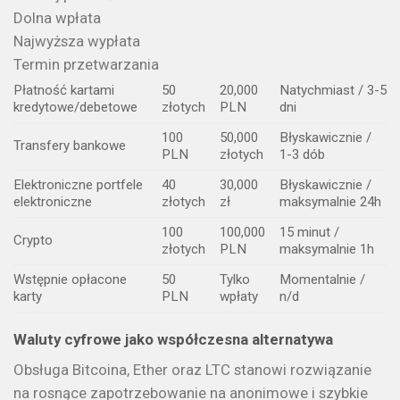
Dolna wpłata
Najwyższa wypłata
Termin przetwarzania
Płatność kartami
50
20,000
Natychmiast / 3-5
kredytowe/debetowe
złotych
PLN
dni
100
50,000
Błyskawicznie /
Transfery bankowe
PLN
złotych
1-3 dób
Elektroniczne portfele
40
30,000
Błyskawicznie /
elektroniczne
złotych
zł
maksymalnie 24h
100
100,000
15 minut /
Crypto
złotych
PLN
maksymalnie 1h
Wstępnie opłacone
50
Tylko
Momentalnie /
karty
PLN
wpłaty
n/d
Waluty cyfrowe jako współczesna alternatywa
Obsługa Bitcoina, Ether oraz LTC stanowi rozwiązanie
na rosnące zapotrzebowanie na anonimowe i szybkie