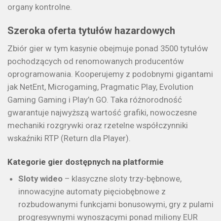
organy kontrolne.
Szeroka oferta tytułów hazardowych
Zbiór gier w tym kasynie obejmuje ponad 3500 tytułów
pochodzących od renomowanych producentów
oprogramowania. Kooperujemy z podobnymi gigantami
jak NetEnt, Microgaming, Pragmatic Play, Evolution
Gaming Gaming i Play’n GO. Taka różnorodność
gwarantuje najwyższą wartość grafiki, nowoczesne
mechaniki rozgrywki oraz rzetelne współczynniki
wskaźniki RTP (Return dla Player).
Kategorie gier dostępnych na platformie
Sloty wideo
– klasyczne sloty trzy-bębnowe,
innowacyjne automaty pięciobębnowe z
rozbudowanymi funkcjami bonusowymi, gry z pulami
progresywnymi wynoszącymi ponad miliony EUR