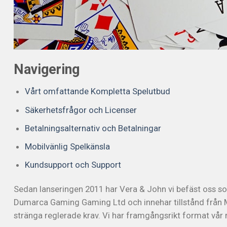
Navigering
Vårt omfattande Kompletta Spelutbud
Säkerhetsfrågor och Licenser
Betalningsalternativ och Betalningar
Mobilvänlig Spelkänsla
Kundsupport och Support
Sedan lanseringen 2011 har Vera & John vi befäst oss so
Dumarca Gaming Gaming Ltd och innehar tillstånd från Ma
stränga reglerade krav. Vi har framgångsrikt format vår r