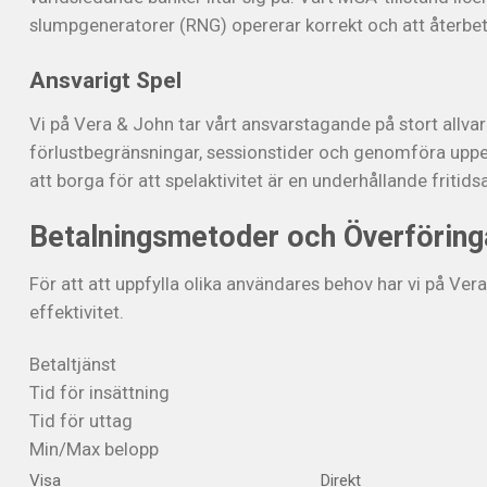
slumpgeneratorer (RNG) opererar korrekt och att återbe
Ansvarigt Spel
Vi på Vera & John tar vårt ansvarstagande på stort allva
förlustbegränsningar, sessionstider och genomföra uppeh
att borga för att spelaktivitet är en underhållande fritidsa
Betalningsmetoder och Överföring
För att att uppfylla olika användares behov har vi på V
effektivitet.
Betaltjänst
Tid för insättning
Tid för uttag
Min/Max belopp
Visa
Direkt