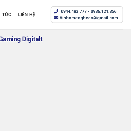
0944.483.777 - 0986.121.856
N TỨC
LIÊN HỆ
Vinhomenghean@gmail.com
Gaming Digitalt