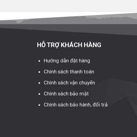
HỖ TRỢ KHÁCH HÀNG
Hướng dẫn đặt hàng
Chính sách thanh toán
Chính sách vận chuyển
Chính sách bảo mật
Chính sách bảo hành, đổi trả