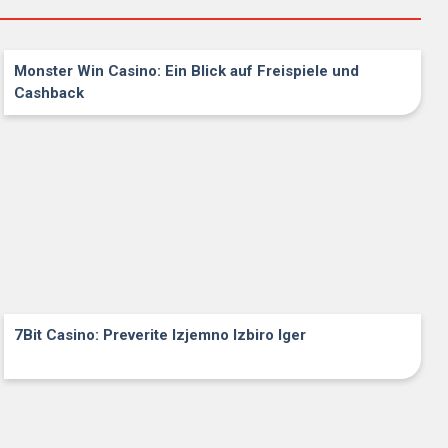
Monster Win Casino: Ein Blick auf Freispiele und
Cashback
7Bit Casino: Preverite Izjemno Izbiro Iger