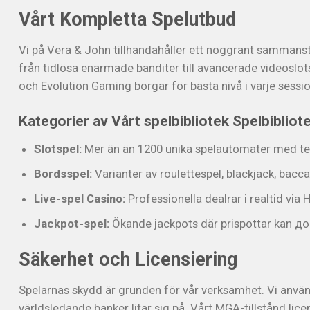
Vårt Kompletta Spelutbud
Vi på Vera & John tillhandahåller ett noggrant sammanstä
från tidlösa enarmade banditer till avancerade videoslo
och Evolution Gaming borgar för bästa nivå i varje sessio
Kategorier av Vårt spelbibliotek Spelbibliot
Slotspel:
Mer än än 1200 unika spelautomater med tem
Bordsspel:
Varianter av roulettespel, blackjack, bacca
Live-spel Casino:
Professionella dealrar i realtid via
Jackpot-spel:
Ökande jackpots där prispottar kan 
Säkerhet och Licensiering
Spelarnas skydd är grunden för vår verksamhet. Vi använ
världsledande banker litar sig på. Vårt MGA-tillstånd l