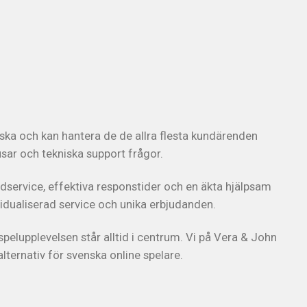
venska och kan hantera de de allra flesta kundärenden
ar och tekniska support frågor.
dservice, effektiva responstider och en äkta hjälpsam
ividualiserad service och unika erbjudanden.
pelupplevelsen står alltid i centrum. Vi på Vera & John
alternativ för svenska online spelare.