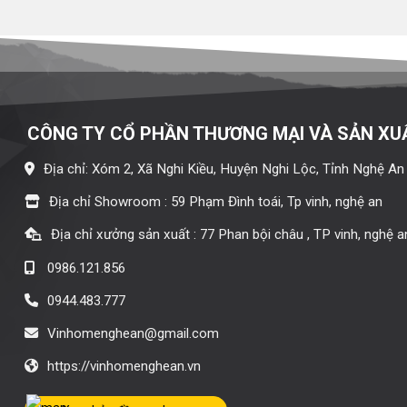
CÔNG TY CỔ PHẦN THƯƠNG MẠI VÀ SẢN XU
Địa chỉ: Xóm 2, Xã Nghi Kiều, Huyện Nghi Lộc, Tỉnh Nghệ An
Địa chỉ Showroom : 59 Phạm Đình toái, Tp vinh, nghệ an
Địa chỉ xưởng sản xuất : 77 Phan bội châu , TP vinh, nghệ a
0986.121.856
0944.483.777
Vinhomenghean@gmail.com
https://vinhomenghean.vn