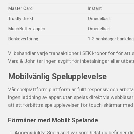
Master Card
Instant
Trustly direkt
Omedelbart
MuchBetter-appen
Omedelbart
Bankoverföring
1-3 bankdagar bankdag
Vi behandlar varje transaktioner i SEK kronor för för att
Vera & John tar ingen avgift för inbetalningar eller utbet
Mobilvänlig Spelupplevelse
Vår spelplattform plattform är fullt responsiv och arbet
ingen laddning av appar, utan spelas direkt via webbläsar
att att förbättra spelupplevelsen för touch-skärmar med
Förmåner med Mobilt Spelande
Accessibility:
Spela spel var som helst du befinner di