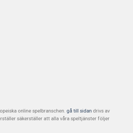
ropeiska online spelbranschen.
gå till sidan
drivs av
er säkerställer att alla våra speltjänster följer