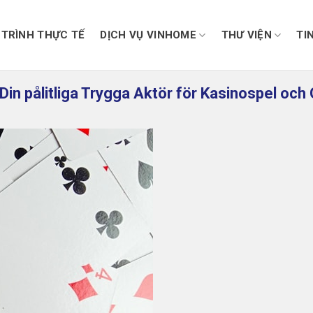
TRÌNH THỰC TẾ
DỊCH VỤ VINHOME
THƯ VIỆN
TI
Din pålitliga Trygga Aktör för Kasinospel och 